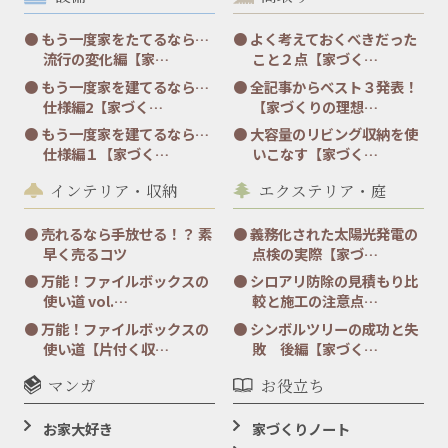
もう一度家をたてるなら…
よく考えておくべきだった
流行の変化編【家…
こと２点【家づく…
もう一度家を建てるなら…
全記事からベスト３発表！
仕様編2【家づく…
【家づくりの理想…
もう一度家を建てるなら…
大容量のリビング収納を使
仕様編１【家づく…
いこなす【家づく…
インテリア・収納
エクステリア・庭
売れるなら手放せる！？ 素
義務化された太陽光発電の
早く売るコツ
点検の実際【家づ…
万能！ファイルボックスの
シロアリ防除の見積もり比
使い道 vol.…
較と施工の注意点…
万能！ファイルボックスの
シンボルツリーの成功と失
使い道【片付く収…
敗 後編【家づく…
マンガ
お役立ち
お家大好き
家づくりノート