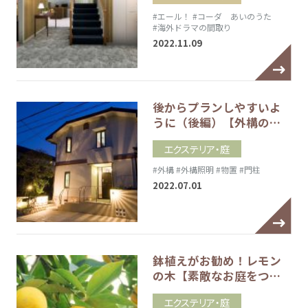
#エール！
#コーダ あいのうた
#海外ドラマの間取り
2022.11.09
後からプランしやすいよ
うに（後編）【外構の…
エクステリア・庭
#外構
#外構照明
#物置
#門柱
2022.07.01
鉢植えがお勧め！レモン
の木【素敵なお庭をつ…
エクステリア・庭