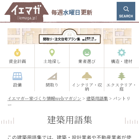
毎週
水曜日
更新
資金計画
土地探し
業者選び
構造・建材
設備
間取り
インテリア・収
エクステリア・
納
庭
イエマガー家づくり情報webマガジン
>
建築用語集
>
パントリ
ー
建築用語集
この建築用語集では、建築・設計業者や不動産業者が使