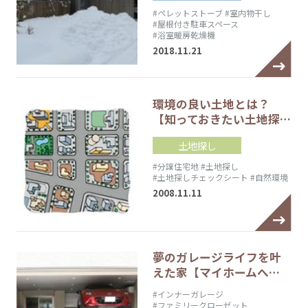
#ペレットストーブ
#室内物干し
#屋根付き駐車スペース
#浴室暖房乾燥機
2018.11.21
環境の良い土地とは？
【知っておきたい土地探…
土地探し
#分譲住宅地
#土地探し
#土地探しチェックシート
#自然環境
2008.11.11
夢のガレージライフを叶
えた家【マイホームへ…
#インナーガレージ
#ファミリークローゼット