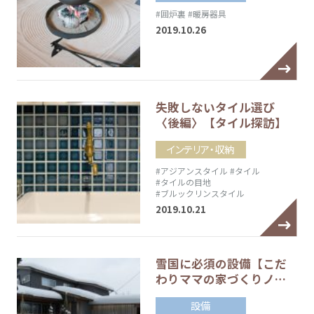
#囲炉裏
#暖房器具
2019.10.26
失敗しないタイル選び
〈後編〉【タイル探訪】
インテリア・収納
#アジアンスタイル
#タイル
#タイルの目地
#ブルックリンスタイル
2019.10.21
雪国に必須の設備【こだ
わりママの家づくりノ…
設備