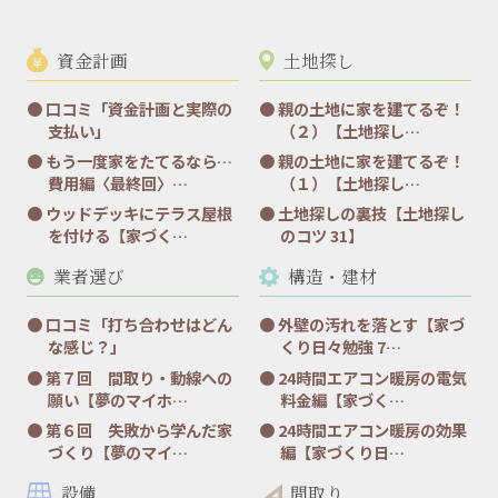
資金計画
土地探し
口コミ「資金計画と実際の
親の土地に家を建てるぞ！
支払い」
（２）【土地探し…
もう一度家をたてるなら…
親の土地に家を建てるぞ！
費用編〈最終回〉…
（１）【土地探し…
ウッドデッキにテラス屋根
土地探しの裏技【土地探し
を付ける【家づく…
のコツ 31】
業者選び
構造・建材
口コミ「打ち合わせはどん
外壁の汚れを落とす【家づ
な感じ？」
くり日々勉強 7…
第７回 間取り・動線への
24時間エアコン暖房の電気
願い【夢のマイホ…
料金編【家づく…
第６回 失敗から学んだ家
24時間エアコン暖房の効果
づくり【夢のマイ…
編【家づくり日…
設備
間取り