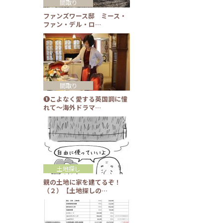
間取り
ファンズワース邸 ミース・
ファン・デル・ロ…
間取り
❶こよなく愛する英国調に憧
れて～海外ドラマ…
土地探し
親の土地に家を建てるぞ！
（２）【土地探しの…