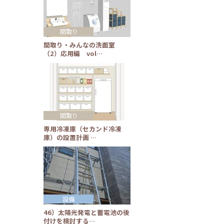
間取り
間取り・みんなの洗面室
（2）応用編 vol…
間取り
専用冷凍庫（セカンド冷凍
庫）の設置計画 …
設備
46）太陽光発電と蓄電池の後
付けを検討する…