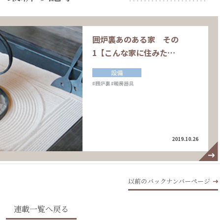
囲炉裏あのある家 その
1【こんな家に住みた…
設備
#囲炉裏
#暖房器具
2019.10.26
以前のバックナンバーページ
連載一覧へ戻る