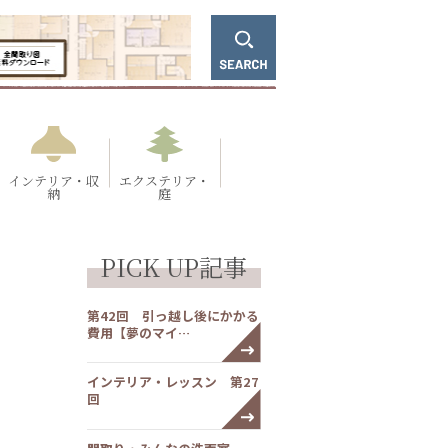
インテリア・収
エクステリア・
納
庭
PICK UP記事
第42回 引っ越し後にかかる
費用【夢のマイ…
インテリア・レッスン 第27
回