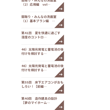
間取り・みんなの洗面室
（2）応用編 vol…
間取り・みんなの洗面室
（1）基本プラン編 …
第41回 夏を快適に過ごす
湿度のコントロ…
46）太陽光発電と蓄電池の後
付けを検討する…
46）太陽光発電と蓄電池の後
付けを検討する…
第55回 床下エアコンがおも
しろい！【前編…
第40回 造作建具の設計
【夢のマイホーム…