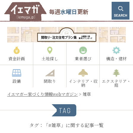
毎週
水曜日
更新
資金計画
土地探し
業者選び
構造・建材
設備
間取り
インテリア・収
エクステリア・
納
庭
イエマガー家づくり情報webマガジン
>
雑草
TAG
タグ：「#雑草」に関する記事一覧