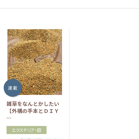
連 載
雑草をなんとかしたい
【外構の手本とＤＩＹ
…
エクステリア・庭