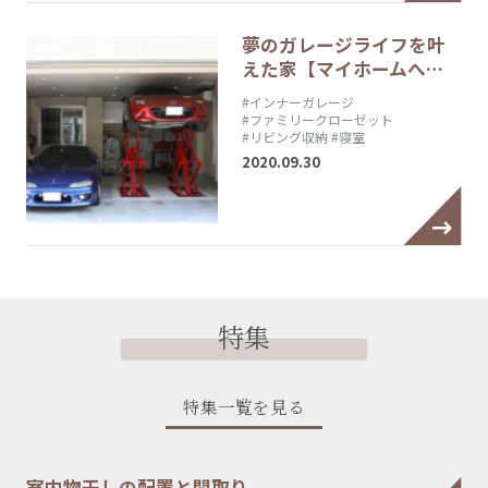
夢のガレージライフを叶
えた家【マイホームへ…
#インナーガレージ
#ファミリークローゼット
#リビング収納
#寝室
2020.09.30
特集
特集一覧を見る
室内物干しの配置と間取り