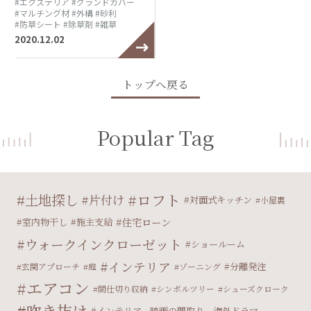
#エクステリア
#グランドカバー
#マルチング材
#外構
#砂利
#防草シート
#除草剤
#雑草
2020.12.02
トップへ戻る
Popular Tag
ロフト
土地探し
片付け
対面式キッチン
小屋裏
住宅ローン
室内物干し
施主支給
ウォークインクローゼット
ショールーム
インテリア
分離発注
玄関アプローチ
庭
ゾーニング
エアコン
間仕切り収納
シンボルツリー
シューズクローク
吹き抜け
インテリア、映画の間取り、海外ドラマ