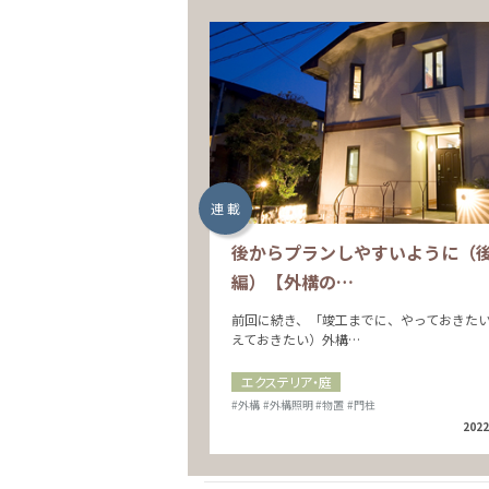
連 載
後からプランしやすいように（
編）【外構の…
前回に続き、「竣工までに、やっておきた
えておきたい）外構…
エクステリア・庭
#外構
#外構照明
#物置
#門柱
2022