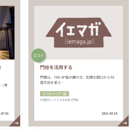
口コミ
後
門柱を活用する
門塀は、YKK AP製の鍵付き。玄関を間口から90
度方向を変え…
い（考
エクステリア・庭
#宅配ボックス
#立水栓
#門柱
.07.01
2021.03.10