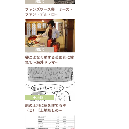
間取り
ファンズワース邸 ミース・
ファン・デル・ロ…
間取り
❶こよなく愛する英国調に憧
れて～海外ドラマ…
土地探し
親の土地に家を建てるぞ！
（２）【土地探しの…