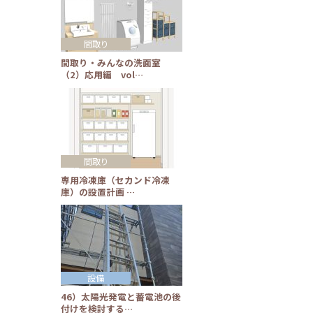
間取り
間取り・みんなの洗面室
（2）応用編 vol…
間取り
専用冷凍庫（セカンド冷凍
庫）の設置計画 …
設備
46）太陽光発電と蓄電池の後
付けを検討する…