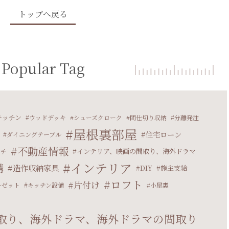
トップへ戻る
Popular Tag
キッチン
ウッドデッキ
シューズクローク
間仕切り収納
分離発注
屋根裏部屋
住宅ローン
ダイニングテーブル
不動産情報
インテリア、映画の間取り、海外ドラマ
ーチ
インテリア
構
造作収納家具
DIY
施主支給
ロフト
片付け
ーゼット
キッチン設備
小屋裏
取り、海外ドラマ、海外ドラマの間取り