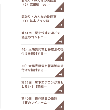
間取り・みんなの洗面室
（2）応用編 vol…
間取り・みんなの洗面室
（1）基本プラン編 …
第41回 夏を快適に過ごす
湿度のコントロ…
46）太陽光発電と蓄電池の後
付けを検討する…
46）太陽光発電と蓄電池の後
付けを検討する…
第55回 床下エアコンがおも
しろい！【前編…
第40回 造作建具の設計
【夢のマイホーム…