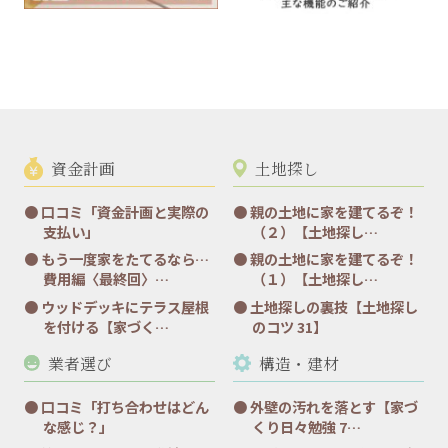
資金計画
土地探し
口コミ「資金計画と実際の
親の土地に家を建てるぞ！
支払い」
（２）【土地探し…
もう一度家をたてるなら…
親の土地に家を建てるぞ！
費用編〈最終回〉…
（１）【土地探し…
ウッドデッキにテラス屋根
土地探しの裏技【土地探し
を付ける【家づく…
のコツ 31】
業者選び
構造・建材
口コミ「打ち合わせはどん
外壁の汚れを落とす【家づ
な感じ？」
くり日々勉強 7…