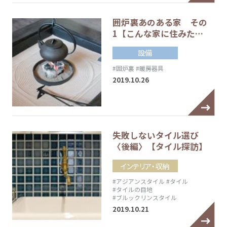
囲炉裏あのある家 その
1【こんな家に住みた…
設備
#囲炉裏
#暖房器具
2019.10.26
失敗しないタイル選び
〈後編〉【タイル探訪】
インテリア・収納
#アジアンスタイル
#タイル
#タイルの目地
#ブルックリンスタイル
2019.10.21