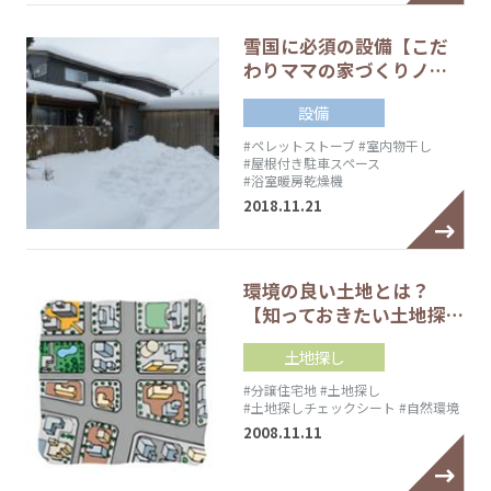
雪国に必須の設備【こだ
わりママの家づくりノ…
設備
#ペレットストーブ
#室内物干し
#屋根付き駐車スペース
#浴室暖房乾燥機
2018.11.21
環境の良い土地とは？
【知っておきたい土地探…
土地探し
#分譲住宅地
#土地探し
#土地探しチェックシート
#自然環境
2008.11.11