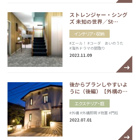
ストレンジャー・シング
ズ 未知の世界／St…
インテリア・収納
#エール！
#コーダ あいのうた
#海外ドラマの間取り
2022.11.09
後からプランしやすいよ
うに（後編）【外構の…
エクステリア・庭
#外構
#外構照明
#物置
#門柱
2022.07.01