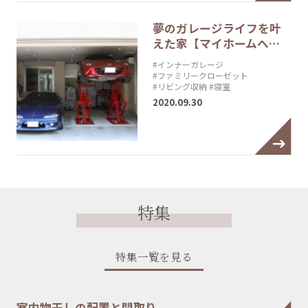
夢のガレージライフを叶
えた家【マイホームへ…
#インナーガレージ
#ファミリークローゼット
#リビング収納
#寝室
2020.09.30
特集
特集一覧を見る
室内物干しの配置と間取り