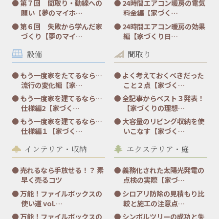
第７回 間取り・動線への
24時間エアコン暖房の電気
願い【夢のマイホ…
料金編【家づく…
第６回 失敗から学んだ家
24時間エアコン暖房の効果
づくり【夢のマイ…
編【家づくり日…
設備
間取り
もう一度家をたてるなら…
よく考えておくべきだった
流行の変化編【家…
こと２点【家づく…
もう一度家を建てるなら…
全記事からベスト３発表！
仕様編2【家づく…
【家づくりの理想…
もう一度家を建てるなら…
大容量のリビング収納を使
仕様編１【家づく…
いこなす【家づく…
インテリア・収納
エクステリア・庭
売れるなら手放せる！？ 素
義務化された太陽光発電の
早く売るコツ
点検の実際【家づ…
万能！ファイルボックスの
シロアリ防除の見積もり比
使い道 vol.…
較と施工の注意点…
万能！ファイルボックスの
シンボルツリーの成功と失