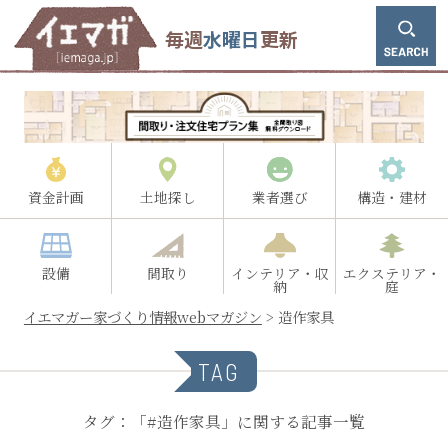
毎週
水曜日
更新
資金計画
土地探し
業者選び
構造・建材
設備
間取り
インテリア・収
エクステリア・
納
庭
イエマガー家づくり情報webマガジン
>
造作家具
TAG
タグ：「#造作家具」に関する記事一覧