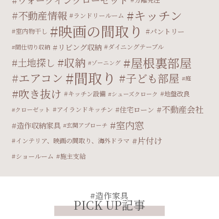
キッチン
不動産情報
ランドリールーム
映画の間取り
パントリー
室内物干し
リビング収納
ダイニングテーブル
間仕切り収納
屋根裏部屋
収納
土地探し
ゾーニング
間取り
エアコン
子ども部屋
庭
吹き抜け
キッチン設備
地盤改良
シューズクローク
不動産会社
住宅ローン
アイランドキッチン
クローゼット
室内窓
造作収納家具
玄関アプローチ
片付け
インテリア、映画の間取り、海外ドラマ
ショールーム
施主支給
#造作家具
PICK UP記事