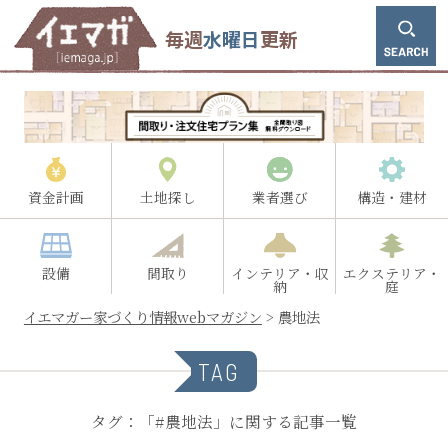
毎週
水曜日
更新
資金計画
土地探し
業者選び
構造・建材
設備
間取り
インテリア・収
エクステリア・
納
庭
イエマガー家づくり情報webマガジン
>
農地法
TAG
タグ：「#農地法」に関する記事一覧