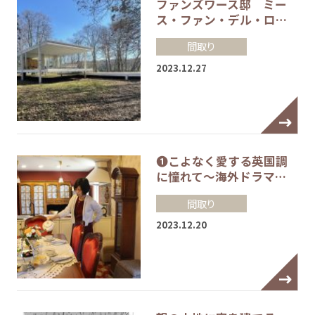
ファンズワース邸 ミー
ス・ファン・デル・ロ…
間取り
2023.12.27
❶こよなく愛する英国調
に憧れて～海外ドラマ…
間取り
2023.12.20