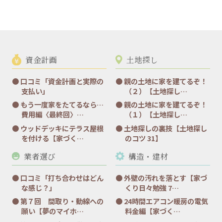
資金計画
土地探し
口コミ「資金計画と実際の
親の土地に家を建てるぞ！
支払い」
（２）【土地探し…
もう一度家をたてるなら…
親の土地に家を建てるぞ！
費用編〈最終回〉…
（１）【土地探し…
ウッドデッキにテラス屋根
土地探しの裏技【土地探し
を付ける【家づく…
のコツ 31】
業者選び
構造・建材
口コミ「打ち合わせはどん
外壁の汚れを落とす【家づ
な感じ？」
くり日々勉強 7…
第７回 間取り・動線への
24時間エアコン暖房の電気
願い【夢のマイホ…
料金編【家づく…