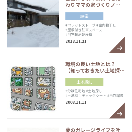
わりママの家づくりノ…
設備
#ペレットストーブ
#室内物干し
#屋根付き駐車スペース
#浴室暖房乾燥機
2018.11.21
環境の良い土地とは？
【知っておきたい土地探…
土地探し
#分譲住宅地
#土地探し
#土地探しチェックシート
#自然環境
2008.11.11
夢のガレージライフを叶