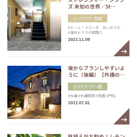
ズ 未知の世界／St…
インテリア・収納
#エール！
#コーダ あいのうた
#海外ドラマの間取り
2022.11.09
後からプランしやすいよ
うに（後編）【外構の…
エクステリア・庭
#外構
#外構照明
#物置
#門柱
2022.07.01
鉢植えがお勧め！レモン