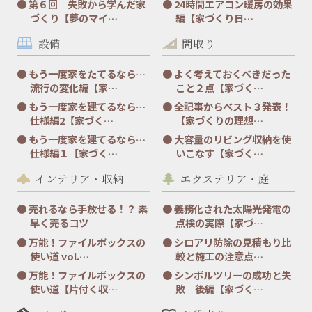
第６回 失敗から学んだ家
24時間エアコン暖房の効果
づくり【夢のマイ…
編【家づくり日…
設備
間取り
もう一度家をたてるなら…
よく考えておくべきだった
流行の変化編【家…
こと２点【家づく…
もう一度家を建てるなら…
全記事からベスト３発表！
仕様編2【家づく…
【家づくりの理想…
もう一度家を建てるなら…
大容量のリビング収納を使
仕様編１【家づく…
いこなす【家づく…
インテリア・収納
エクステリア・庭
売れるなら手放せる！？ 素
義務化された太陽光発電の
早く売るコツ
点検の実際【家づ…
万能！ファイルボックスの
シロアリ防除の見積もり比
使い道 vol.…
較と施工の注意点…
万能！ファイルボックスの
シンボルツリーの成功と失
使い道【片付く収…
敗 後編【家づく…