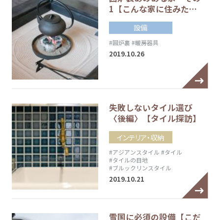
1【こんな家に住みた…
設備
#囲炉裏
#暖房器具
2019.10.26
失敗しないタイル選び
〈後編〉【タイル探訪】
インテリア・収納
#アジアンスタイル
#タイル
#タイルの目地
#ブルックリンスタイル
2019.10.21
雪国に必須の設備【こだ