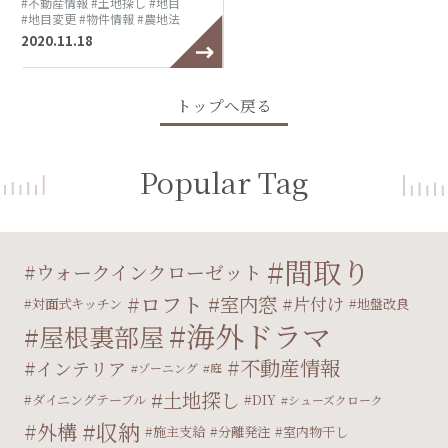
#不動産情報
#土地探し
#地目
#地目変更
#物件情報
#農地法
2020.11.18
トップへ戻る
Popular Tag
間取り
ウォークインクローゼット
ロフト
室内窓
片付け
対面式キッチン
地盤改良
海外ドラマ
屋根裏部屋
不動産情報
インテリア
ゾーニング
庭
土地探し
ダイニングテーブル
DIY
シューズクローク
収納
外構
施主支給
分離発注
室内物干し