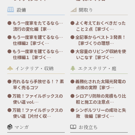
設備
間取り
もう一度家をたてるなら…
よく考えておくべきだった
流行の変化編【家…
こと２点【家づく…
もう一度家を建てるなら…
全記事からベスト３発表！
仕様編2【家づく…
【家づくりの理想…
もう一度家を建てるなら…
大容量のリビング収納を使
仕様編１【家づく…
いこなす【家づく…
インテリア・収納
エクステリア・庭
売れるなら手放せる！？ 素
義務化された太陽光発電の
早く売るコツ
点検の実際【家づ…
万能！ファイルボックスの
シロアリ防除の見積もり比
使い道 vol.…
較と施工の注意点…
万能！ファイルボックスの
シンボルツリーの成功と失
使い道【片付く収…
敗 後編【家づく…
マンガ
お役立ち