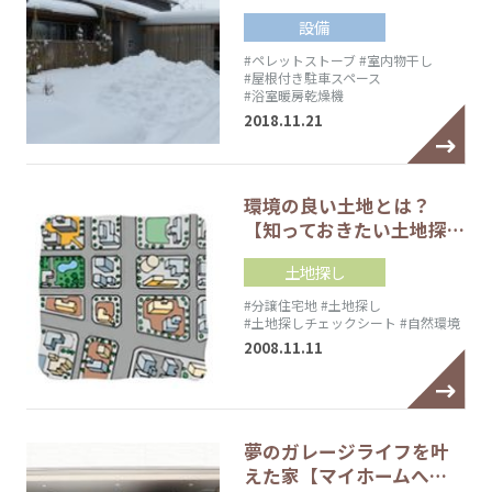
設備
#ペレットストーブ
#室内物干し
#屋根付き駐車スペース
#浴室暖房乾燥機
2018.11.21
環境の良い土地とは？
【知っておきたい土地探…
土地探し
#分譲住宅地
#土地探し
#土地探しチェックシート
#自然環境
2008.11.11
夢のガレージライフを叶
えた家【マイホームへ…