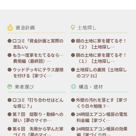
資金計画
土地探し
口コミ「資金計画と実際の
親の土地に家を建てるぞ！
支払い」
（２）【土地探し…
もう一度家をたてるなら…
親の土地に家を建てるぞ！
費用編〈最終回〉…
（１）【土地探し…
ウッドデッキにテラス屋根
土地探しの裏技【土地探し
を付ける【家づく…
のコツ 31】
業者選び
構造・建材
口コミ「打ち合わせはどん
外壁の汚れを落とす【家づ
な感じ？」
くり日々勉強 7…
第７回 間取り・動線への
24時間エアコン暖房の電気
願い【夢のマイホ…
料金編【家づく…
第６回 失敗から学んだ家
24時間エアコン暖房の効果
づくり【夢のマイ…
編【家づくり日…