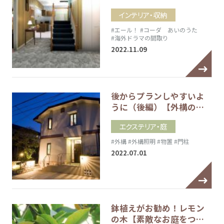
インテリア・収納
#エール！
#コーダ あいのうた
#海外ドラマの間取り
2022.11.09
後からプランしやすいよ
うに（後編）【外構の…
エクステリア・庭
#外構
#外構照明
#物置
#門柱
2022.07.01
鉢植えがお勧め！レモン
の木【素敵なお庭をつ…