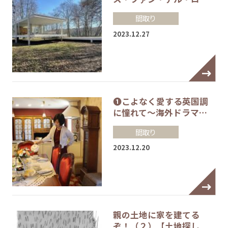
間取り
2023.12.27
❶こよなく愛する英国調
に憧れて～海外ドラマ…
間取り
2023.12.20
親の土地に家を建てる
ぞ！（２）【土地探し