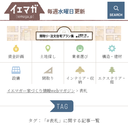
毎週
水曜日
更新
資金計画
土地探し
業者選び
構造・建材
設備
間取り
インテリア・収
エクステリア・
納
庭
イエマガー家づくり情報webマガジン
>
表札
TAG
タグ：「#表札」に関する記事一覧