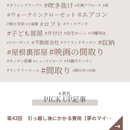
吹き抜け
ダイニングテーブル
玄関アプローチ
庭
エアコン
ウォークインクローゼット
ロフト
施主支給
ウッドデッキ
小屋裏
子ども部屋
片付け
住宅ローン
分離発注
収納
不動産会社
アイランドキッチン
クローゼット
映画の間取り
屋根裏部屋
キッチン設備
対面式キッチン
シューズクローク
間取り
ランドリールーム
間仕切り収納
#表札
PICK UP記事
第42回 引っ越し後にかかる費用【夢のマイ…