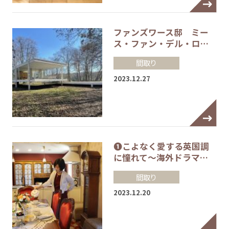
ファンズワース邸 ミー
ス・ファン・デル・ロ…
間取り
2023.12.27
❶こよなく愛する英国調
に憧れて～海外ドラマ…
間取り
2023.12.20