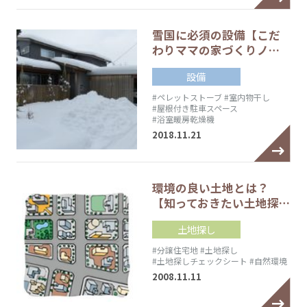
雪国に必須の設備【こだ
わりママの家づくりノ…
設備
#ペレットストーブ
#室内物干し
#屋根付き駐車スペース
#浴室暖房乾燥機
2018.11.21
環境の良い土地とは？
【知っておきたい土地探…
土地探し
#分譲住宅地
#土地探し
#土地探しチェックシート
#自然環境
2008.11.11