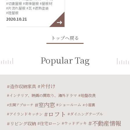
#切妻屋根
#寄棟屋根
#屋根材
#片流れ屋根
#瓦
#遮熱塗装
#陸屋根
2020.10.21
トップへ戻る
Popular Tag
片付け
造作収納家具
インテリア、映画の間取り、海外ドラマ
地盤改良
室内窓
ショールーム
玄関アプローチ
小屋裏
ロフト
アイランドキッチン
ダイニングテーブル
不動産情報
リビング収納
住宅ローン
ウッドデッキ