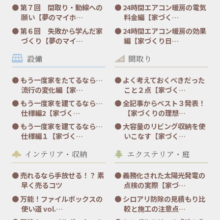
第７回 間取り・動線への
24時間エアコン暖房の電気
願い【夢のマイホ…
料金編【家づく…
第６回 失敗から学んだ家
24時間エアコン暖房の効果
づくり【夢のマイ…
編【家づくり日…
設備
間取り
もう一度家をたてるなら…
よく考えておくべきだった
流行の変化編【家…
こと２点【家づく…
もう一度家を建てるなら…
全記事からベスト３発表！
仕様編2【家づく…
【家づくりの理想…
もう一度家を建てるなら…
大容量のリビング収納を使
仕様編１【家づく…
いこなす【家づく…
インテリア・収納
エクステリア・庭
売れるなら手放せる！？ 素
義務化された太陽光発電の
早く売るコツ
点検の実際【家づ…
万能！ファイルボックスの
シロアリ防除の見積もり比
使い道 vol.…
較と施工の注意点…