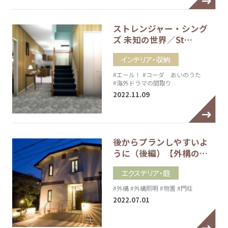
ストレンジャー・シング
ズ 未知の世界／St…
インテリア・収納
#エール！
#コーダ あいのうた
#海外ドラマの間取り
2022.11.09
後からプランしやすいよ
うに（後編）【外構の…
エクステリア・庭
#外構
#外構照明
#物置
#門柱
2022.07.01