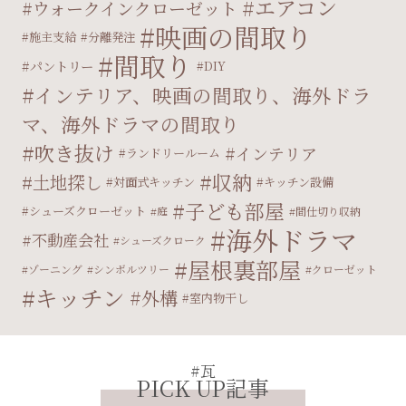
エアコン
ウォークインクローゼット
映画の間取り
施主支給
分離発注
間取り
パントリー
DIY
インテリア、映画の間取り、海外ドラ
マ、海外ドラマの間取り
吹き抜け
インテリア
ランドリールーム
収納
土地探し
対面式キッチン
キッチン設備
子ども部屋
シューズクローゼット
庭
間仕切り収納
海外ドラマ
不動産会社
シューズクローク
屋根裏部屋
ゾーニング
シンボルツリー
クローゼット
キッチン
外構
室内物干し
#瓦
PICK UP記事