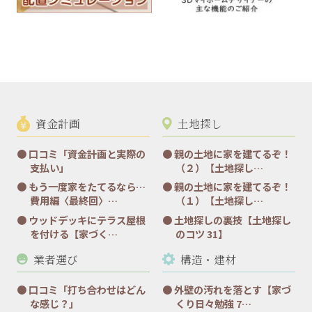
資金計画
土地探し
口コミ「資金計画と実際の
親の土地に家を建てるぞ！
支払い」
（２）【土地探し…
もう一度家をたてるなら…
親の土地に家を建てるぞ！
費用編〈最終回〉…
（１）【土地探し…
ウッドデッキにテラス屋根
土地探しの裏技【土地探し
を付ける【家づく…
のコツ 31】
業者選び
構造・建材
口コミ「打ち合わせはどん
外壁の汚れを落とす【家づ
な感じ？」
くり日々勉強 7…