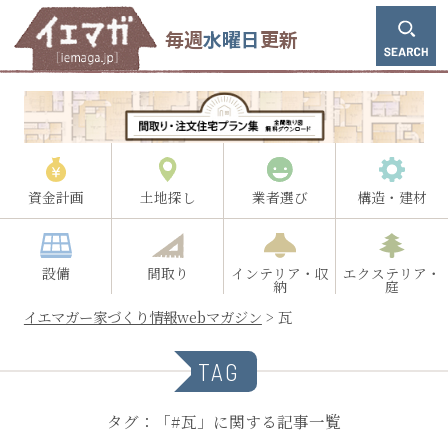
毎週
水曜日
更新
資金計画
土地探し
業者選び
構造・建材
設備
間取り
インテリア・収
エクステリア・
納
庭
イエマガー家づくり情報webマガジン
>
瓦
TAG
タグ：「#瓦」に関する記事一覧