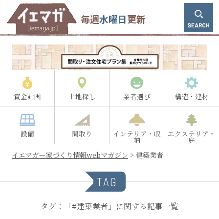
毎週
水曜日
更新
資金計画
土地探し
業者選び
構造・建材
設備
間取り
インテリア・収
エクステリア・
納
庭
イエマガー家づくり情報webマガジン
>
建築業者
TAG
タグ：「#建築業者」に関する記事一覧