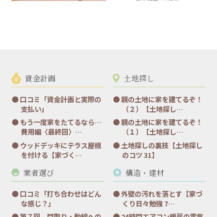
資金計画
土地探し
口コミ「資金計画と実際の
親の土地に家を建てるぞ！
支払い」
（２）【土地探し…
もう一度家をたてるなら…
親の土地に家を建てるぞ！
費用編〈最終回〉…
（１）【土地探し…
ウッドデッキにテラス屋根
土地探しの裏技【土地探し
を付ける【家づく…
のコツ 31】
業者選び
構造・建材
口コミ「打ち合わせはどん
外壁の汚れを落とす【家づ
な感じ？」
くり日々勉強 7…
第７回 間取り・動線への
24時間エアコン暖房の電気