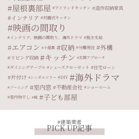
屋根裏部屋
造作収納家具
アイランドキッチン
インテリア
対面式キッチン
映画の間取り
インテリア、映画の間取り、海外ドラマ
施主支給
エアコン
収納
外構
分離発注
小屋裏
キッチン
リビング収納
玄関アプローチ
住宅ローン
ダイニングテーブル
シューズクローゼット
海外ドラマ
片付け
DIY
シンボルツリー
室内窓
不動産会社
ショールーム
ゾーニング
子ども部屋
室内物干し
庭
#建築業者
PICK UP記事