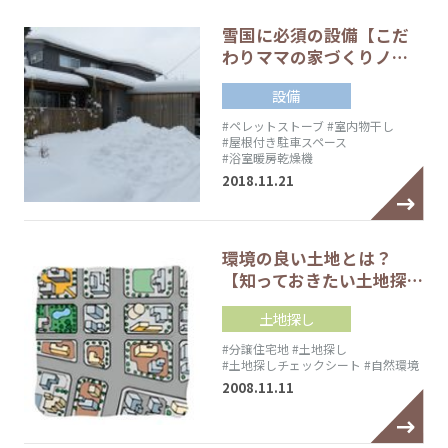
雪国に必須の設備【こだ
わりママの家づくりノ…
設備
#ペレットストーブ
#室内物干し
#屋根付き駐車スペース
#浴室暖房乾燥機
2018.11.21
環境の良い土地とは？
【知っておきたい土地探…
土地探し
#分譲住宅地
#土地探し
#土地探しチェックシート
#自然環境
2008.11.11