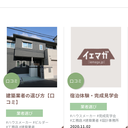
口コミ
口コミ
建築業者の選び方【口
宿泊体験・完成見学会
コミ】
業者選び
業者選び
#ハウスメーカー
#完成見学会
#工務店
#建築業者
#設計事務所
#ハウスメーカー
#ビルダー
2020.11.02
#工務店
#建築業者