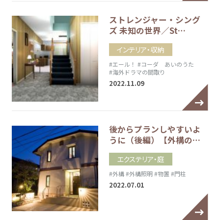
ストレンジャー・シング
ズ 未知の世界／St…
インテリア・収納
#エール！
#コーダ あいのうた
#海外ドラマの間取り
2022.11.09
後からプランしやすいよ
うに（後編）【外構の…
エクステリア・庭
#外構
#外構照明
#物置
#門柱
2022.07.01