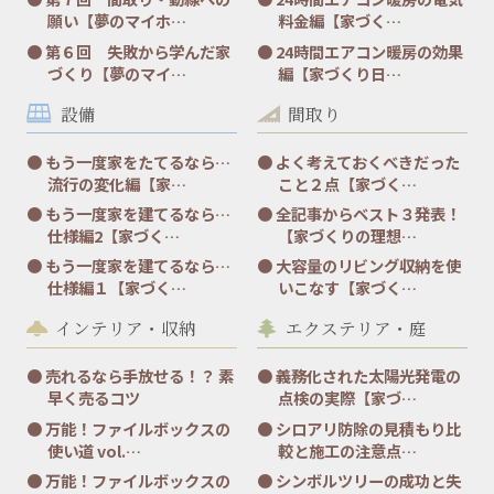
願い【夢のマイホ…
料金編【家づく…
第６回 失敗から学んだ家
24時間エアコン暖房の効果
づくり【夢のマイ…
編【家づくり日…
設備
間取り
もう一度家をたてるなら…
よく考えておくべきだった
流行の変化編【家…
こと２点【家づく…
もう一度家を建てるなら…
全記事からベスト３発表！
仕様編2【家づく…
【家づくりの理想…
もう一度家を建てるなら…
大容量のリビング収納を使
仕様編１【家づく…
いこなす【家づく…
インテリア・収納
エクステリア・庭
売れるなら手放せる！？ 素
義務化された太陽光発電の
早く売るコツ
点検の実際【家づ…
万能！ファイルボックスの
シロアリ防除の見積もり比
使い道 vol.…
較と施工の注意点…
万能！ファイルボックスの
シンボルツリーの成功と失