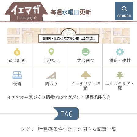
毎週
水曜日
更新
資金計画
土地探し
業者選び
構造・建材
設備
間取り
インテリア・収
エクステリア・
納
庭
イエマガー家づくり情報webマガジン
>
建築条件付き
TAG
タグ：「#建築条件付き」に関する記事一覧