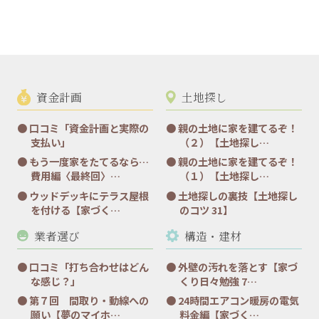
資金計画
土地探し
口コミ「資金計画と実際の
親の土地に家を建てるぞ！
支払い」
（２）【土地探し…
もう一度家をたてるなら…
親の土地に家を建てるぞ！
費用編〈最終回〉…
（１）【土地探し…
ウッドデッキにテラス屋根
土地探しの裏技【土地探し
を付ける【家づく…
のコツ 31】
業者選び
構造・建材
口コミ「打ち合わせはどん
外壁の汚れを落とす【家づ
な感じ？」
くり日々勉強 7…
第７回 間取り・動線への
24時間エアコン暖房の電気
願い【夢のマイホ…
料金編【家づく…