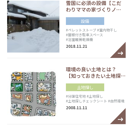
雪国に必須の設備【こだ
わりママの家づくりノ…
設備
#ペレットストーブ
#室内物干し
#屋根付き駐車スペース
#浴室暖房乾燥機
2018.11.21
環境の良い土地とは？
【知っておきたい土地探…
土地探し
#分譲住宅地
#土地探し
#土地探しチェックシート
#自然環境
2008.11.11