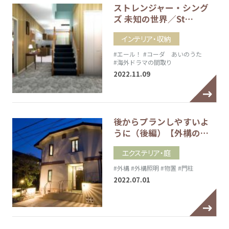
ストレンジャー・シング
ズ 未知の世界／St…
インテリア・収納
#エール！
#コーダ あいのうた
#海外ドラマの間取り
2022.11.09
後からプランしやすいよ
うに（後編）【外構の…
エクステリア・庭
#外構
#外構照明
#物置
#門柱
2022.07.01