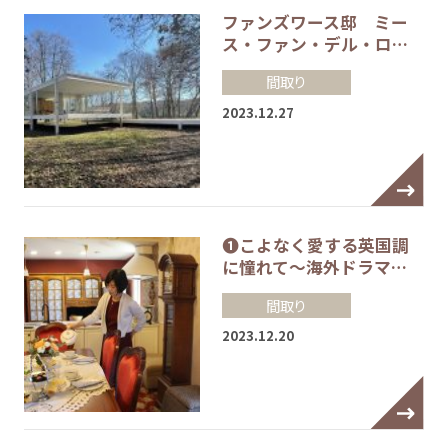
ファンズワース邸 ミー
ス・ファン・デル・ロ…
間取り
2023.12.27
❶こよなく愛する英国調
に憧れて～海外ドラマ…
間取り
2023.12.20