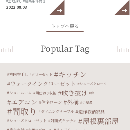
#土地探し
#建築条件付き
2022.08.03
トップへ戻る
Popular Tag
キッチン
室内物干し
クローゼット
ウォークインクローゼット
シューズクローク
吹き抜け
ショールーム
間仕切り収納
庭
エアコン
外構
住宅ローン
小屋裏
間取り
造作収納家具
ダイニングテーブル
屋根裏部屋
シューズクローゼット
対面式キッチン
施主支給
ランドリールーム
玄関アプローチ