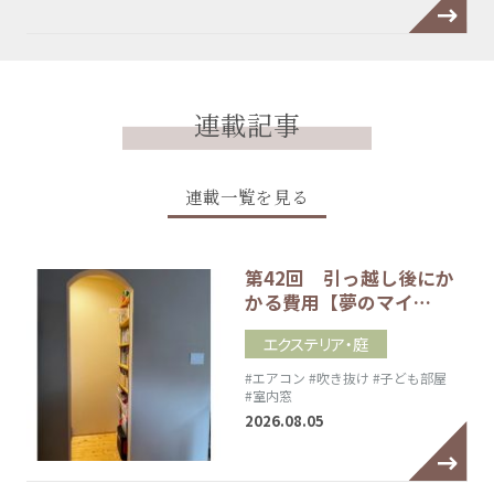
連載記事
連載一覧を見る
第42回 引っ越し後にか
かる費用【夢のマイ…
エクステリア・庭
#エアコン
#吹き抜け
#子ども部屋
#室内窓
2026.08.05