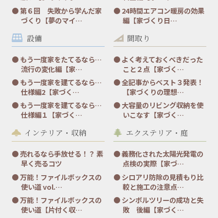
第６回 失敗から学んだ家
24時間エアコン暖房の効果
づくり【夢のマイ…
編【家づくり日…
設備
間取り
もう一度家をたてるなら…
よく考えておくべきだった
流行の変化編【家…
こと２点【家づく…
もう一度家を建てるなら…
全記事からベスト３発表！
仕様編2【家づく…
【家づくりの理想…
もう一度家を建てるなら…
大容量のリビング収納を使
仕様編１【家づく…
いこなす【家づく…
インテリア・収納
エクステリア・庭
売れるなら手放せる！？ 素
義務化された太陽光発電の
早く売るコツ
点検の実際【家づ…
万能！ファイルボックスの
シロアリ防除の見積もり比
使い道 vol.…
較と施工の注意点…
万能！ファイルボックスの
シンボルツリーの成功と失
使い道【片付く収…
敗 後編【家づく…