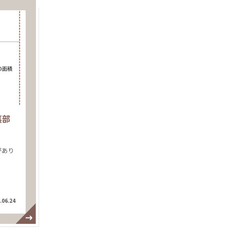
裏部
があり
.06.24