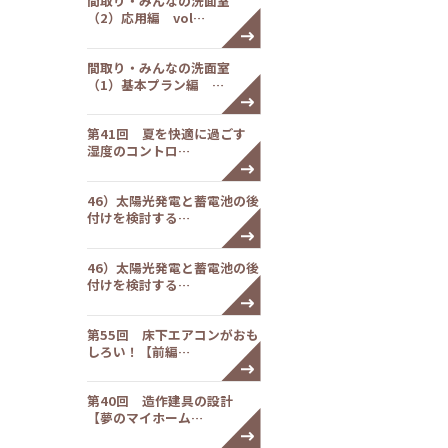
間取り・みんなの洗面室
（2）応用編 vol…
間取り・みんなの洗面室
（1）基本プラン編 …
第41回 夏を快適に過ごす
湿度のコントロ…
46）太陽光発電と蓄電池の後
付けを検討する…
46）太陽光発電と蓄電池の後
付けを検討する…
第55回 床下エアコンがおも
しろい！【前編…
第40回 造作建具の設計
【夢のマイホーム…