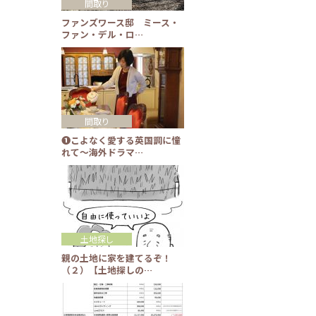
間取り
ファンズワース邸 ミース・
ファン・デル・ロ…
間取り
❶こよなく愛する英国調に憧
れて～海外ドラマ…
土地探し
親の土地に家を建てるぞ！
（２）【土地探しの…