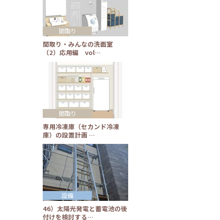
間取り
間取り・みんなの洗面室
（2）応用編 vol…
間取り
専用冷凍庫（セカンド冷凍
庫）の設置計画 …
設備
46）太陽光発電と蓄電池の後
付けを検討する…