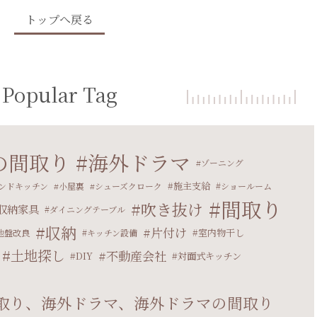
トップへ戻る
Popular Tag
の間取り
海外ドラマ
ゾーニング
施主支給
ンドキッチン
小屋裏
シューズクローク
ショールーム
間取り
吹き抜け
収納家具
ダイニングテーブル
収納
片付け
室内物干し
地盤改良
キッチン設備
土地探し
不動産会社
DIY
対面式キッチン
取り、海外ドラマ、海外ドラマの間取り