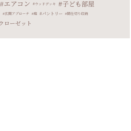
エアコン
子ども部屋
ウッドデッキ
パントリー
マ
玄関アプローチ
庭
間仕切り収納
クローゼット