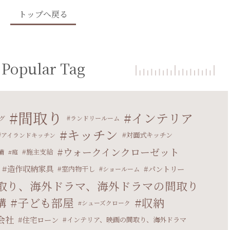
トップへ戻る
Popular Tag
間取り
インテリア
グ
ランドリールーム
キッチン
対面式キッチン
アイランドキッチン
ウォークインクローゼット
施主支給
備
庭
造作収納家具
パントリー
室内物干し
ショールーム
取り、海外ドラマ、海外ドラマの間取り
子ども部屋
収納
構
シューズクローク
会社
住宅ローン
インテリア、映画の間取り、海外ドラマ