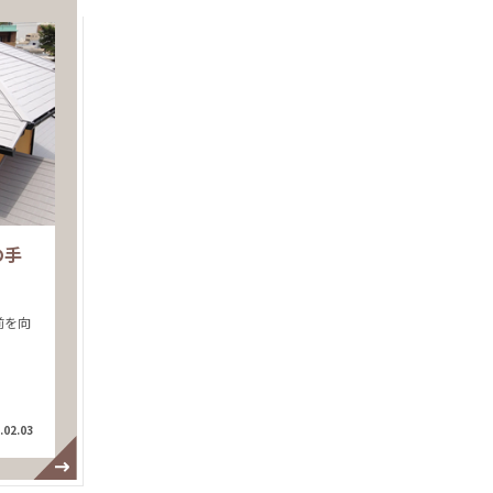
の手
前を向
.02.03