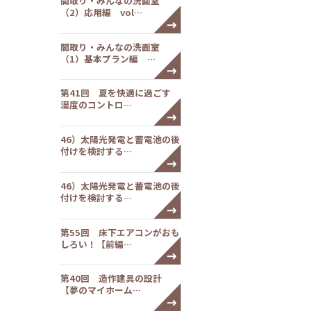
間取り・みんなの洗面室
（2）応用編 vol…
間取り・みんなの洗面室
（1）基本プラン編 …
第41回 夏を快適に過ごす
湿度のコントロ…
46）太陽光発電と蓄電池の後
付けを検討する…
46）太陽光発電と蓄電池の後
付けを検討する…
第55回 床下エアコンがおも
しろい！【前編…
第40回 造作建具の設計
【夢のマイホーム…