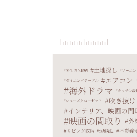
土地探し
間仕切り収納
ゾーニン
エアコン
ダイニングテーブル
海外ドラマ
キッチン設
吹き抜け
シューズクローゼット
インテリア、映画の間
映画の間取り
外
不動産
リビング収納
分離発注