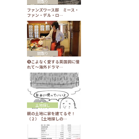
間取り
ファンズワース邸 ミース・
ファン・デル・ロ…
間取り
❶こよなく愛する英国調に憧
れて～海外ドラマ…
土地探し
親の土地に家を建てるぞ！
（２）【土地探しの…