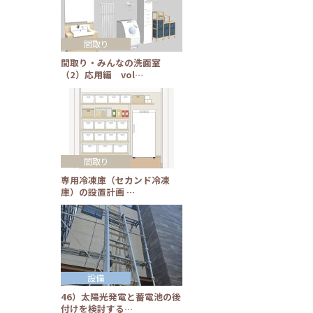
間取り
間取り・みんなの洗面室
（2）応用編 vol…
間取り
専用冷凍庫（セカンド冷凍
庫）の設置計画 …
設備
46）太陽光発電と蓄電池の後
付けを検討する…