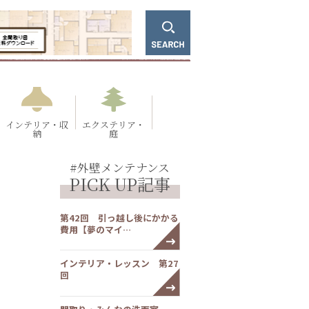
インテリア・収
エクステリア・
納
庭
#外壁メンテナンス
PICK UP記事
第42回 引っ越し後にかかる
費用【夢のマイ…
インテリア・レッスン 第27
回