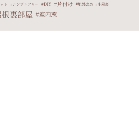
片付け
DIY
ゼット
シンボルツリー
地盤改良
小屋裏
屋根裏部屋
室内窓