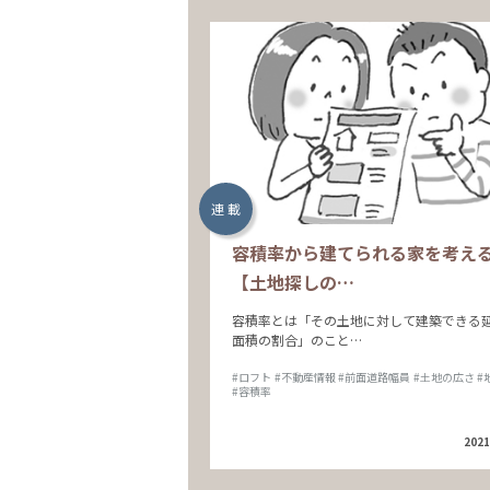
連 載
容積率から建てられる家を考え
【土地探しの…
容積率とは「その土地に対して建築できる
面積の割合」のこと…
#ロフト
#不動産情報
#前面道路幅員
#土地の広さ
#
#容積率
2021