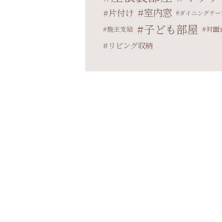
室内窓
片付け
ダイニングテー
子ども部屋
施主支給
対面
リビング収納