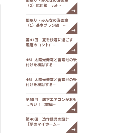
間取り・みんなの洗面室
（2）応用編 vol…
間取り・みんなの洗面室
（1）基本プラン編 …
第41回 夏を快適に過ごす
湿度のコントロ…
46）太陽光発電と蓄電池の後
付けを検討する…
46）太陽光発電と蓄電池の後
付けを検討する…
第55回 床下エアコンがおも
しろい！【前編…
第40回 造作建具の設計
【夢のマイホーム…