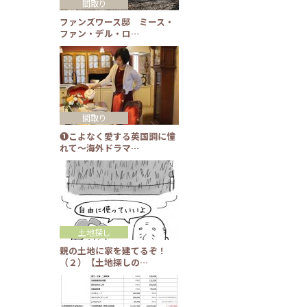
間取り
ファンズワース邸 ミース・
ファン・デル・ロ…
間取り
❶こよなく愛する英国調に憧
れて～海外ドラマ…
土地探し
親の土地に家を建てるぞ！
（２）【土地探しの…