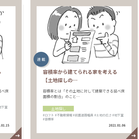
連 載
る
容積率から建てられる家を考える
【土地探しの…
延べ床
容積率とは「その土地に対して建築できる延べ床
面積の割合」のこと…
地下室
土地探し
#ロフト
#不動産情報
#前面道路幅員
#土地の広さ
#地下室
#容積率
.01.15
2021.01.06