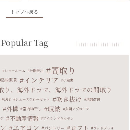
トップへ戻る
Popular Tag
間取り
ショールーム
分離発注
インテリア
収納家具
小屋裏
取り、海外ドラマ、海外ドラマの間取り
吹き抜け
DIY
シューズクローゼット
地盤改良
収納
外構
マ
室内物干し
玄関アプローチ
不動産情報
グ
アイランドキッチン
ン
エアコン
ロフト
パントリー
ウッドデッキ