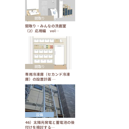
間取り
間取り・みんなの洗面室
（2）応用編 vol…
間取り
専用冷凍庫（セカンド冷凍
庫）の設置計画 …
設備
46）太陽光発電と蓄電池の後
付けを検討する…