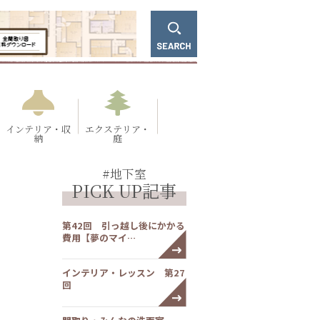
インテリア・収
エクステリア・
納
庭
#地下室
PICK UP記事
第42回 引っ越し後にかかる
費用【夢のマイ…
インテリア・レッスン 第27
回