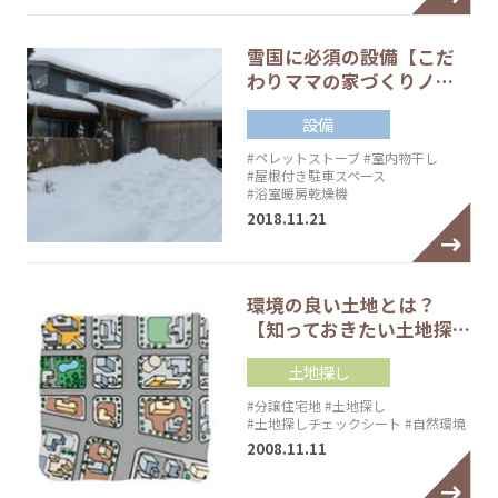
雪国に必須の設備【こだ
わりママの家づくりノ…
設備
#ペレットストーブ
#室内物干し
#屋根付き駐車スペース
#浴室暖房乾燥機
2018.11.21
環境の良い土地とは？
【知っておきたい土地探…
土地探し
#分譲住宅地
#土地探し
#土地探しチェックシート
#自然環境
2008.11.11