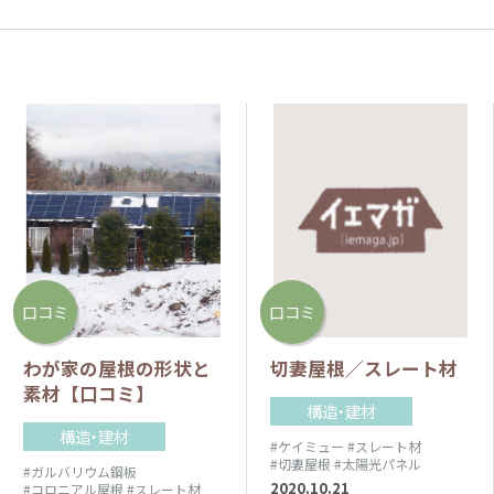
口コミ
口コミ
わが家の屋根の形状と
切妻屋根／スレート材
素材【口コミ】
構造・建材
構造・建材
#ケイミュー
#スレート材
#切妻屋根
#太陽光パネル
#ガルバリウム鋼板
2020.10.21
#コロニアル屋根
#スレート材