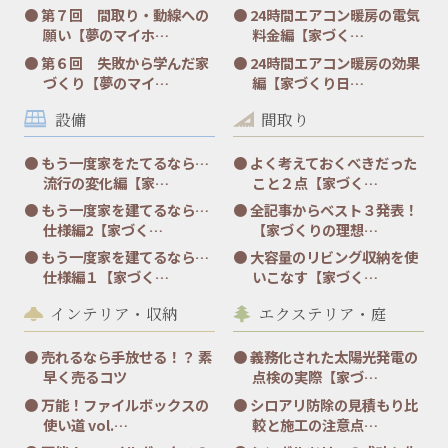
第７回 間取り・動線への
24時間エアコン暖房の電気
願い【夢のマイホ…
料金編【家づく…
第６回 失敗から学んだ家
24時間エアコン暖房の効果
づくり【夢のマイ…
編【家づくり日…
設備
間取り
もう一度家をたてるなら…
よく考えておくべきだった
流行の変化編【家…
こと２点【家づく…
もう一度家を建てるなら…
全記事からベスト３発表！
仕様編2【家づく…
【家づくりの理想…
もう一度家を建てるなら…
大容量のリビング収納を使
仕様編１【家づく…
いこなす【家づく…
インテリア・収納
エクステリア・庭
売れるなら手放せる！？ 素
義務化された太陽光発電の
早く売るコツ
点検の実際【家づ…
万能！ファイルボックスの
シロアリ防除の見積もり比
使い道 vol.…
較と施工の注意点…