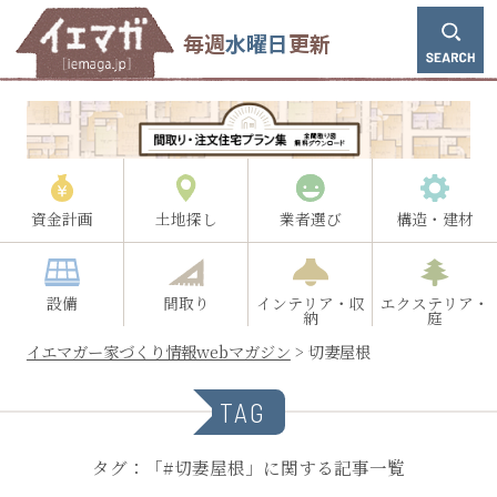
毎週
水曜日
更新
資金計画
土地探し
業者選び
構造・建材
設備
間取り
インテリア・収
エクステリア・
納
庭
イエマガー家づくり情報webマガジン
>
切妻屋根
TAG
タグ：「#切妻屋根」に関する記事一覧