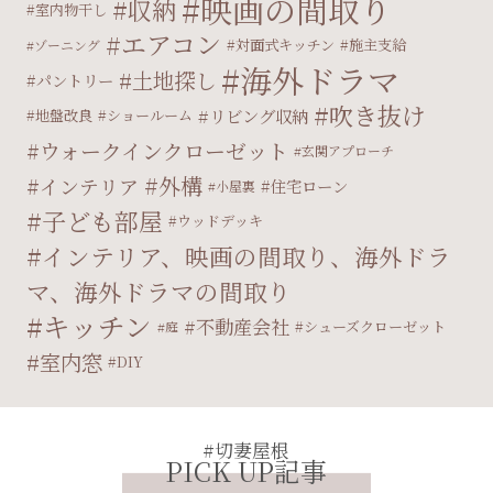
映画の間取り
収納
室内物干し
エアコン
対面式キッチン
施主支給
ゾーニング
海外ドラマ
土地探し
パントリー
吹き抜け
リビング収納
地盤改良
ショールーム
ウォークインクローゼット
玄関アプローチ
外構
インテリア
住宅ローン
小屋裏
子ども部屋
ウッドデッキ
インテリア、映画の間取り、海外ドラ
マ、海外ドラマの間取り
キッチン
不動産会社
シューズクローゼット
庭
室内窓
DIY
#切妻屋根
PICK UP記事