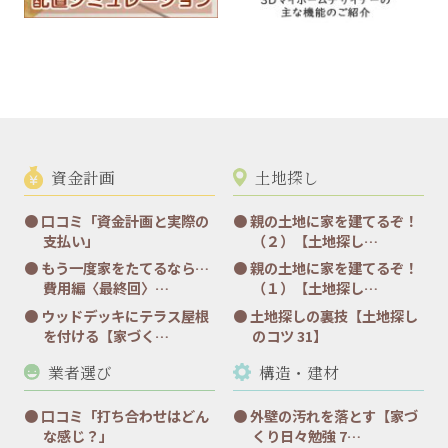
資金計画
土地探し
口コミ「資金計画と実際の
親の土地に家を建てるぞ！
支払い」
（２）【土地探し…
もう一度家をたてるなら…
親の土地に家を建てるぞ！
費用編〈最終回〉…
（１）【土地探し…
ウッドデッキにテラス屋根
土地探しの裏技【土地探し
を付ける【家づく…
のコツ 31】
業者選び
構造・建材
口コミ「打ち合わせはどん
外壁の汚れを落とす【家づ
な感じ？」
くり日々勉強 7…