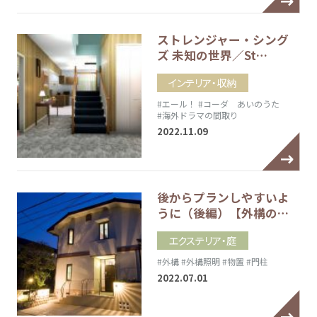
ストレンジャー・シング
ズ 未知の世界／St…
インテリア・収納
#エール！
#コーダ あいのうた
#海外ドラマの間取り
2022.11.09
後からプランしやすいよ
うに（後編）【外構の…
エクステリア・庭
#外構
#外構照明
#物置
#門柱
2022.07.01