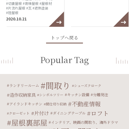
#切妻屋根
#寄棟屋根
#屋根材
#片流れ屋根
#瓦
#遮熱塗装
#陸屋根
2020.10.21
トップへ戻る
Popular Tag
間取り
ランドリールーム
シューズクローク
造作収納家具
キッチン設備
分離発注
シンボルツリー
不動産情報
アイランドキッチン
間仕切り収納
ロフト
片付け
ダイニングテーブル
クローゼット
屋根裏部屋
インテリア、映画の間取り、海外ドラマ