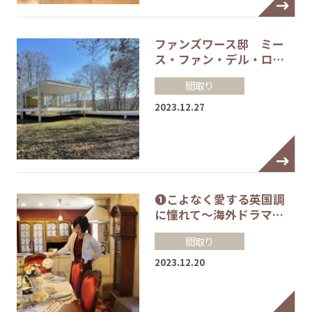
ファンズワース邸 ミー
ス・ファン・デル・ロ…
間取り
2023.12.27
❶こよなく愛する英国調
に憧れて～海外ドラマ…
間取り
2023.12.20