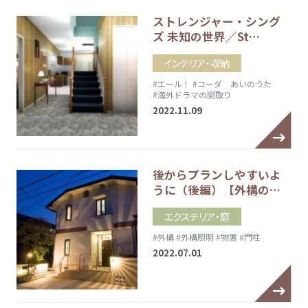
ストレンジャー・シング
ズ 未知の世界／St…
インテリア・収納
#エール！
#コーダ あいのうた
#海外ドラマの間取り
2022.11.09
後からプランしやすいよ
うに（後編）【外構の…
エクステリア・庭
#外構
#外構照明
#物置
#門柱
2022.07.01