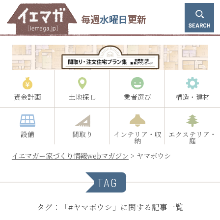
毎週
水曜日
更新
資金計画
土地探し
業者選び
構造・建材
設備
間取り
インテリア・収
エクステリア・
納
庭
イエマガー家づくり情報webマガジン
>
ヤマボウシ
TAG
タグ：「#ヤマボウシ」に関する記事一覧