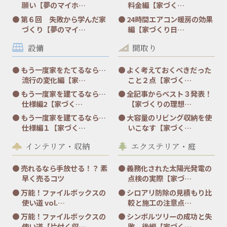
願い【夢のマイホ…
料金編【家づく…
第６回 失敗から学んだ家
24時間エアコン暖房の効果
づくり【夢のマイ…
編【家づくり日…
設備
間取り
もう一度家をたてるなら…
よく考えておくべきだった
流行の変化編【家…
こと２点【家づく…
もう一度家を建てるなら…
全記事からベスト３発表！
仕様編2【家づく…
【家づくりの理想…
もう一度家を建てるなら…
大容量のリビング収納を使
仕様編１【家づく…
いこなす【家づく…
インテリア・収納
エクステリア・庭
売れるなら手放せる！？ 素
義務化された太陽光発電の
早く売るコツ
点検の実際【家づ…
万能！ファイルボックスの
シロアリ防除の見積もり比
使い道 vol.…
較と施工の注意点…
万能！ファイルボックスの
シンボルツリーの成功と失
使い道【片付く収…
敗 後編【家づく…