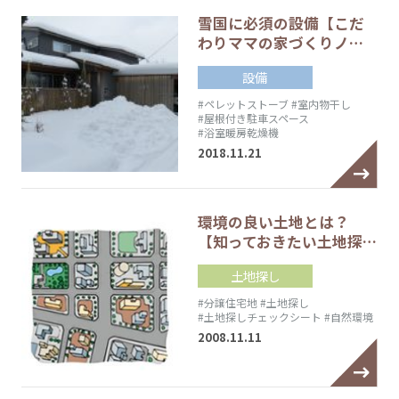
雪国に必須の設備【こだ
わりママの家づくりノ…
設備
#ペレットストーブ
#室内物干し
#屋根付き駐車スペース
#浴室暖房乾燥機
2018.11.21
環境の良い土地とは？
【知っておきたい土地探…
土地探し
#分譲住宅地
#土地探し
#土地探しチェックシート
#自然環境
2008.11.11