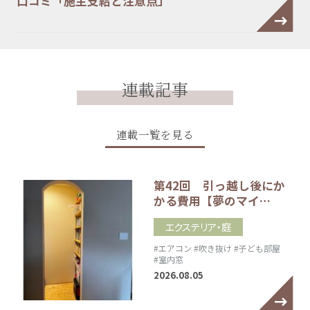
口コミ「施主支給と注意点」
連載記事
連載一覧を見る
第42回 引っ越し後にか
かる費用【夢のマイ…
エクステリア・庭
#エアコン
#吹き抜け
#子ども部屋
#室内窓
2026.08.05