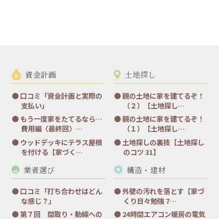
資金計画
土地探し
口コミ「資金計画と実際の
親の土地に家を建てるぞ！
支払い」
（２）【土地探し…
もう一度家をたてるなら…
親の土地に家を建てるぞ！
費用編〈最終回〉…
（１）【土地探し…
ウッドデッキにテラス屋根
土地探しの裏技【土地探し
を付ける【家づく…
のコツ 31】
業者選び
構造・建材
口コミ「打ち合わせはどん
外壁の汚れを落とす【家づ
な感じ？」
くり日々勉強 7…
第７回 間取り・動線への
24時間エアコン暖房の電気