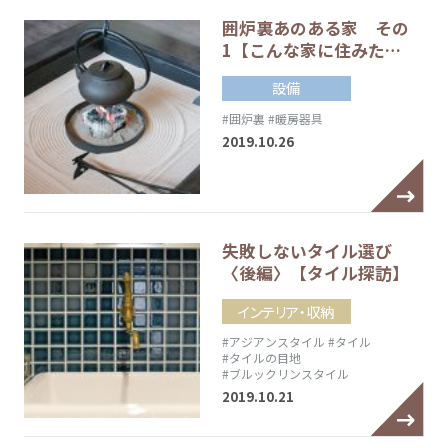
囲炉裏あのある家 その
1【こんな家に住みた…
設備
#囲炉裏
#暖房器具
2019.10.26
失敗しないタイル選び
〈後編〉【タイル探訪】
インテリア・収納
#アジアンスタイル
#タイル
#タイルの目地
#ブルックリンスタイル
2019.10.21