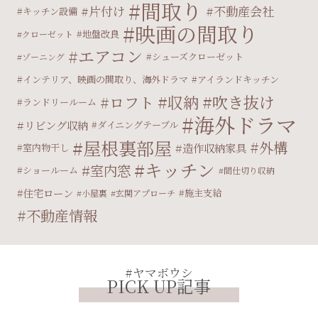
間取り
片付け
不動産会社
キッチン設備
映画の間取り
地盤改良
クローゼット
エアコン
シューズクローゼット
ゾーニング
インテリア、映画の間取り、海外ドラマ
アイランドキッチン
収納
吹き抜け
ロフト
ランドリールーム
海外ドラマ
リビング収納
ダイニングテーブル
屋根裏部屋
外構
造作収納家具
室内物干し
キッチン
室内窓
ショールーム
間仕切り収納
住宅ローン
施主支給
小屋裏
玄関アプローチ
不動産情報
#ヤマボウシ
PICK UP記事