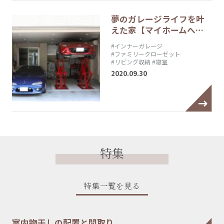
夢のガレージライフを叶
えた家【マイホームへ…
#インナーガレージ
#ファミリークローゼット
#リビング収納
#寝室
2020.09.30
特集
特集一覧を見る
室内物干しの配置と間取り