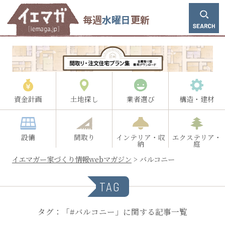
毎週
水曜日
更新
資金計画
土地探し
業者選び
構造・建材
設備
間取り
インテリア・収
エクステリア・
納
庭
イエマガー家づくり情報webマガジン
>
バルコニー
TAG
タグ：「#バルコニー」に関する記事一覧