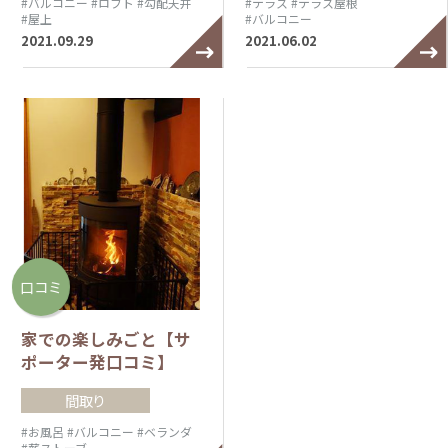
#バルコニー
#ロフト
#勾配天井
#テラス
#テラス屋根
#屋上
#バルコニー
2021.09.29
2021.06.02
口コミ
家での楽しみごと【サ
ポーター発口コミ】
間取り
#お風呂
#バルコニー
#ベランダ
#薪ストーブ