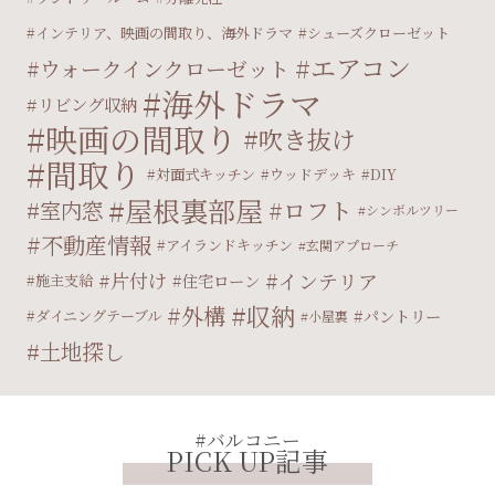
インテリア、映画の間取り、海外ドラマ
シューズクローゼット
エアコン
ウォークインクローゼット
海外ドラマ
リビング収納
映画の間取り
吹き抜け
間取り
対面式キッチン
ウッドデッキ
DIY
屋根裏部屋
ロフト
室内窓
シンボルツリー
不動産情報
アイランドキッチン
玄関アプローチ
片付け
インテリア
住宅ローン
施主支給
収納
外構
パントリー
ダイニングテーブル
小屋裏
土地探し
#バルコニー
PICK UP記事