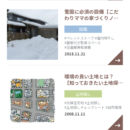
雪国に必須の設備【こだ
わりママの家づくりノ…
設備
#ペレットストーブ
#室内物干し
#屋根付き駐車スペース
#浴室暖房乾燥機
2018.11.21
環境の良い土地とは？
【知っておきたい土地探…
土地探し
#分譲住宅地
#土地探し
#土地探しチェックシート
#自然環境
2008.11.11