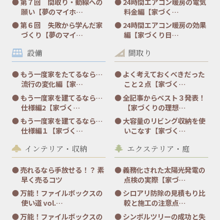
第７回 間取り・動線への
24時間エアコン暖房の電気
願い【夢のマイホ…
料金編【家づく…
第６回 失敗から学んだ家
24時間エアコン暖房の効果
づくり【夢のマイ…
編【家づくり日…
設備
間取り
もう一度家をたてるなら…
よく考えておくべきだった
流行の変化編【家…
こと２点【家づく…
もう一度家を建てるなら…
全記事からベスト３発表！
仕様編2【家づく…
【家づくりの理想…
もう一度家を建てるなら…
大容量のリビング収納を使
仕様編１【家づく…
いこなす【家づく…
インテリア・収納
エクステリア・庭
売れるなら手放せる！？ 素
義務化された太陽光発電の
早く売るコツ
点検の実際【家づ…
万能！ファイルボックスの
シロアリ防除の見積もり比
使い道 vol.…
較と施工の注意点…
万能！ファイルボックスの
シンボルツリーの成功と失