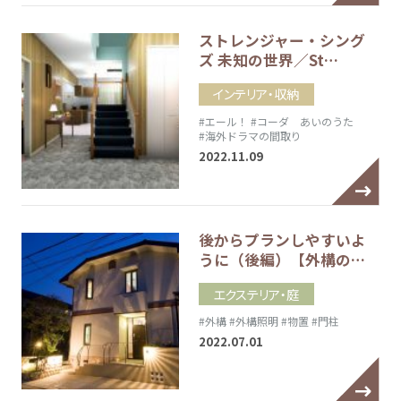
ストレンジャー・シング
ズ 未知の世界／St…
インテリア・収納
#エール！
#コーダ あいのうた
#海外ドラマの間取り
2022.11.09
後からプランしやすいよ
うに（後編）【外構の…
エクステリア・庭
#外構
#外構照明
#物置
#門柱
2022.07.01