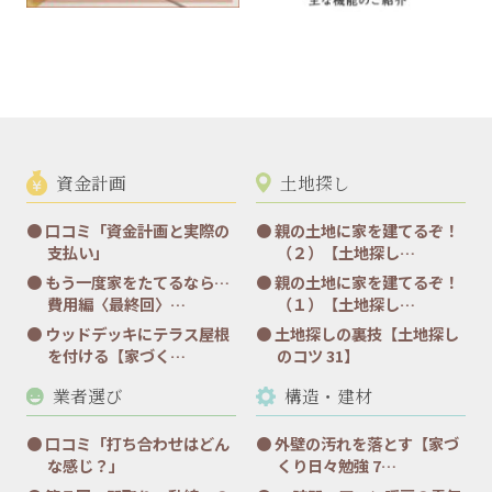
資金計画
土地探し
口コミ「資金計画と実際の
親の土地に家を建てるぞ！
支払い」
（２）【土地探し…
もう一度家をたてるなら…
親の土地に家を建てるぞ！
費用編〈最終回〉…
（１）【土地探し…
ウッドデッキにテラス屋根
土地探しの裏技【土地探し
を付ける【家づく…
のコツ 31】
業者選び
構造・建材
口コミ「打ち合わせはどん
外壁の汚れを落とす【家づ
な感じ？」
くり日々勉強 7…