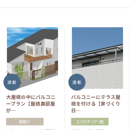
連 載
連 載
大屋根の中にバルコニ
バルコニーにテラス屋
ープラン【屋根裏部屋
根を付ける【家づくり
が…
日…
間取り
エクステリア・庭