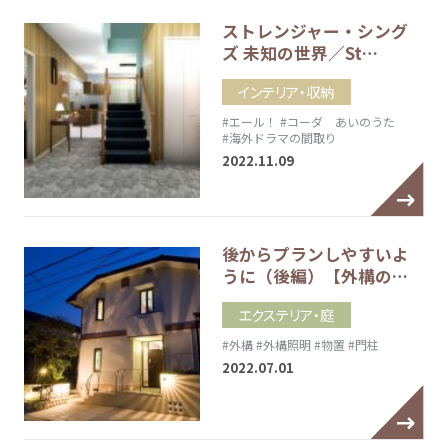
ストレンジャー・シング
ズ 未知の世界／St…
インテリア・収納
#エール！
#コーダ あいのうた
#海外ドラマの間取り
2022.11.09
後からプランしやすいよ
うに（後編）【外構の…
エクステリア・庭
#外構
#外構照明
#物置
#門柱
2022.07.01