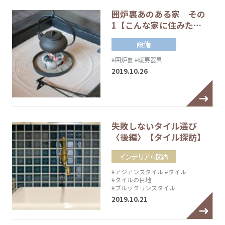
囲炉裏あのある家 その
1【こんな家に住みた…
設備
#囲炉裏
#暖房器具
2019.10.26
失敗しないタイル選び
〈後編〉【タイル探訪】
インテリア・収納
#アジアンスタイル
#タイル
#タイルの目地
#ブルックリンスタイル
2019.10.21