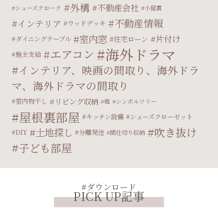
外構
不動産会社
シューズクローク
小屋裏
不動産情報
インテリア
ウッドデッキ
室内窓
片付け
住宅ローン
ダイニングテーブル
海外ドラマ
エアコン
施主支給
インテリア、映画の間取り、海外ドラ
マ、海外ドラマの間取り
リビング収納
室内物干し
庭
シンボルツリー
屋根裏部屋
キッチン設備
シューズクローゼット
吹き抜け
土地探し
DIY
分離発注
間仕切り収納
子ども部屋
#ダウンロード
PICK UP記事