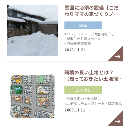
雪国に必須の設備【こだ
わりママの家づくりノ…
設備
#ペレットストーブ
#室内物干し
#屋根付き駐車スペース
#浴室暖房乾燥機
2018.11.21
環境の良い土地とは？
【知っておきたい土地探…
土地探し
#分譲住宅地
#土地探し
#土地探しチェックシート
#自然環境
2008.11.11