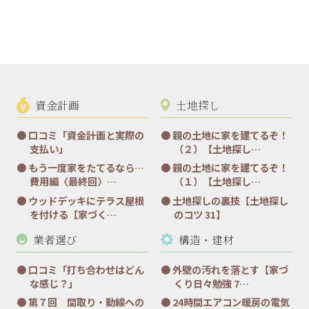
資金計画
土地探し
口コミ「資金計画と実際の
親の土地に家を建てるぞ！
支払い」
（２）【土地探し…
もう一度家をたてるなら…
親の土地に家を建てるぞ！
費用編〈最終回〉…
（１）【土地探し…
ウッドデッキにテラス屋根
土地探しの裏技【土地探し
を付ける【家づく…
のコツ 31】
業者選び
構造・建材
口コミ「打ち合わせはどん
外壁の汚れを落とす【家づ
な感じ？」
くり日々勉強 7…
第７回 間取り・動線への
24時間エアコン暖房の電気