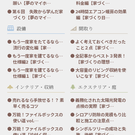
願い【夢のマイホ…
料金編【家づく…
第６回 失敗から学んだ家
24時間エアコン暖房の効果
づくり【夢のマイ…
編【家づくり日…
設備
間取り
もう一度家をたてるなら…
よく考えておくべきだった
流行の変化編【家…
こと２点【家づく…
もう一度家を建てるなら…
全記事からベスト３発表！
仕様編2【家づく…
【家づくりの理想…
もう一度家を建てるなら…
大容量のリビング収納を使
仕様編１【家づく…
いこなす【家づく…
インテリア・収納
エクステリア・庭
売れるなら手放せる！？ 素
義務化された太陽光発電の
早く売るコツ
点検の実際【家づ…
万能！ファイルボックスの
シロアリ防除の見積もり比
使い道 vol.…
較と施工の注意点…
万能！ファイルボックスの
シンボルツリーの成功と失
使い道【片付く収…
敗 後編【家づく…