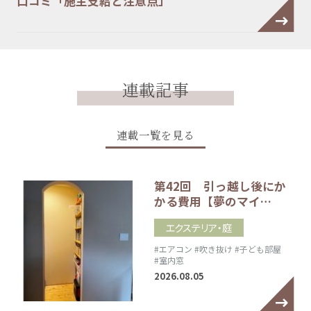
口コミ「施主支給と注意点」
連載記事
連載一覧を見る
第42回 引っ越し後にか
かる費用【夢のマイ…
エクステリア・庭
#エアコン
#吹き抜け
#子ども部屋
#室内窓
2026.08.05