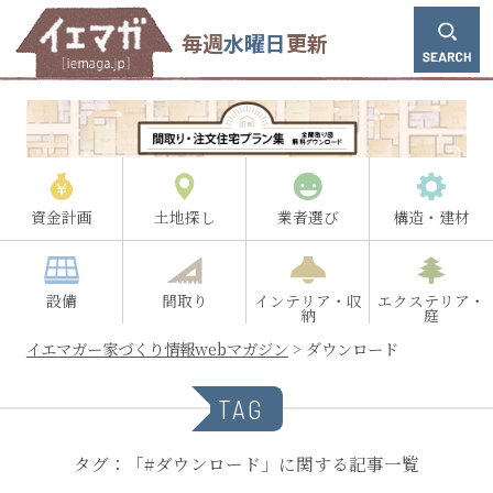
毎週
水曜日
更新
資金計画
土地探し
業者選び
構造・建材
設備
間取り
インテリア・収
エクステリア・
納
庭
イエマガー家づくり情報webマガジン
>
ダウンロード
TAG
タグ：「#ダウンロード」に関する記事一覧