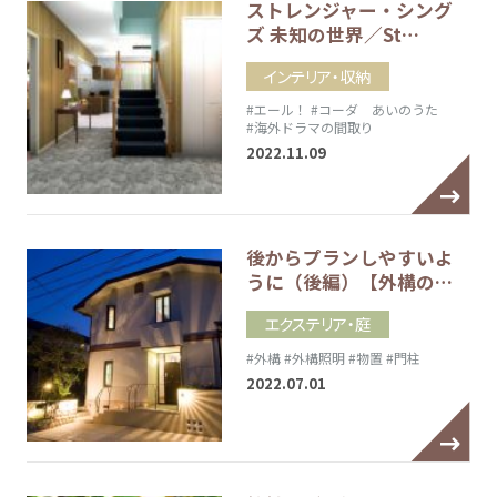
ストレンジャー・シング
ズ 未知の世界／St…
インテリア・収納
#エール！
#コーダ あいのうた
#海外ドラマの間取り
2022.11.09
後からプランしやすいよ
うに（後編）【外構の…
エクステリア・庭
#外構
#外構照明
#物置
#門柱
2022.07.01