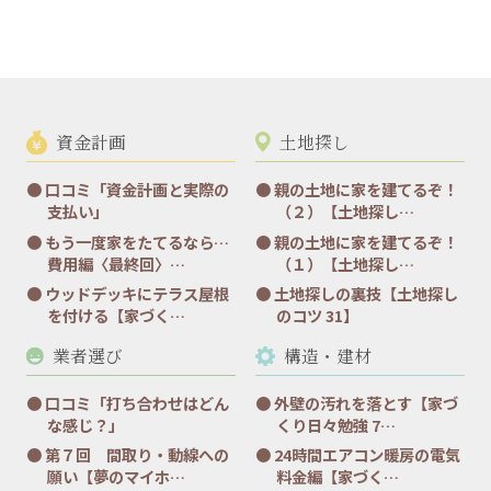
資金計画
土地探し
口コミ「資金計画と実際の
親の土地に家を建てるぞ！
支払い」
（２）【土地探し…
もう一度家をたてるなら…
親の土地に家を建てるぞ！
費用編〈最終回〉…
（１）【土地探し…
ウッドデッキにテラス屋根
土地探しの裏技【土地探し
を付ける【家づく…
のコツ 31】
業者選び
構造・建材
口コミ「打ち合わせはどん
外壁の汚れを落とす【家づ
な感じ？」
くり日々勉強 7…
第７回 間取り・動線への
24時間エアコン暖房の電気
願い【夢のマイホ…
料金編【家づく…