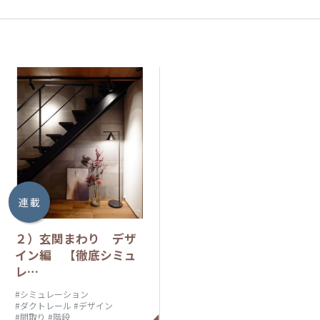
連 載
２）玄関まわり デザ
イン編 【徹底シミュ
レ…
#シミュレーション
#ダクトレール
#デザイン
#間取り
#階段