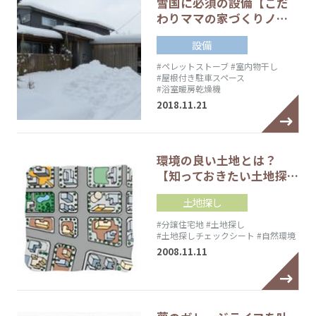
雪国に必須の設備【こだ
わりママの家づくりノ…
設備
#ペレットストーブ
#室内物干し
#屋根付き駐車スペース
#浴室暖房乾燥機
2018.11.21
環境の良い土地とは？
【知っておきたい土地探…
土地探し
#分譲住宅地
#土地探し
#土地探しチェックシート
#自然環境
2008.11.11