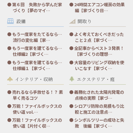
第６回 失敗から学んだ家
24時間エアコン暖房の効果
づくり【夢のマイ…
編【家づくり日…
設備
間取り
もう一度家をたてるなら…
よく考えておくべきだった
流行の変化編【家…
こと２点【家づく…
もう一度家を建てるなら…
全記事からベスト３発表！
仕様編2【家づく…
【家づくりの理想…
もう一度家を建てるなら…
大容量のリビング収納を使
仕様編１【家づく…
いこなす【家づく…
インテリア・収納
エクステリア・庭
売れるなら手放せる！？ 素
義務化された太陽光発電の
早く売るコツ
点検の実際【家づ…
万能！ファイルボックスの
シロアリ防除の見積もり比
使い道 vol.…
較と施工の注意点…
万能！ファイルボックスの
シンボルツリーの成功と失
使い道【片付く収…
敗 後編【家づく…