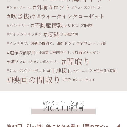
外構
ロフト
ショールーム
シューズクローク
吹き抜け
ウォークインクローゼット
不動産情報
パントリー
リビング収納
収納
アイランドキッチン
分離発注
住宅ローン
インテリア、映画の間取り、海外ドラマ
庭
造作収納家具
室内物干し
対面式キッチン
小屋裏
間取り
玄関アプローチ
シンボルツリー
土地探し
シューズクローゼット
ゾーニング
間仕切り収納
映画の間取り
DIY
クローゼット
#シミュレーション
PICK UP記事
第42回 引っ越し後にかかる費用【夢のマイ…