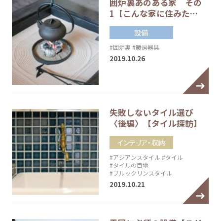
囲炉裏あのある家 その
1【こんな家に住みた…
設備
#囲炉裏
#暖房器具
2019.10.26
失敗しないタイル選び
〈後編〉【タイル探訪】
インテリア・収納
#アジアンスタイル
#タイル
#タイルの目地
#ブルックリンスタイル
2019.10.21