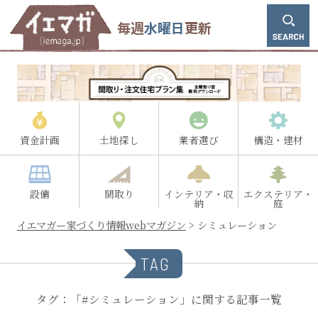
毎週
水曜日
更新
資金計画
土地探し
業者選び
構造・建材
設備
間取り
インテリア・収
エクステリア・
納
庭
イエマガー家づくり情報webマガジン
>
シミュレーション
TAG
タグ：「#シミュレーション」に関する記事一覧