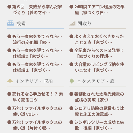
第６回 失敗から学んだ家
24時間エアコン暖房の効果
づくり【夢のマイ…
編【家づくり日…
設備
間取り
もう一度家をたてるなら…
よく考えておくべきだった
流行の変化編【家…
こと２点【家づく…
もう一度家を建てるなら…
全記事からベスト３発表！
仕様編2【家づく…
【家づくりの理想…
もう一度家を建てるなら…
大容量のリビング収納を使
仕様編１【家づく…
いこなす【家づく…
インテリア・収納
エクステリア・庭
売れるなら手放せる！？ 素
義務化された太陽光発電の
早く売るコツ
点検の実際【家づ…
万能！ファイルボックスの
シロアリ防除の見積もり比
使い道 vol.…
較と施工の注意点…
万能！ファイルボックスの
シンボルツリーの成功と失
使い道【片付く収…
敗 後編【家づく…