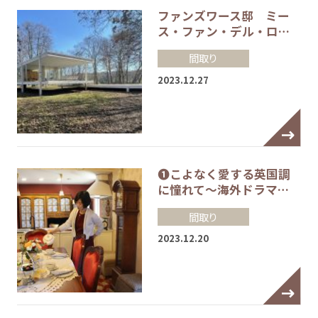
ファンズワース邸 ミー
ス・ファン・デル・ロ…
間取り
2023.12.27
❶こよなく愛する英国調
に憧れて～海外ドラマ…
間取り
2023.12.20