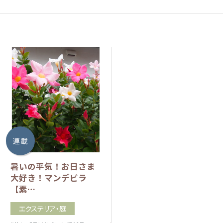
連 載
暑いの平気！お日さま
大好き！マンデビラ
【素…
エクステリア・庭