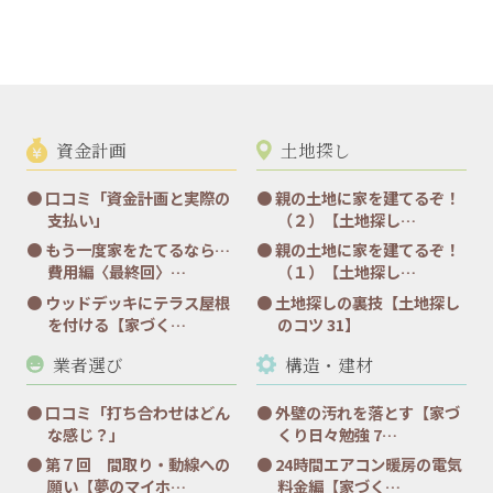
資金計画
土地探し
口コミ「資金計画と実際の
親の土地に家を建てるぞ！
支払い」
（２）【土地探し…
もう一度家をたてるなら…
親の土地に家を建てるぞ！
費用編〈最終回〉…
（１）【土地探し…
ウッドデッキにテラス屋根
土地探しの裏技【土地探し
を付ける【家づく…
のコツ 31】
業者選び
構造・建材
口コミ「打ち合わせはどん
外壁の汚れを落とす【家づ
な感じ？」
くり日々勉強 7…
第７回 間取り・動線への
24時間エアコン暖房の電気
願い【夢のマイホ…
料金編【家づく…