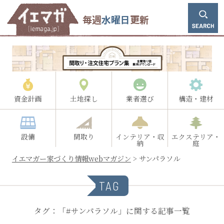
毎週
水曜日
更新
資金計画
土地探し
業者選び
構造・建材
設備
間取り
インテリア・収
エクステリア・
納
庭
イエマガー家づくり情報webマガジン
>
サンパラソル
TAG
タグ：「#サンパラソル」に関する記事一覧