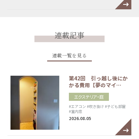
連載記事
連載一覧を見る
第42回 引っ越し後にか
かる費用【夢のマイ…
エクステリア・庭
#エアコン
#吹き抜け
#子ども部屋
#室内窓
2026.08.05