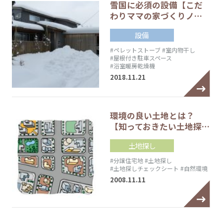
雪国に必須の設備【こだ
わりママの家づくりノ…
設備
#ペレットストーブ
#室内物干し
#屋根付き駐車スペース
#浴室暖房乾燥機
2018.11.21
環境の良い土地とは？
【知っておきたい土地探…
土地探し
#分譲住宅地
#土地探し
#土地探しチェックシート
#自然環境
2008.11.11