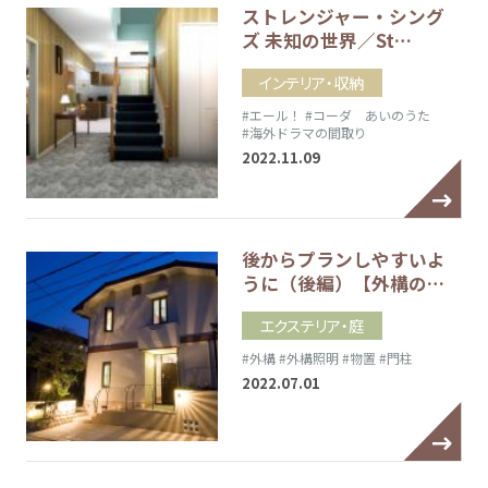
ストレンジャー・シング
ズ 未知の世界／St…
インテリア・収納
#エール！
#コーダ あいのうた
#海外ドラマの間取り
2022.11.09
後からプランしやすいよ
うに（後編）【外構の…
エクステリア・庭
#外構
#外構照明
#物置
#門柱
2022.07.01