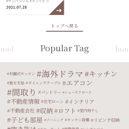
#サンパラソル
#マンでビラ
2021.07.28
トップへ戻る
Popular Tag
海外ドラマ
キッチン
対面式キッチン
エアコン
施主支給
ダイニングテーブル
間取り
パントリー
シューズクローク
不動産情報
インテリア
住宅ローン
収納
ロフト
不動産会社
室内物干し
子ども部屋
リビング収納
キッチン設備
ゾーニング
吹き抜け
地盤改良
クローゼット
シンボルツリー