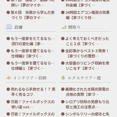
願い【夢のマイホ…
料金編【家づく…
第６回 失敗から学んだ家
24時間エアコン暖房の効果
づくり【夢のマイ…
編【家づくり日…
設備
間取り
もう一度家をたてるなら…
よく考えておくべきだった
流行の変化編【家…
こと２点【家づく…
もう一度家を建てるなら…
全記事からベスト３発表！
仕様編2【家づく…
【家づくりの理想…
もう一度家を建てるなら…
大容量のリビング収納を使
仕様編１【家づく…
いこなす【家づく…
インテリア・収納
エクステリア・庭
売れるなら手放せる！？ 素
義務化された太陽光発電の
早く売るコツ
点検の実際【家づ…
万能！ファイルボックスの
シロアリ防除の見積もり比
使い道 vol.…
較と施工の注意点…
万能！ファイルボックスの
シンボルツリーの成功と失