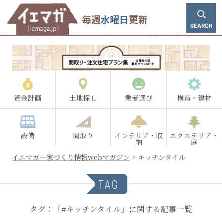
毎週
水曜日
更新
資金計画
土地探し
業者選び
構造・建材
設備
間取り
インテリア・収
エクステリア・
納
庭
イエマガー家づくり情報webマガジン
>
キッチンタイル
TAG
タグ：「#キッチンタイル」に関する記事一覧