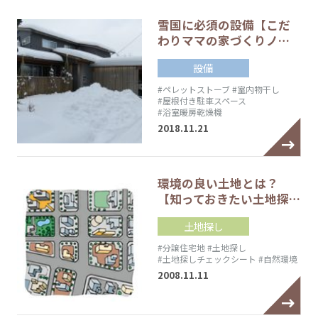
雪国に必須の設備【こだ
わりママの家づくりノ…
設備
#ペレットストーブ
#室内物干し
#屋根付き駐車スペース
#浴室暖房乾燥機
2018.11.21
環境の良い土地とは？
【知っておきたい土地探…
土地探し
#分譲住宅地
#土地探し
#土地探しチェックシート
#自然環境
2008.11.11