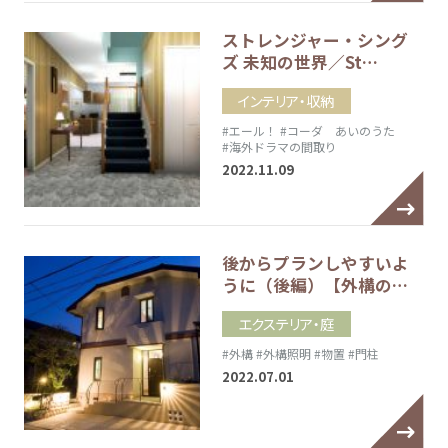
ストレンジャー・シング
ズ 未知の世界／St…
インテリア・収納
#エール！
#コーダ あいのうた
#海外ドラマの間取り
2022.11.09
後からプランしやすいよ
うに（後編）【外構の…
エクステリア・庭
#外構
#外構照明
#物置
#門柱
2022.07.01