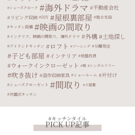
海外ドラマ
不動産会社
シューズクローク
屋根裏部屋
リビング収納
DIY
施主支給
映画の間取り
キッチン設備
外構
土地探し
インテリア、映画の間取り、海外ドラマ
ロフト
アイランドキッチン
分離発注
ゾーニング
子ども部屋
インテリア
地盤改良
ウォークインクローゼット
庭
シンボルツリー
吹き抜け
片付け
造作収納家具
ショールーム
間取り
シューズクローゼット
小屋裏
対面式キッチン
#キッチンタイル
PICK UP記事