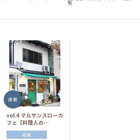
覧
連 載
vol.4 マルサンスローカ
フェ【料理人の…
設備