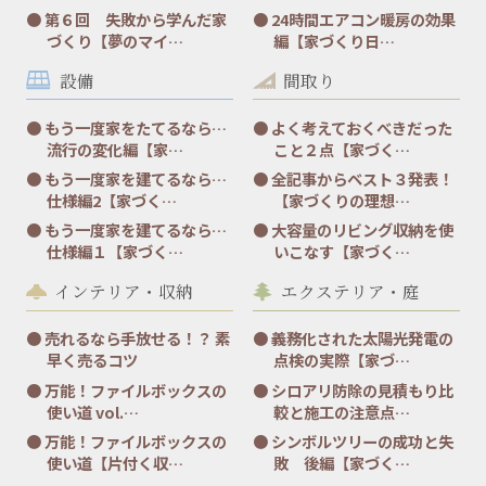
第６回 失敗から学んだ家
24時間エアコン暖房の効果
づくり【夢のマイ…
編【家づくり日…
設備
間取り
もう一度家をたてるなら…
よく考えておくべきだった
流行の変化編【家…
こと２点【家づく…
もう一度家を建てるなら…
全記事からベスト３発表！
仕様編2【家づく…
【家づくりの理想…
もう一度家を建てるなら…
大容量のリビング収納を使
仕様編１【家づく…
いこなす【家づく…
インテリア・収納
エクステリア・庭
売れるなら手放せる！？ 素
義務化された太陽光発電の
早く売るコツ
点検の実際【家づ…
万能！ファイルボックスの
シロアリ防除の見積もり比
使い道 vol.…
較と施工の注意点…
万能！ファイルボックスの
シンボルツリーの成功と失
使い道【片付く収…
敗 後編【家づく…