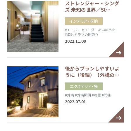
ストレンジャー・シング
ズ 未知の世界／St…
インテリア・収納
#エール！
#コーダ あいのうた
#海外ドラマの間取り
2022.11.09
後からプランしやすいよ
うに（後編）【外構の…
エクステリア・庭
#外構
#外構照明
#物置
#門柱
2022.07.01