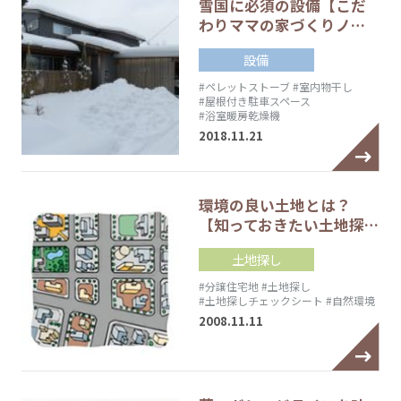
雪国に必須の設備【こだ
わりママの家づくりノ…
設備
#ペレットストーブ
#室内物干し
#屋根付き駐車スペース
#浴室暖房乾燥機
2018.11.21
環境の良い土地とは？
【知っておきたい土地探…
土地探し
#分譲住宅地
#土地探し
#土地探しチェックシート
#自然環境
2008.11.11