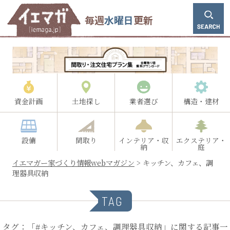
毎週
水曜日
更新
資金計画
土地探し
業者選び
構造・建材
設備
間取り
インテリア・収
エクステリア・
納
庭
イエマガー家づくり情報webマガジン
>
キッチン、カフェ、調
理器具収納
TAG
タグ：「#キッチン、カフェ、調理器具収納」に関する記事一