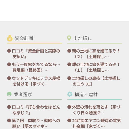
資金計画
土地探し
口コミ「資金計画と実際の
親の土地に家を建てるぞ！
支払い」
（２）【土地探し…
もう一度家をたてるなら…
親の土地に家を建てるぞ！
費用編〈最終回〉…
（１）【土地探し…
ウッドデッキにテラス屋根
土地探しの裏技【土地探し
を付ける【家づく…
のコツ 31】
業者選び
構造・建材
口コミ「打ち合わせはどん
外壁の汚れを落とす【家づ
な感じ？」
くり日々勉強 7…
第７回 間取り・動線への
24時間エアコン暖房の電気
願い【夢のマイホ…
料金編【家づく…