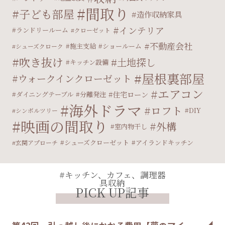
間取り
子ども部屋
造作収納家具
インテリア
ランドリールーム
クローゼット
不動産会社
施主支給
ショールーム
シューズクローク
吹き抜け
土地探し
キッチン設備
屋根裏部屋
ウォークインクローゼット
エアコン
住宅ローン
ダイニングテーブル
分離発注
海外ドラマ
ロフト
DIY
シンボルツリー
映画の間取り
外構
室内物干し
シューズクローゼット
アイランドキッチン
玄関アプローチ
#キッチン、カフェ、調理器
具収納
PICK UP記事