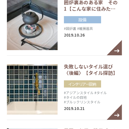
囲炉裏あのある家 その
1【こんな家に住みた…
設備
#囲炉裏
#暖房器具
2019.10.26
失敗しないタイル選び
〈後編〉【タイル探訪】
インテリア・収納
#アジアンスタイル
#タイル
#タイルの目地
#ブルックリンスタイル
2019.10.21