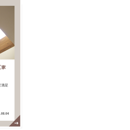
【家
変満足
.08.04