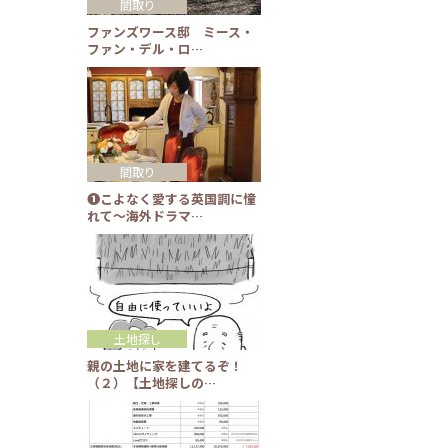
間取り
ファンズワース邸 ミース・
ファン・デル・ロ…
間取り
❶こよなく愛する英国調に憧
れて～海外ドラマ…
土地探し
親の土地に家を建てるぞ！
（２）【土地探しの…