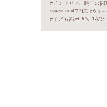
インテリア、映画の間
室内窓
ウォー
地盤改良
庭
子ども部屋
吹き抜け