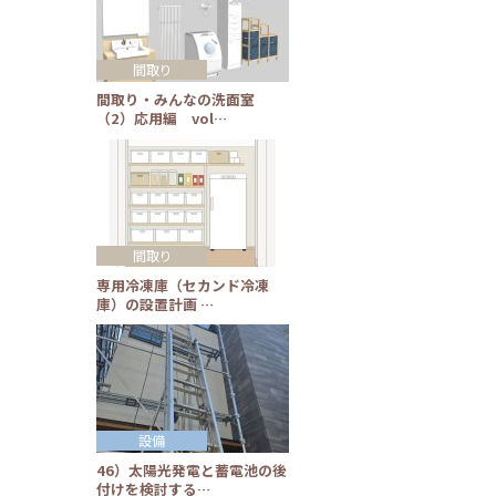
間取り
間取り・みんなの洗面室
（2）応用編 vol…
間取り
専用冷凍庫（セカンド冷凍
庫）の設置計画 …
設備
46）太陽光発電と蓄電池の後
付けを検討する…