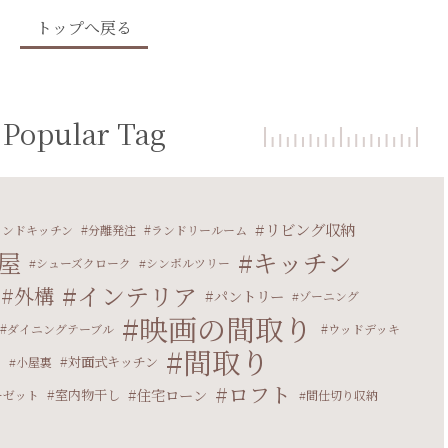
トップへ戻る
Popular Tag
リビング収納
ランドキッチン
分離発注
ランドリールーム
屋
キッチン
シューズクローク
シンボルツリー
インテリア
外構
パントリー
ゾーニング
映画の間取り
ダイニングテーブル
ウッドデッキ
間取り
マ
対面式キッチン
小屋裏
ロフト
住宅ローン
室内物干し
ーゼット
間仕切り収納