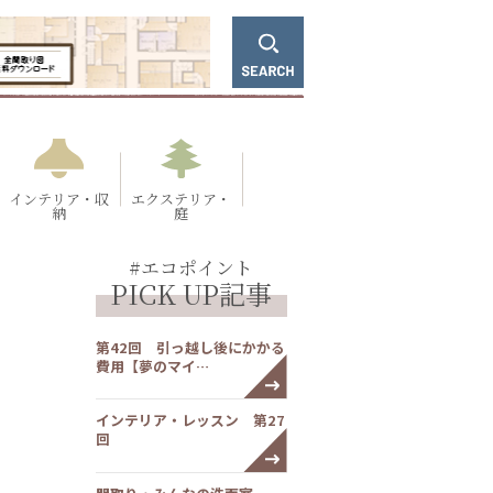
インテリア・収
エクステリア・
納
庭
#エコポイント
PICK UP記事
第42回 引っ越し後にかかる
費用【夢のマイ…
インテリア・レッスン 第27
回