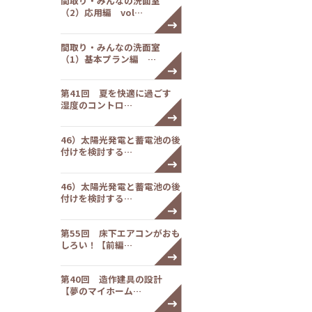
間取り・みんなの洗面室
（2）応用編 vol…
間取り・みんなの洗面室
（1）基本プラン編 …
第41回 夏を快適に過ごす
湿度のコントロ…
46）太陽光発電と蓄電池の後
付けを検討する…
46）太陽光発電と蓄電池の後
付けを検討する…
第55回 床下エアコンがおも
しろい！【前編…
第40回 造作建具の設計
【夢のマイホーム…