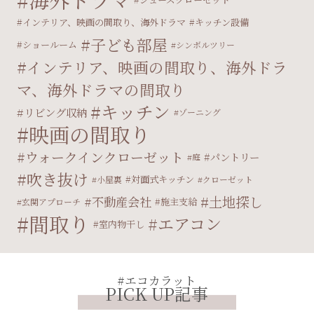
インテリア、映画の間取り、海外ドラマ
キッチン設備
子ども部屋
ショールーム
シンボルツリー
インテリア、映画の間取り、海外ドラ
マ、海外ドラマの間取り
キッチン
リビング収納
ゾーニング
映画の間取り
ウォークインクローゼット
パントリー
庭
吹き抜け
対面式キッチン
小屋裏
クローゼット
土地探し
不動産会社
施主支給
玄関アプローチ
間取り
エアコン
室内物干し
#エコカラット
PICK UP記事