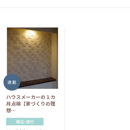
連 載
ハウスメーカーの１カ
月点検【家づくりの理
想…
構造・建材