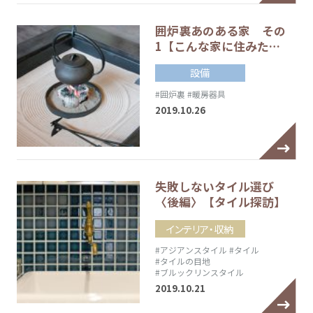
囲炉裏あのある家 その
1【こんな家に住みた…
設備
#囲炉裏
#暖房器具
2019.10.26
失敗しないタイル選び
〈後編〉【タイル探訪】
インテリア・収納
#アジアンスタイル
#タイル
#タイルの目地
#ブルックリンスタイル
2019.10.21