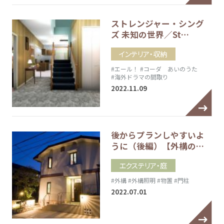
ストレンジャー・シング
ズ 未知の世界／St…
インテリア・収納
#エール！
#コーダ あいのうた
#海外ドラマの間取り
2022.11.09
後からプランしやすいよ
うに（後編）【外構の…
エクステリア・庭
#外構
#外構照明
#物置
#門柱
2022.07.01