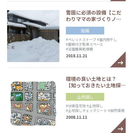
雪国に必須の設備【こだ
わりママの家づくりノ…
設備
#ペレットストーブ
#室内物干し
#屋根付き駐車スペース
#浴室暖房乾燥機
2018.11.21
環境の良い土地とは？
【知っておきたい土地探…
土地探し
#分譲住宅地
#土地探し
#土地探しチェックシート
#自然環境
2008.11.11