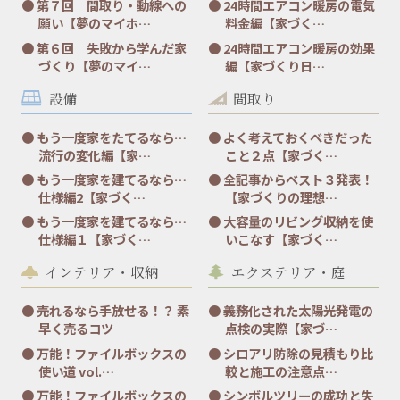
第７回 間取り・動線への
24時間エアコン暖房の電気
願い【夢のマイホ…
料金編【家づく…
第６回 失敗から学んだ家
24時間エアコン暖房の効果
づくり【夢のマイ…
編【家づくり日…
設備
間取り
もう一度家をたてるなら…
よく考えておくべきだった
流行の変化編【家…
こと２点【家づく…
もう一度家を建てるなら…
全記事からベスト３発表！
仕様編2【家づく…
【家づくりの理想…
もう一度家を建てるなら…
大容量のリビング収納を使
仕様編１【家づく…
いこなす【家づく…
インテリア・収納
エクステリア・庭
売れるなら手放せる！？ 素
義務化された太陽光発電の
早く売るコツ
点検の実際【家づ…
万能！ファイルボックスの
シロアリ防除の見積もり比
使い道 vol.…
較と施工の注意点…
万能！ファイルボックスの
シンボルツリーの成功と失