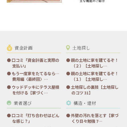
資金計画
土地探し
口コミ「資金計画と実際の
親の土地に家を建てるぞ！
支払い」
（２）【土地探し…
もう一度家をたてるなら…
親の土地に家を建てるぞ！
費用編〈最終回〉…
（１）【土地探し…
ウッドデッキにテラス屋根
土地探しの裏技【土地探し
を付ける【家づく…
のコツ 31】
業者選び
構造・建材
口コミ「打ち合わせはどん
外壁の汚れを落とす【家づ
な感じ？」
くり日々勉強 7…