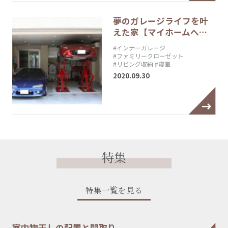
夢のガレージライフを叶
えた家【マイホームへ…
#インナーガレージ
#ファミリークローゼット
#リビング収納
#寝室
2020.09.30
特集
特集一覧を見る
室内物干しの配置と間取り