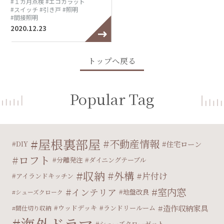
#１カ月点検
#エコカラット
#スイッチ
#引き戸
#照明
#間接照明
2020.12.23
トップへ戻る
Popular Tag
屋根裏部屋
不動産情報
住宅ローン
DIY
ロフト
分離発注
ダイニングテーブル
収納
外構
片付け
アイランドキッチン
室内窓
インテリア
地盤改良
シューズクローク
造作収納家具
ウッドデッキ
ランドリールーム
間仕切り収納
海外ドラマ
シューズクローゼット