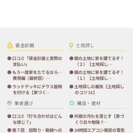
資金計画
土地探し
口コミ「資金計画と実際の
親の土地に家を建てるぞ！
支払い」
（２）【土地探し…
もう一度家をたてるなら…
親の土地に家を建てるぞ！
費用編〈最終回〉…
（１）【土地探し…
ウッドデッキにテラス屋根
土地探しの裏技【土地探し
を付ける【家づく…
のコツ 31】
業者選び
構造・建材
口コミ「打ち合わせはどん
外壁の汚れを落とす【家づ
な感じ？」
くり日々勉強 7…
第７回 間取り・動線への
24時間エアコン暖房の電気