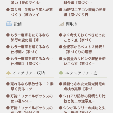
願い【夢のマイホ…
料金編【家づく…
第６回 失敗から学んだ家
24時間エアコン暖房の効果
づくり【夢のマイ…
編【家づくり日…
設備
間取り
もう一度家をたてるなら…
よく考えておくべきだった
流行の変化編【家…
こと２点【家づく…
もう一度家を建てるなら…
全記事からベスト３発表！
仕様編2【家づく…
【家づくりの理想…
もう一度家を建てるなら…
大容量のリビング収納を使
仕様編１【家づく…
いこなす【家づく…
インテリア・収納
エクステリア・庭
売れるなら手放せる！？ 素
義務化された太陽光発電の
早く売るコツ
点検の実際【家づ…
万能！ファイルボックスの
シロアリ防除の見積もり比
使い道 vol.…
較と施工の注意点…
万能！ファイルボックスの
シンボルツリーの成功と失
使い道【片付く収…
敗 後編【家づく…