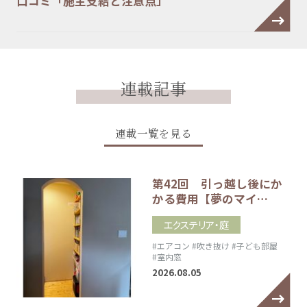
口コミ「施主支給と注意点」
連載記事
連載一覧を見る
第42回 引っ越し後にか
かる費用【夢のマイ…
エクステリア・庭
#エアコン
#吹き抜け
#子ども部屋
#室内窓
2026.08.05