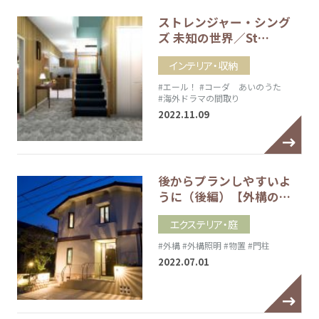
ストレンジャー・シング
ズ 未知の世界／St…
インテリア・収納
#エール！
#コーダ あいのうた
#海外ドラマの間取り
2022.11.09
後からプランしやすいよ
うに（後編）【外構の…
エクステリア・庭
#外構
#外構照明
#物置
#門柱
2022.07.01