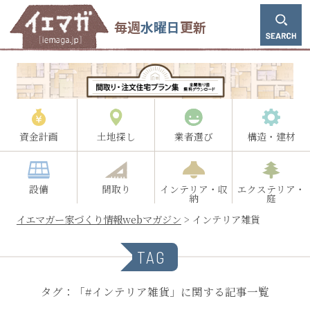
毎週
水曜日
更新
資金計画
土地探し
業者選び
構造・建材
設備
間取り
インテリア・収
エクステリア・
納
庭
イエマガー家づくり情報webマガジン
>
インテリア雑貨
TAG
タグ：「#インテリア雑貨」に関する記事一覧