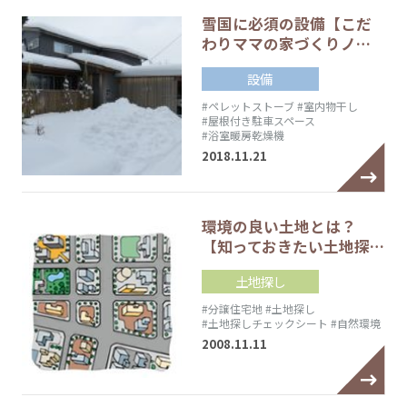
雪国に必須の設備【こだ
わりママの家づくりノ…
設備
#ペレットストーブ
#室内物干し
#屋根付き駐車スペース
#浴室暖房乾燥機
2018.11.21
環境の良い土地とは？
【知っておきたい土地探…
土地探し
#分譲住宅地
#土地探し
#土地探しチェックシート
#自然環境
2008.11.11