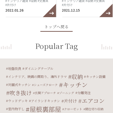
#インテリア雑貨
#収納
#文房具
#インテリア雑貨
#収納
#文房具
#片付け
#片付け
2022.01.26
2021.12.15
トップへ戻る
Popular Tag
地盤改良
ダイニングテーブル
収納
インテリア、映画の間取り、海外ドラマ
キッチン設備
キッチン
対面式キッチン
シューズクローク
吹き抜け
分離発注
玄関アプローチ
ゾーニング
エアコン
片付け
ウッドデッキ
アイランドキッチン
屋根裏部屋
室内物干し
クローゼット
間仕切り収納