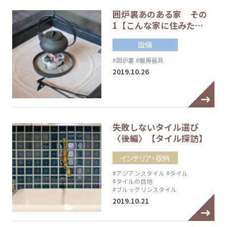
囲炉裏あのある家 その
1【こんな家に住みた…
設備
#囲炉裏
#暖房器具
2019.10.26
失敗しないタイル選び
〈後編〉【タイル探訪】
インテリア・収納
#アジアンスタイル
#タイル
#タイルの目地
#ブルックリンスタイル
2019.10.21