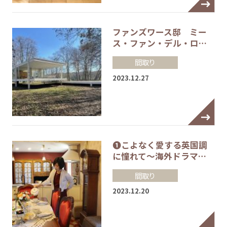
ファンズワース邸 ミー
ス・ファン・デル・ロ…
間取り
2023.12.27
❶こよなく愛する英国調
に憧れて～海外ドラマ…
間取り
2023.12.20