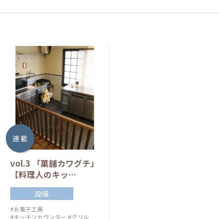
連 載
vol.3 「菓舗カワグチ」
【料理人のキッ…
設備
#お菓子工房
#キッチンカウンター
#グリル