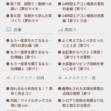
第７回 間取り・動線への
24時間エアコン暖房の電気
願い【夢のマイホ…
料金編【家づく…
第６回 失敗から学んだ家
24時間エアコン暖房の効果
づくり【夢のマイ…
編【家づくり日…
設備
間取り
もう一度家をたてるなら…
よく考えておくべきだった
流行の変化編【家…
こと２点【家づく…
もう一度家を建てるなら…
全記事からベスト３発表！
仕様編2【家づく…
【家づくりの理想…
もう一度家を建てるなら…
大容量のリビング収納を使
仕様編１【家づく…
いこなす【家づく…
インテリア・収納
エクステリア・庭
売れるなら手放せる！？ 素
義務化された太陽光発電の
早く売るコツ
点検の実際【家づ…
万能！ファイルボックスの
シロアリ防除の見積もり比
使い道 vol.…
較と施工の注意点…