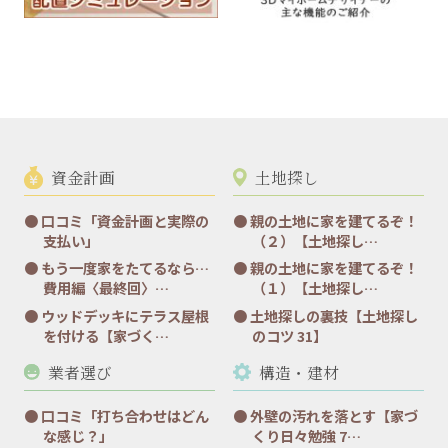
資金計画
土地探し
口コミ「資金計画と実際の
親の土地に家を建てるぞ！
支払い」
（２）【土地探し…
もう一度家をたてるなら…
親の土地に家を建てるぞ！
費用編〈最終回〉…
（１）【土地探し…
ウッドデッキにテラス屋根
土地探しの裏技【土地探し
を付ける【家づく…
のコツ 31】
業者選び
構造・建材
口コミ「打ち合わせはどん
外壁の汚れを落とす【家づ
な感じ？」
くり日々勉強 7…