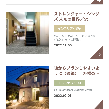
ストレンジャー・シング
ズ 未知の世界／St…
インテリア・収納
#エール！
#コーダ あいのうた
#海外ドラマの間取り
2022.11.09
後からプランしやすいよ
うに（後編）【外構の…
エクステリア・庭
#外構
#外構照明
#物置
#門柱
2022.07.01