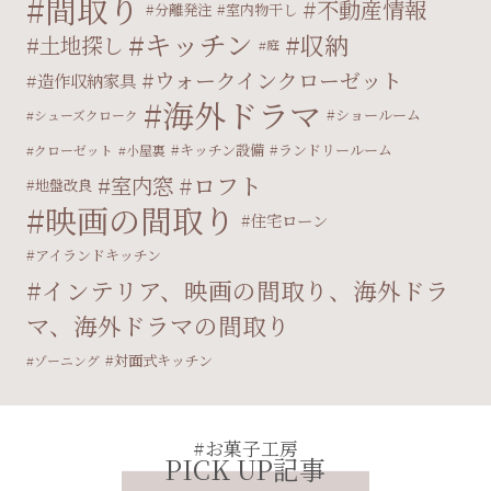
間取り
不動産情報
分離発注
室内物干し
キッチン
収納
土地探し
庭
ウォークインクローゼット
造作収納家具
海外ドラマ
ショールーム
シューズクローク
キッチン設備
ランドリールーム
クローゼット
小屋裏
ロフト
室内窓
地盤改良
映画の間取り
住宅ローン
アイランドキッチン
インテリア、映画の間取り、海外ドラ
マ、海外ドラマの間取り
対面式キッチン
ゾーニング
#お菓子工房
PICK UP記事