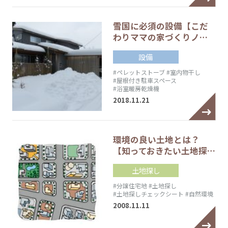
雪国に必須の設備【こだ
わりママの家づくりノ…
設備
#ペレットストーブ
#室内物干し
#屋根付き駐車スペース
#浴室暖房乾燥機
2018.11.21
環境の良い土地とは？
【知っておきたい土地探…
土地探し
#分譲住宅地
#土地探し
#土地探しチェックシート
#自然環境
2008.11.11