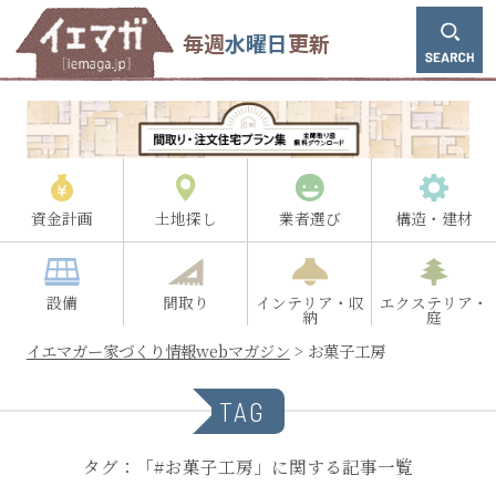
毎週
水曜日
更新
資金計画
土地探し
業者選び
構造・建材
設備
間取り
インテリア・収
エクステリア・
納
庭
イエマガー家づくり情報webマガジン
>
お菓子工房
TAG
タグ：「#お菓子工房」に関する記事一覧