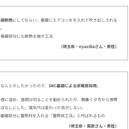
基礎断熱
にしてもらい、基礎にエアコンをを入れて吹き出しされる
た。
の基礎部分にも断熱を施す工法
（埼玉県・nyazillaさん・男性）
をなんとかしたかったので、
SRC基礎による床暖房採用
。
い夜に温め、昼間は切ることを勧められたが、朝暑く夕方から夜寒
っぱなしにした。電気代は変わった気がしない。
の基礎部分に蓄熱材を入れる「蓄熱床工法」と呼ばれるもの
（埼玉県・風夜さん・男性）