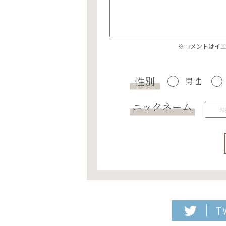
※コメントはイ
性別
男性
ニックネーム
T