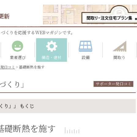
更新
づくりを応援するWEBマガジンです。
業者選び
構造・建材
設備
間取り
ー発口コミ
>
基礎断熱を施す
づくり」
サポーター発口コミ
くり」」 もくじ
基礎断熱を施す