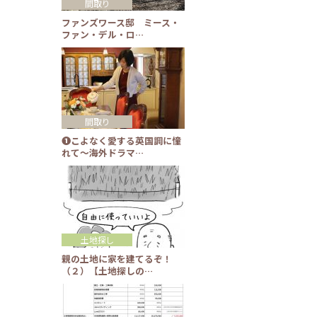
間取り
ファンズワース邸 ミース・
ファン・デル・ロ…
間取り
❶こよなく愛する英国調に憧
れて～海外ドラマ…
土地探し
親の土地に家を建てるぞ！
（２）【土地探しの…