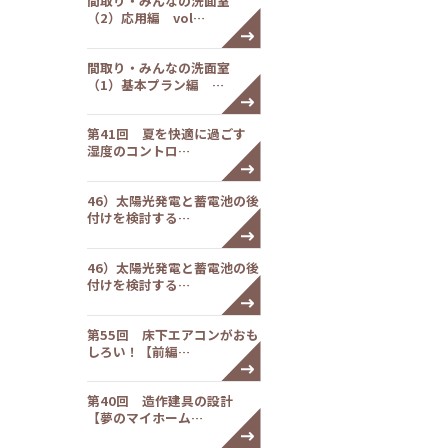
間取り・みんなの洗面室
（2）応用編 vol…
間取り・みんなの洗面室
（1）基本プラン編 …
第41回 夏を快適に過ごす
湿度のコントロ…
46）太陽光発電と蓄電池の後
付けを検討する…
46）太陽光発電と蓄電池の後
付けを検討する…
第55回 床下エアコンがおも
しろい！【前編…
第40回 造作建具の設計
【夢のマイホーム…