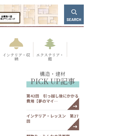
インテリア・収
エクステリア・
納
庭
構造・建材
PICK UP記事
第42回 引っ越し後にかかる
費用【夢のマイ…
インテリア・レッスン 第27
回