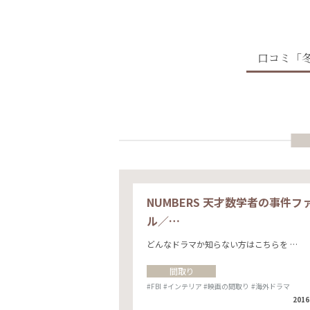
口コミ「
NUMBERS 天才数学者の事件フ
ル／…
どんなドラマか知らない方はこちらを …
間取り
#FBI
#インテリア
#映画の間取り
#海外ドラマ
2016