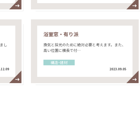
浴室窓・有り派
まし
換気と採光のために絶対必要と考えます。また、
高い位置に横長で付…
構造・建材
.12.09
2023.09.05