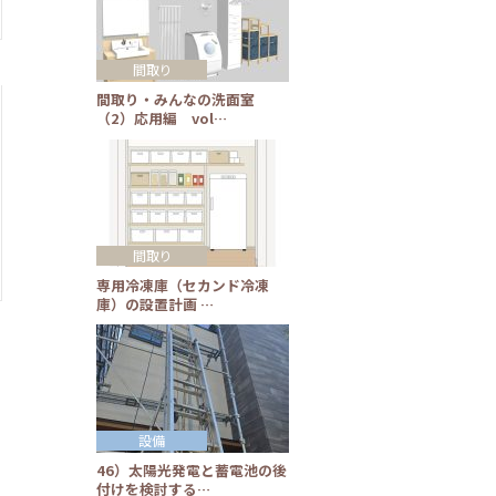
間取り
間取り・みんなの洗面室
（2）応用編 vol…
間取り
専用冷凍庫（セカンド冷凍
庫）の設置計画 …
設備
46）太陽光発電と蓄電池の後
付けを検討する…