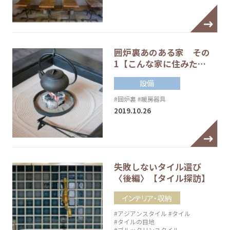
囲炉裏あのある家 その
1【こんな家に住みた…
設備
#囲炉裏
#暖房器具
2019.10.26
失敗しないタイル選び
〈後編〉【タイル探訪】
インテリア・収納
#アジアンスタイル
#タイル
#タイルの目地
#ブルックリンスタイル