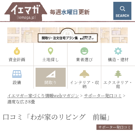
毎週
水曜日
更新
資金計画
土地探し
業者選び
構造・建材
設備
間取り
インテリア・収
エクステリア・
納
庭
イエマガー家づくり情報webマガジン
>
サポーター発口コミ
>
適度な広さ8畳
口コミ「わが家のリビング 前編」
サポーター発口コミ