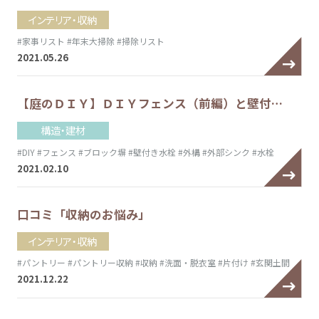
インテリア・収納
#家事リスト
#年末大掃除
#掃除リスト
2021.05.26
【庭のＤＩＹ】ＤＩＹフェンス（前編）と壁付…
構造・建材
#DIY
#フェンス
#ブロック塀
#壁付き水栓
#外構
#外部シンク
#水栓
2021.02.10
口コミ「収納のお悩み」
インテリア・収納
#パントリー
#パントリー収納
#収納
#洗面・脱衣室
#片付け
#玄関土間
2021.12.22