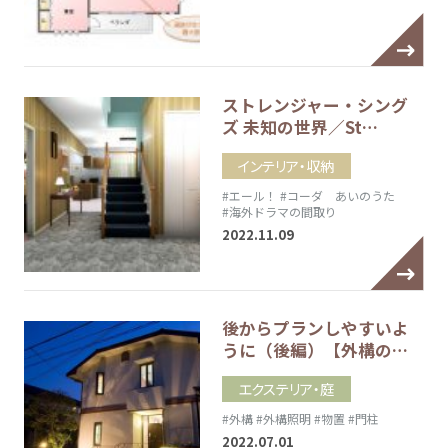
ストレンジャー・シング
ズ 未知の世界／St…
インテリア・収納
#エール！
#コーダ あいのうた
#海外ドラマの間取り
2022.11.09
後からプランしやすいよ
うに（後編）【外構の…
エクステリア・庭
#外構
#外構照明
#物置
#門柱
2022.07.01