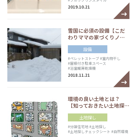
2019.10.21
雪国に必須の設備【こだ
わりママの家づくりノ…
設備
#ペレットストーブ
#室内物干し
#屋根付き駐車スペース
#浴室暖房乾燥機
2018.11.21
環境の良い土地とは？
【知っておきたい土地探…
土地探し
#分譲住宅地
#土地探し
#土地探しチェックシート
#自然環境