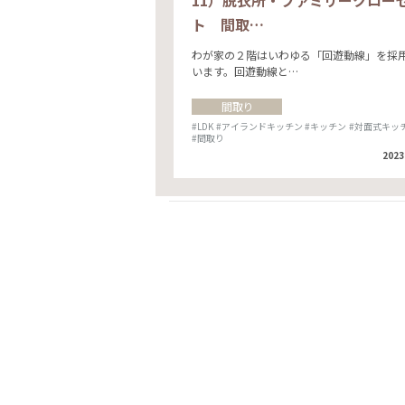
11）脱衣所・ファミリークロー
ト 間取…
わが家の２階はいわゆる「回遊動線」を採
います。回遊動線と…
間取り
#LDK
#アイランドキッチン
#キッチン
#対面式キッ
#間取り
2023