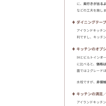
に、
奥行きが出る
などの工夫を施し
♦ ダイニングテー
アイランドキッチ
利ですし、キッチ
♦ キッチンのオプ
IHとビルトインオ
に比べると、
価格
面では２グレード
水栓ですが、
非接
♦ キッチンの満足
アイランドキッチ