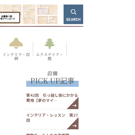
インテリア・収
エクステリア・
納
庭
設備
PICK UP記事
第42回 引っ越し後にかかる
費用【夢のマイ…
インテリア・レッスン 第27
回