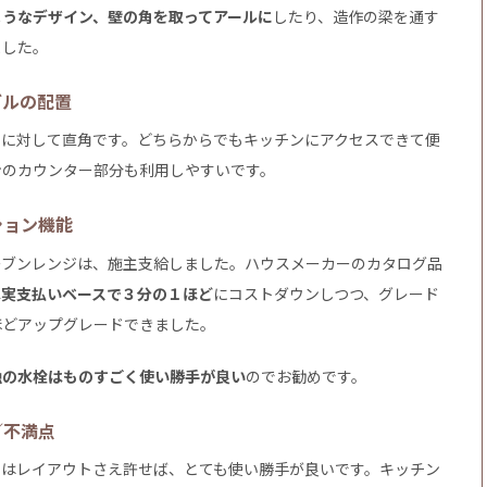
ようなデザイン、壁の角を取ってアールに
したり、造作の梁を通す
ました。
ブルの配置
ンに対して直角です。どちらからでもキッチンにアクセスできて便
ンのカウンター部分も利用しやすいです。
ション機能
ーブンレンジは、施主支給しました。ハウスメーカーのカタログ品
は実支払いベースで３分の１ほど
にコストダウンしつつ、グレード
ほどアップグレードできました。
触の水栓はものすごく使い勝手が良い
のでお勧めです。
／不満点
ンはレイアウトさえ許せば、とても使い勝手が良いです。キッチン