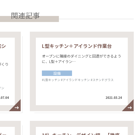
関連記事
底シ
L型キッチン＋アイランド作業台
オープンに隣接のダイニングと回遊ができるよう
に、L型＋アイラン…
づくり
設備
#L型キッチン
#アイランドキッチン
#ステンドグラス
チン
.07.04
2021.03.24