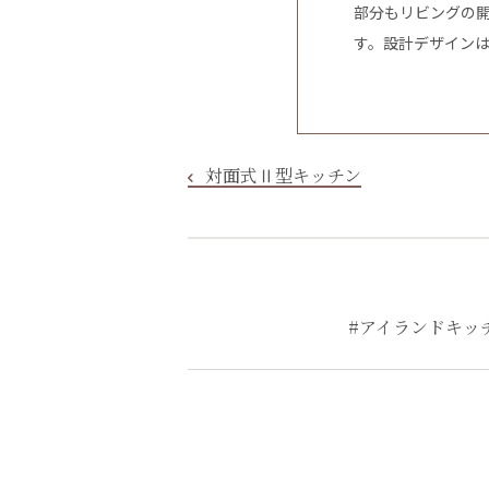
部分もリビングの
す。設計デザイン
対面式Ⅱ型キッチン
#アイランドキッ