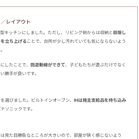
り／レイアウト
ド型キッチンにしました。ただし、リビング側からは収納と
目隠し
ーを立ち上げる
ことで、台所が少し汚れていても気にならないよう
た。
ンにしたことで、
回遊動線ができて
、子どもたちが遊ぶだけでなく
使い勝手が良いです。
ンを選びました。ビルトインオーブン、
IHは施主支給品を持ち込み
パナソニックです。
ンは見た目勝負なところが大きいので、部屋が狭く感じないよう