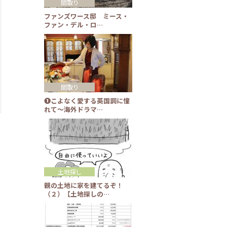
間取り
ファンズワース邸 ミース・
ファン・デル・ロ…
間取り
❶こよなく愛する英国調に憧
れて～海外ドラマ…
土地探し
親の土地に家を建てるぞ！
（２）【土地探しの…