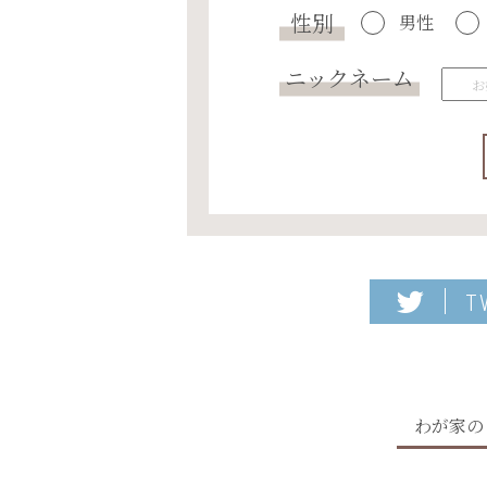
性別
男性
ニックネーム
T
わが家の