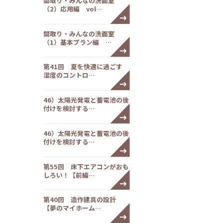
間取り・みんなの洗面室
（2）応用編 vol…
間取り・みんなの洗面室
（1）基本プラン編 …
第41回 夏を快適に過ごす
湿度のコントロ…
46）太陽光発電と蓄電池の後
付けを検討する…
46）太陽光発電と蓄電池の後
付けを検討する…
第55回 床下エアコンがおも
しろい！【前編…
第40回 造作建具の設計
【夢のマイホーム…