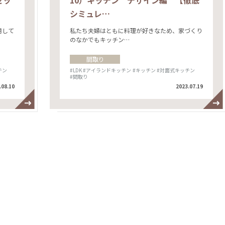
ゼッ
10）キッチン デザイン編 【徹底
シミュレ…
用して
私たち夫婦はともに料理が好きなため、家づくり
のなかでもキッチン…
間取り
チン
#LDK
#アイランドキッチン
#キッチン
#対面式キッチン
#間取り
.08.10
2023.07.19