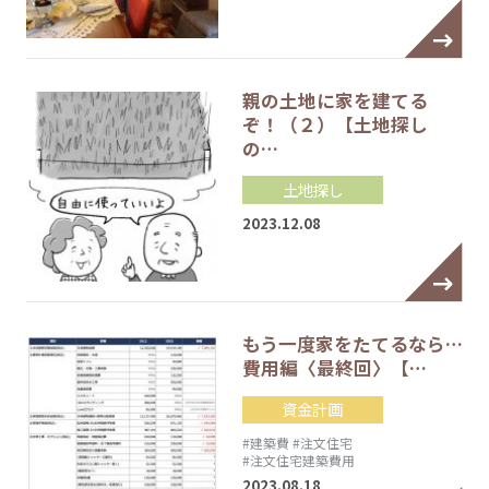
親の土地に家を建てる
ぞ！（２）【土地探し
の…
土地探し
2023.12.08
もう一度家をたてるなら…
費用編〈最終回〉【…
資金計画
#建築費
#注文住宅
#注文住宅建築費用
2023.08.18