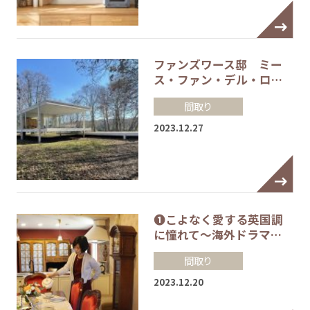
ファンズワース邸 ミー
ス・ファン・デル・ロ…
間取り
2023.12.27
❶こよなく愛する英国調
に憧れて～海外ドラマ…
間取り
2023.12.20