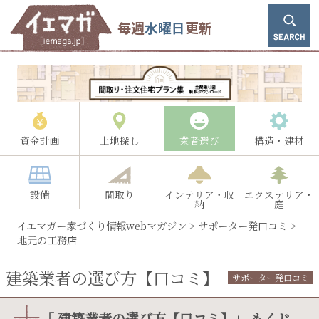
毎週
水曜日
更新
資金計画
土地探し
業者選び
構造・建材
設備
間取り
インテリア・収
エクステリア・
納
庭
イエマガー家づくり情報webマガジン
>
サポーター発口コミ
>
地元の工務店
建築業者の選び方【口コミ】
サポーター発口コミ
「 建築業者の選び方【口コミ】」 もくじ