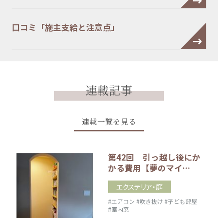
口コミ「施主支給と注意点」
連載記事
連載一覧を見る
第42回 引っ越し後にか
かる費用【夢のマイ…
エクステリア・庭
#エアコン
#吹き抜け
#子ども部屋
#室内窓