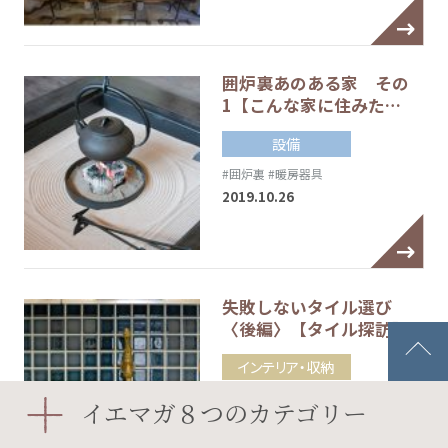
囲炉裏あのある家 その
1【こんな家に住みた…
設備
#囲炉裏
#暖房器具
2019.10.26
失敗しないタイル選び
〈後編〉【タイル探訪】
インテリア・収納
#アジアンスタイル
#タイル
イエマガ８つのカテゴリー
#タイルの目地
#ブルックリンスタイル