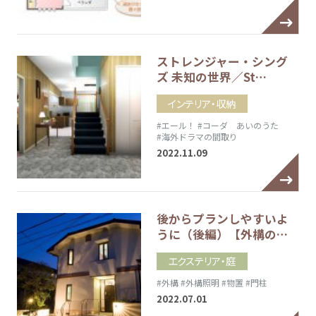
ストレンジャー・シング
ズ 未知の世界／St…
インテリア・収納
#エール！
#コーダ あいのうた
#海外ドラマの間取り
2022.11.09
後からプランしやすいよ
うに（後編）【外構の…
エクステリア・庭
#外構
#外構照明
#物置
#門柱
2022.07.01