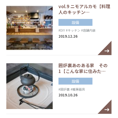
vol.9 ニモアルカモ【料理
人のキッチン…
設備
#DIY
#キッチン
#店舗内装
2019.12.26
囲炉裏あのある家 その
1【こんな家に住みた…
設備
#囲炉裏
#暖房器具
2019.10.26