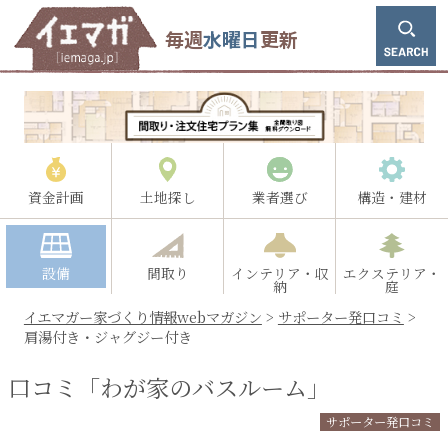
毎週
水曜日
更新
資金計画
土地探し
業者選び
構造・建材
設備
間取り
インテリア・収
エクステリア・
納
庭
イエマガー家づくり情報webマガジン
>
サポーター発口コミ
>
肩湯付き・ジャグジー付き
口コミ「わが家のバスルーム」
サポーター発口コミ