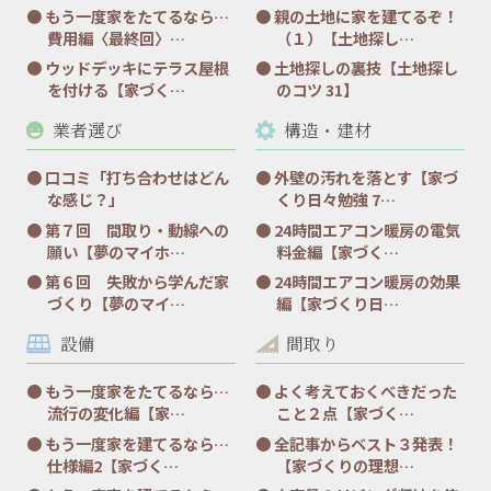
もう一度家をたてるなら…
親の土地に家を建てるぞ！
費用編〈最終回〉…
（１）【土地探し…
ウッドデッキにテラス屋根
土地探しの裏技【土地探し
を付ける【家づく…
のコツ 31】
業者選び
構造・建材
口コミ「打ち合わせはどん
外壁の汚れを落とす【家づ
な感じ？」
くり日々勉強 7…
第７回 間取り・動線への
24時間エアコン暖房の電気
願い【夢のマイホ…
料金編【家づく…
第６回 失敗から学んだ家
24時間エアコン暖房の効果
づくり【夢のマイ…
編【家づくり日…
設備
間取り
もう一度家をたてるなら…
よく考えておくべきだった
流行の変化編【家…
こと２点【家づく…
もう一度家を建てるなら…
全記事からベスト３発表！
仕様編2【家づく…
【家づくりの理想…