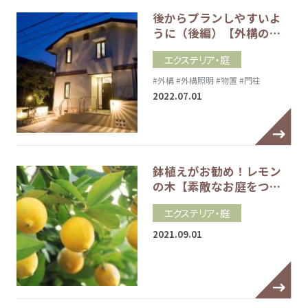
後からプランしやすいよ
うに（後編）【外構の…
エクステリア・庭
#外構
#外構照明
#物置
#門柱
2022.07.01
鉢植えがお勧め！レモン
の木【素敵なお庭をつ…
エクステリア・庭
2021.09.01