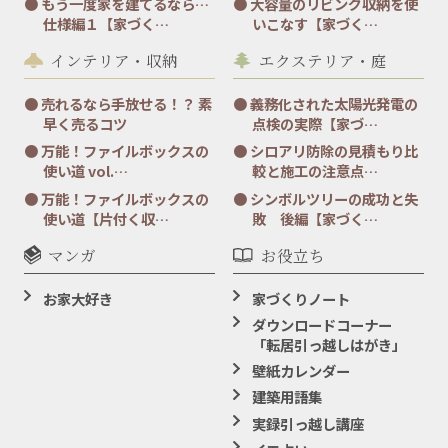
もう一度家を建てるなら…
大容量のリビング収納を使
仕様編１【家づく…
いこなす【家づく…
インテリア・収納
エクステリア・庭
売れるなら手放せる！？ 素
義務化された太陽光発電の
早く売るコツ
点検の実際【家づ…
万能！ファイルボックスの
シロアリ防除の見積もり比
使い道 vol.…
較と施工の注意点…
万能！ファイルボックスの
シンボルツリーの成功と失
使い道【片付く収…
敗 後編【家づく…
マンガ
お役立ち
お家大好き
家づくりノート
ダウンロードコーナー
「転居引っ越しはがき」
壁紙カレンダー
建築用語集
実録引っ越し講座