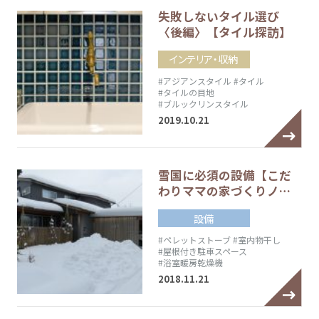
失敗しないタイル選び
〈後編〉【タイル探訪】
インテリア・収納
#アジアンスタイル
#タイル
#タイルの目地
#ブルックリンスタイル
2019.10.21
雪国に必須の設備【こだ
わりママの家づくりノ…
設備
#ペレットストーブ
#室内物干し
#屋根付き駐車スペース
#浴室暖房乾燥機
2018.11.21