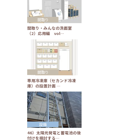
間取り
間取り・みんなの洗面室
（2）応用編 vol…
間取り
専用冷凍庫（セカンド冷凍
庫）の設置計画 …
設備
46）太陽光発電と蓄電池の後
付けを検討する…