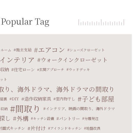
Popular Tag
エアコン
施主支給
ールーム
シューズクローゼット
インテリア
ウォークインクローゼット
収納
住宅ローン
玄関アプローチ
ウッドデッキ
ット
取り、海外ドラマ、海外ドラマの間取り
子ども部屋
造作収納家具
DIY
室内物干し
屋裏
間取り
インテリア、映画の間取り、海外ドラマ
り収納
探し
外構
パントリー
キッチン設備
分離発注
片付け
対面式キッチン
アイランドキッチン
地盤改良