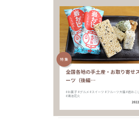
特 集
全国各地の手土産・お取り寄せ
ーツ（後編…
#お菓子
#グルメ
#スイーツ
#フルーツ大福
#岩おこ
#鴻池花火
2022