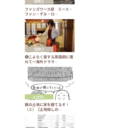
間取り
ファンズワース邸 ミース・
ファン・デル・ロ…
間取り
❶こよなく愛する英国調に憧
れて～海外ドラマ…
土地探し
親の土地に家を建てるぞ！
（２）【土地探しの…