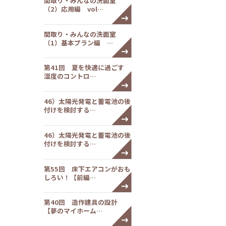
間取り・みんなの洗面室
（2）応用編 vol…
間取り・みんなの洗面室
（1）基本プラン編 …
第41回 夏を快適に過ごす
湿度のコントロ…
46）太陽光発電と蓄電池の後
付けを検討する…
46）太陽光発電と蓄電池の後
付けを検討する…
第55回 床下エアコンがおも
しろい！【前編…
第40回 造作建具の設計
【夢のマイホーム…