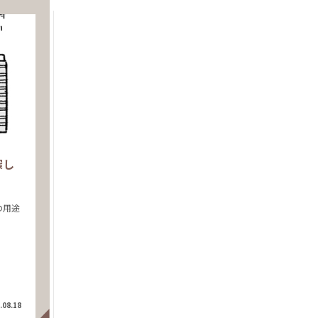
探し
の用途
.08.18