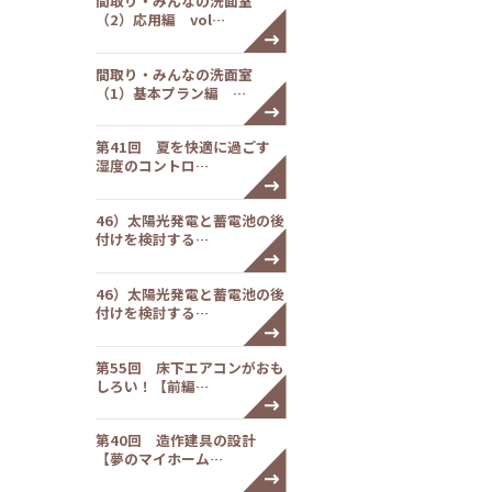
間取り・みんなの洗面室
（2）応用編 vol…
間取り・みんなの洗面室
（1）基本プラン編 …
第41回 夏を快適に過ごす
湿度のコントロ…
46）太陽光発電と蓄電池の後
付けを検討する…
46）太陽光発電と蓄電池の後
付けを検討する…
第55回 床下エアコンがおも
しろい！【前編…
第40回 造作建具の設計
【夢のマイホーム…