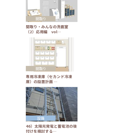
間取り
間取り・みんなの洗面室
（2）応用編 vol…
間取り
専用冷凍庫（セカンド冷凍
庫）の設置計画 …
設備
46）太陽光発電と蓄電池の後
付けを検討する…