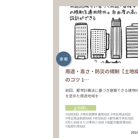
連 載
用途・高さ・防災の規制【土地
のコツ 1…
前回、都市計画法に基づき建築できる建物
を定めた用途地域を…
土地探し
#地域地区
#特例容積率適用地区
#特別用途地区
#特定用途制限地域
#特定街区
#都市再生特別地区
#防火地域または準防火地域
#高層住居誘導地区
#高度利用地区
2021