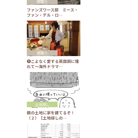
間取り
ファンズワース邸 ミース・
ファン・デル・ロ…
間取り
❶こよなく愛する英国調に憧
れて～海外ドラマ…
土地探し
親の土地に家を建てるぞ！
（２）【土地探しの…