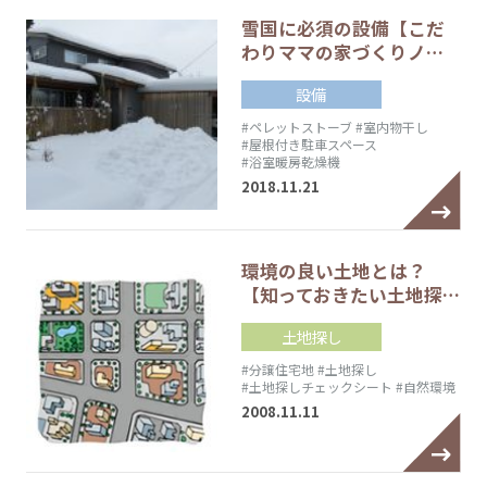
雪国に必須の設備【こだ
わりママの家づくりノ…
設備
#ペレットストーブ
#室内物干し
#屋根付き駐車スペース
#浴室暖房乾燥機
2018.11.21
環境の良い土地とは？
【知っておきたい土地探…
土地探し
#分譲住宅地
#土地探し
#土地探しチェックシート
#自然環境
2008.11.11