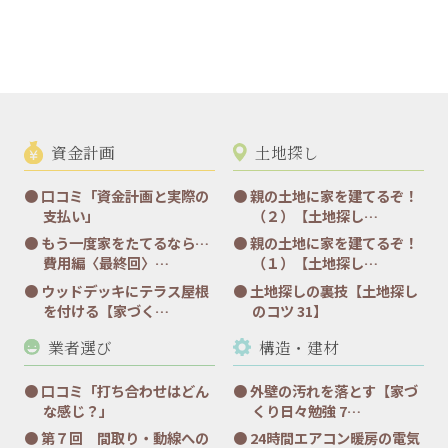
資金計画
土地探し
口コミ「資金計画と実際の
親の土地に家を建てるぞ！
支払い」
（２）【土地探し…
もう一度家をたてるなら…
親の土地に家を建てるぞ！
費用編〈最終回〉…
（１）【土地探し…
ウッドデッキにテラス屋根
土地探しの裏技【土地探し
を付ける【家づく…
のコツ 31】
業者選び
構造・建材
口コミ「打ち合わせはどん
外壁の汚れを落とす【家づ
な感じ？」
くり日々勉強 7…
第７回 間取り・動線への
24時間エアコン暖房の電気