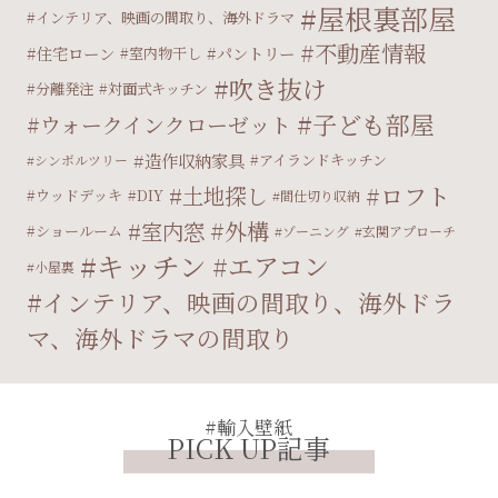
屋根裏部屋
インテリア、映画の間取り、海外ドラマ
不動産情報
住宅ローン
パントリー
室内物干し
吹き抜け
分離発注
対面式キッチン
子ども部屋
ウォークインクローゼット
造作収納家具
アイランドキッチン
シンボルツリー
ロフト
土地探し
ウッドデッキ
DIY
間仕切り収納
外構
室内窓
ショールーム
ゾーニング
玄関アプローチ
キッチン
エアコン
小屋裏
インテリア、映画の間取り、海外ドラ
マ、海外ドラマの間取り
#輸入壁紙
PICK UP記事