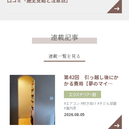
口コミ「施主支給と注意点」
連載記事
連載一覧を見る
第42回 引っ越し後にか
かる費用【夢のマイ…
エクステリア・庭
#エアコン
#吹き抜け
#子ども部屋
#室内窓
2026.08.05