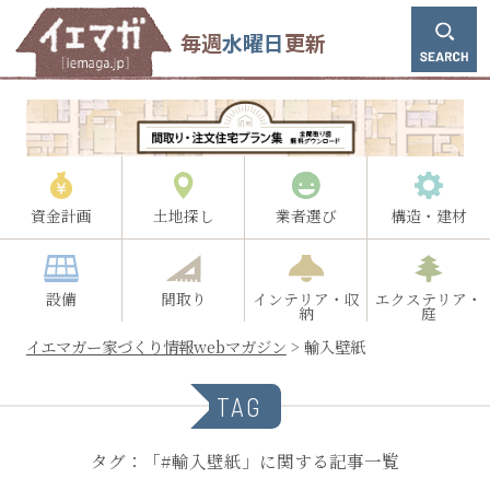
毎週
水曜日
更新
資金計画
土地探し
業者選び
構造・建材
設備
間取り
インテリア・収
エクステリア・
納
庭
イエマガー家づくり情報webマガジン
>
輸入壁紙
TAG
タグ：「#輸入壁紙」に関する記事一覧