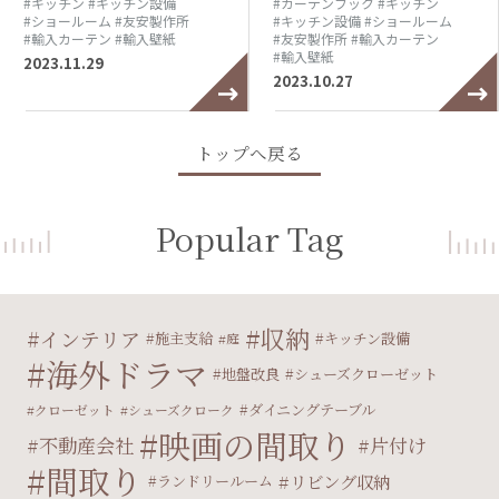
#キッチン
#キッチン設備
#カーテンフック
#キッチン
#ショールーム
#友安製作所
#キッチン設備
#ショールーム
#輸入カーテン
#輸入壁紙
#友安製作所
#輸入カーテン
#輸入壁紙
2023.11.29
2023.10.27
トップへ戻る
Popular Tag
収納
インテリア
施主支給
キッチン設備
庭
海外ドラマ
地盤改良
シューズクローゼット
ダイニングテーブル
クローゼット
シューズクローク
映画の間取り
不動産会社
片付け
間取り
リビング収納
ランドリールーム