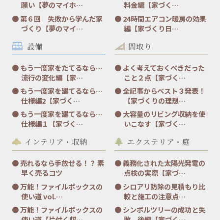
願い【夢のマイホ…
料金編【家づく…
第６回 失敗から学んだ家
24時間エアコン暖房の効果
づくり【夢のマイ…
編【家づくり日…
設備
間取り
もう一度家をたてるなら…
よく考えておくべきだった
流行の変化編【家…
こと２点【家づく…
もう一度家を建てるなら…
全記事からベスト３発表！
仕様編2【家づく…
【家づくりの理想…
もう一度家を建てるなら…
大容量のリビング収納を使
仕様編１【家づく…
いこなす【家づく…
インテリア・収納
エクステリア・庭
売れるなら手放せる！？ 素
義務化された太陽光発電の
早く売るコツ
点検の実際【家づ…
万能！ファイルボックスの
シロアリ防除の見積もり比
使い道 vol.…
較と施工の注意点…
万能！ファイルボックスの
シンボルツリーの成功と失
使い道【片付く収…
敗 後編【家づく…