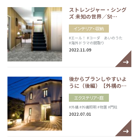
ストレンジャー・シング
ズ 未知の世界／St…
インテリア・収納
#エール！
#コーダ あいのうた
#海外ドラマの間取り
2022.11.09
後からプランしやすいよ
うに（後編）【外構の…
エクステリア・庭
#外構
#外構照明
#物置
#門柱
2022.07.01