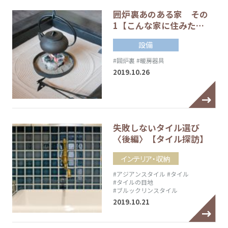
囲炉裏あのある家 その
1【こんな家に住みた…
設備
#囲炉裏
#暖房器具
2019.10.26
失敗しないタイル選び
〈後編〉【タイル探訪】
インテリア・収納
#アジアンスタイル
#タイル
#タイルの目地
#ブルックリンスタイル
2019.10.21