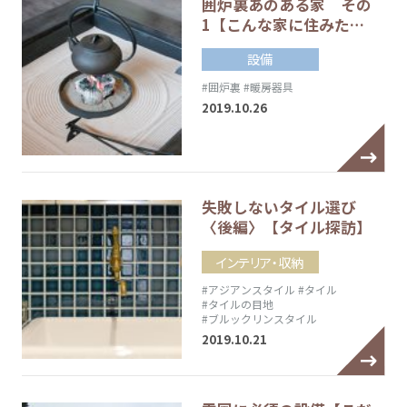
囲炉裏あのある家 その
1【こんな家に住みた…
設備
#囲炉裏
#暖房器具
2019.10.26
失敗しないタイル選び
〈後編〉【タイル探訪】
インテリア・収納
#アジアンスタイル
#タイル
#タイルの目地
#ブルックリンスタイル
2019.10.21