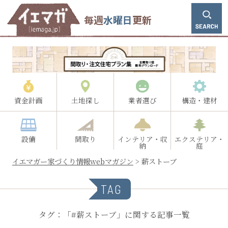
毎週
水曜日
更新
資金計画
土地探し
業者選び
構造・建材
設備
間取り
インテリア・収
エクステリア・
納
庭
イエマガー家づくり情報webマガジン
>
薪ストーブ
TAG
タグ：「#薪ストーブ」に関する記事一覧