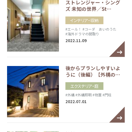
ストレンジャー・シング
ズ 未知の世界／St…
インテリア・収納
#エール！
#コーダ あいのうた
#海外ドラマの間取り
2022.11.09
後からプランしやすいよ
うに（後編）【外構の…
エクステリア・庭
#外構
#外構照明
#物置
#門柱
2022.07.01