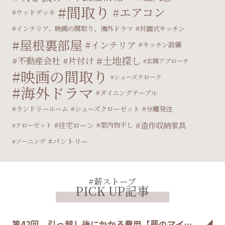
間取り
エアコン
ウッドデッキ
インテリア、映画の間取り、海外ドラマ
対面式キッチン
屋根裏部屋
インテリア
キッチン設備
土地探し
不動産会社
片付け
玄関アプローチ
映画の間取り
シューズクローク
海外ドラマ
ダイニングテーブル
ランドリールーム
シューズクローゼット
分離発注
住宅ローン
造作収納家具
室内物干し
クローゼット
パントリー
ゾーニング
#薪ストーブ
PICK UP記事
第42回 引っ越し後にかかる費用【夢のマイ…