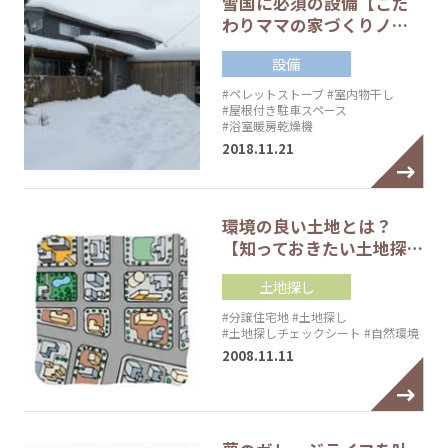
雪国に必須の設備【こだ
わりママの家づくりノ…
設備
#ペレットストーブ
#室内物干し
#屋根付き駐車スペース
#浴室暖房乾燥機
2018.11.21
環境の良い土地とは？
【知っておきたい土地探…
土地探し
#分譲住宅地
#土地探し
#土地探しチェックシート
#自然環境
2008.11.11