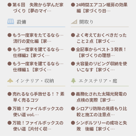
第６回 失敗から学んだ家
24時間エアコン暖房の効果
づくり【夢のマイ…
編【家づくり日…
設備
間取り
もう一度家をたてるなら…
よく考えておくべきだった
流行の変化編【家…
こと２点【家づく…
もう一度家を建てるなら…
全記事からベスト３発表！
仕様編2【家づく…
【家づくりの理想…
もう一度家を建てるなら…
大容量のリビング収納を使
仕様編１【家づく…
いこなす【家づく…
インテリア・収納
エクステリア・庭
売れるなら手放せる！？ 素
義務化された太陽光発電の
早く売るコツ
点検の実際【家づ…
万能！ファイルボックスの
シロアリ防除の見積もり比
使い道 vol.…
較と施工の注意点…
万能！ファイルボックスの
シンボルツリーの成功と失
使い道【片付く収…
敗 後編【家づく…