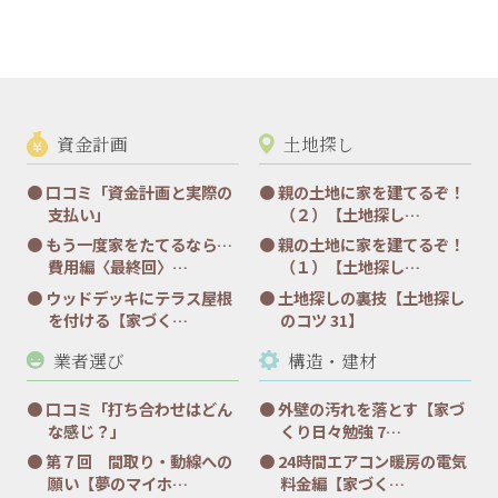
資金計画
土地探し
口コミ「資金計画と実際の
親の土地に家を建てるぞ！
支払い」
（２）【土地探し…
もう一度家をたてるなら…
親の土地に家を建てるぞ！
費用編〈最終回〉…
（１）【土地探し…
ウッドデッキにテラス屋根
土地探しの裏技【土地探し
を付ける【家づく…
のコツ 31】
業者選び
構造・建材
口コミ「打ち合わせはどん
外壁の汚れを落とす【家づ
な感じ？」
くり日々勉強 7…
第７回 間取り・動線への
24時間エアコン暖房の電気
願い【夢のマイホ…
料金編【家づく…