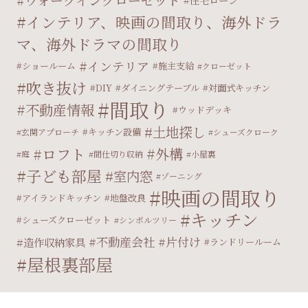
インテリア、映画の間取り、海外ドラ
マ、海外ドラマの間取り
インテリア
ショールーム
施主支給
クローゼット
吹き抜け
DIY
ダイニングテーブル
対面式キッチン
間取り
不動産情報
ウッドデッキ
土地探し
キッチン設備
玄関アプローチ
シューズクローク
ロフト
外構
庭
間仕切り収納
小屋裏
子ども部屋
室内窓
ゾーニング
映画の間取り
アイランドキッチン
地盤改良
キッチン
シューズクローゼット
シンボルツリー
不動産会社
片付け
造作収納家具
ランドリールーム
屋根裏部屋