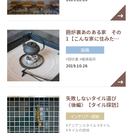
囲炉裏あのある家 その
1【こんな家に住みた…
設備
#囲炉裏
#暖房器具
2019.10.26
失敗しないタイル選び
〈後編〉【タイル探訪】
インテリア・収納
#アジアンスタイル
#タイル
#タイルの目地