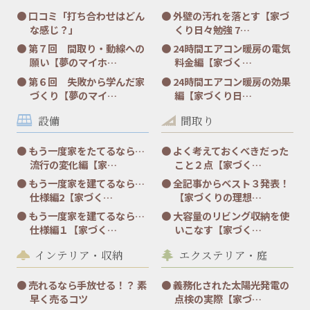
口コミ「打ち合わせはどん
外壁の汚れを落とす【家づ
な感じ？」
くり日々勉強 7…
第７回 間取り・動線への
24時間エアコン暖房の電気
願い【夢のマイホ…
料金編【家づく…
第６回 失敗から学んだ家
24時間エアコン暖房の効果
づくり【夢のマイ…
編【家づくり日…
設備
間取り
もう一度家をたてるなら…
よく考えておくべきだった
流行の変化編【家…
こと２点【家づく…
もう一度家を建てるなら…
全記事からベスト３発表！
仕様編2【家づく…
【家づくりの理想…
もう一度家を建てるなら…
大容量のリビング収納を使
仕様編１【家づく…
いこなす【家づく…
インテリア・収納
エクステリア・庭
売れるなら手放せる！？ 素
義務化された太陽光発電の
早く売るコツ
点検の実際【家づ…