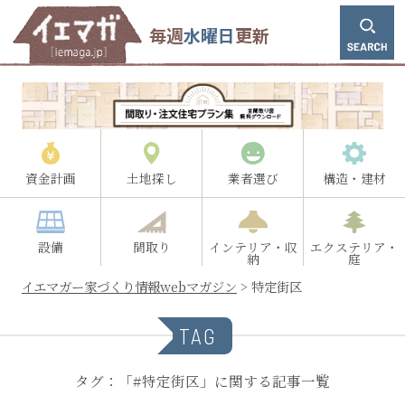
毎週
水曜日
更新
資金計画
土地探し
業者選び
構造・建材
設備
間取り
インテリア・収
エクステリア・
納
庭
イエマガー家づくり情報webマガジン
>
特定街区
TAG
タグ：「#特定街区」に関する記事一覧