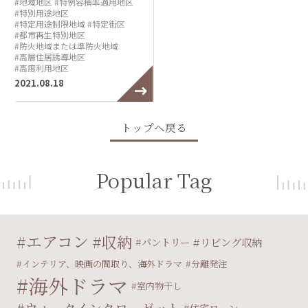
#地域地区
#特例容積率適用地区
#特別用途地区
#特定用途制限地域
#特定街区
#都市再生特別地区
#防火地域または準防火地域
#高層住居誘導地区
#高度利用地区
2021.08.18
トップへ戻る
Popular Tag
エアコン
収納
パントリー
リビング収納
インテリア、映画の間取り、海外ドラマ
分離発注
海外ドラマ
室内物干し
ウォークインクローゼット
住宅ローン