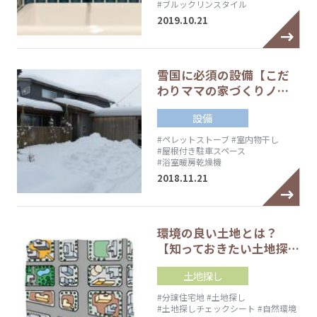
#ブルックリンスタイル
2019.10.21
雪国に必須の設備【こだ
わりママの家づくりノ…
設備
#ペレットストーブ
#室内物干し
#屋根付き駐車スペース
#浴室暖房乾燥機
2018.11.21
環境の良い土地とは？
【知っておきたい土地探…
土地探し
#分譲住宅地
#土地探し
#土地探しチェックシート
#自然環境