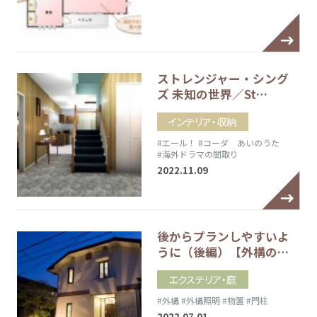
ストレンジャー・シング
ズ 未知の世界／St…
インテリア・収納
#エール！
#コーダ あいのうた
#海外ドラマの間取り
2022.11.09
後からプランしやすいよ
うに（後編）【外構の…
エクステリア・庭
#外構
#外構照明
#物置
#門柱
2022.07.01