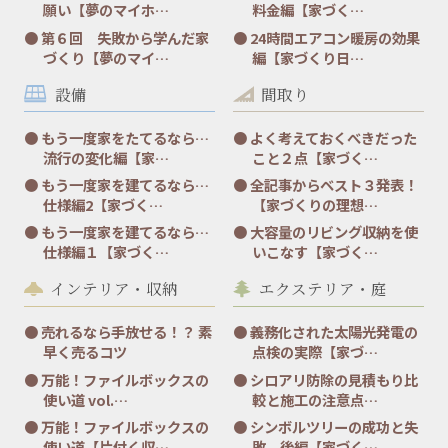
願い【夢のマイホ…
料金編【家づく…
第６回 失敗から学んだ家
24時間エアコン暖房の効果
づくり【夢のマイ…
編【家づくり日…
設備
間取り
もう一度家をたてるなら…
よく考えておくべきだった
流行の変化編【家…
こと２点【家づく…
もう一度家を建てるなら…
全記事からベスト３発表！
仕様編2【家づく…
【家づくりの理想…
もう一度家を建てるなら…
大容量のリビング収納を使
仕様編１【家づく…
いこなす【家づく…
インテリア・収納
エクステリア・庭
売れるなら手放せる！？ 素
義務化された太陽光発電の
早く売るコツ
点検の実際【家づ…
万能！ファイルボックスの
シロアリ防除の見積もり比
使い道 vol.…
較と施工の注意点…
万能！ファイルボックスの
シンボルツリーの成功と失
使い道【片付く収…
敗 後編【家づく…