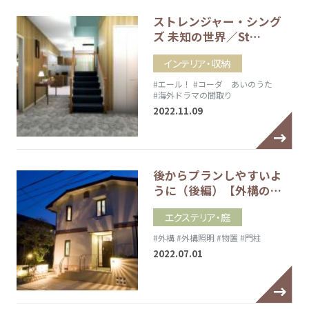
ストレンジャー・シング
ズ 未知の世界／St…
インテリア・収納
#エール！
#コーダ あいのうた
#海外ドラマの間取り
2022.11.09
後からプランしやすいよ
うに（後編）【外構の…
エクステリア・庭
#外構
#外構照明
#物置
#門柱
2022.07.01