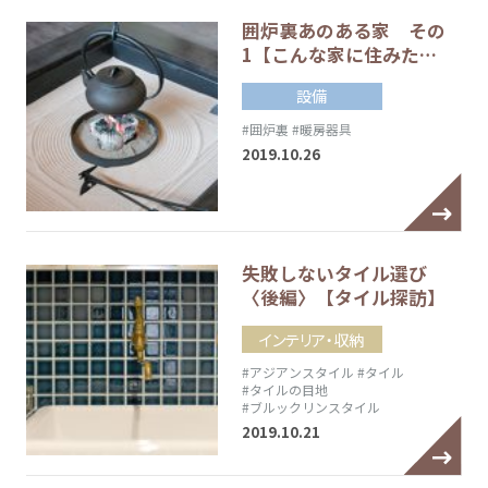
囲炉裏あのある家 その
1【こんな家に住みた…
設備
#囲炉裏
#暖房器具
2019.10.26
失敗しないタイル選び
〈後編〉【タイル探訪】
インテリア・収納
#アジアンスタイル
#タイル
#タイルの目地
#ブルックリンスタイル
2019.10.21