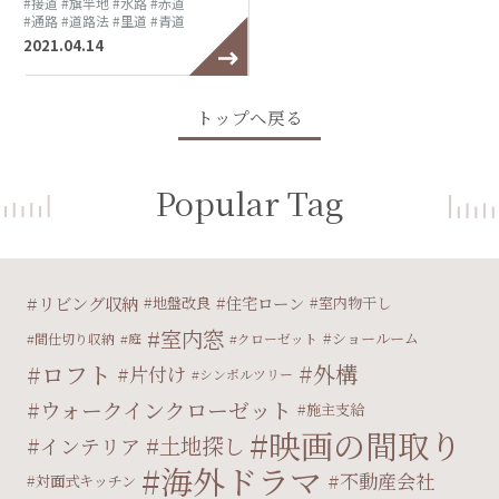
#接道
#旗竿地
#水路
#赤道
#通路
#道路法
#里道
#青道
2021.04.14
トップへ戻る
Popular Tag
リビング収納
住宅ローン
地盤改良
室内物干し
室内窓
ショールーム
間仕切り収納
庭
クローゼット
ロフト
外構
片付け
シンボルツリー
ウォークインクローゼット
施主支給
映画の間取り
土地探し
インテリア
海外ドラマ
不動産会社
対面式キッチン