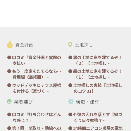
資金計画
土地探し
口コミ「資金計画と実際の
親の土地に家を建てるぞ！
支払い」
（２）【土地探し…
もう一度家をたてるなら…
親の土地に家を建てるぞ！
費用編〈最終回〉…
（１）【土地探し…
ウッドデッキにテラス屋根
土地探しの裏技【土地探し
を付ける【家づく…
のコツ 31】
業者選び
構造・建材
口コミ「打ち合わせはどん
外壁の汚れを落とす【家づ
な感じ？」
くり日々勉強 7…
第７回 間取り・動線への
24時間エアコン暖房の電気