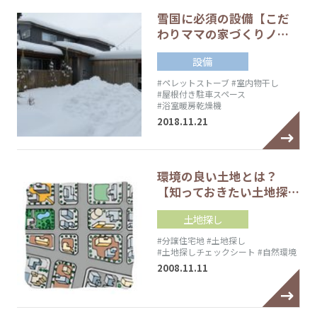
雪国に必須の設備【こだ
わりママの家づくりノ…
設備
#ペレットストーブ
#室内物干し
#屋根付き駐車スペース
#浴室暖房乾燥機
2018.11.21
環境の良い土地とは？
【知っておきたい土地探…
土地探し
#分譲住宅地
#土地探し
#土地探しチェックシート
#自然環境
2008.11.11