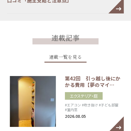
口コミ「施主支給と注意点」
連載記事
連載一覧を見る
第42回 引っ越し後にか
かる費用【夢のマイ…
エクステリア・庭
#エアコン
#吹き抜け
#子ども部屋
#室内窓
2026.08.05