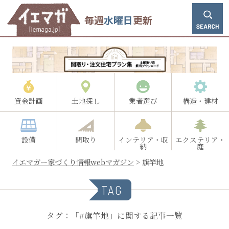
毎週
水曜日
更新
資金計画
土地探し
業者選び
構造・建材
設備
間取り
インテリア・収
エクステリア・
納
庭
イエマガー家づくり情報webマガジン
>
旗竿地
TAG
タグ：「#旗竿地」に関する記事一覧