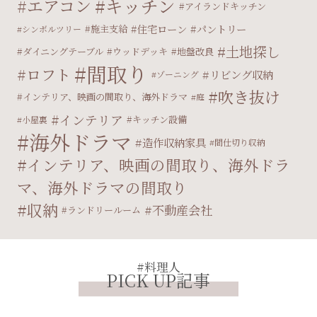
キッチン
エアコン
アイランドキッチン
住宅ローン
パントリー
施主支給
シンボルツリー
土地探し
ダイニングテーブル
ウッドデッキ
地盤改良
間取り
ロフト
リビング収納
ゾーニング
吹き抜け
インテリア、映画の間取り、海外ドラマ
庭
インテリア
キッチン設備
小屋裏
海外ドラマ
造作収納家具
間仕切り収納
インテリア、映画の間取り、海外ドラ
マ、海外ドラマの間取り
収納
不動産会社
ランドリールーム
#料理人
PICK UP記事