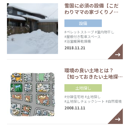
雪国に必須の設備【こだ
わりママの家づくりノ…
設備
#ペレットストーブ
#室内物干し
#屋根付き駐車スペース
#浴室暖房乾燥機
2018.11.21
環境の良い土地とは？
【知っておきたい土地探…
土地探し
#分譲住宅地
#土地探し
#土地探しチェックシート
#自然環境
2008.11.11