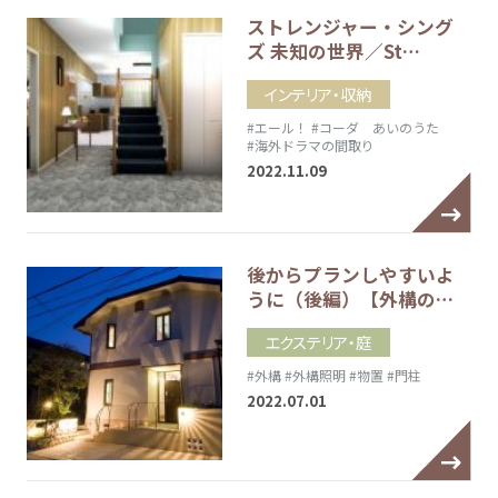
ストレンジャー・シング
ズ 未知の世界／St…
インテリア・収納
#エール！
#コーダ あいのうた
#海外ドラマの間取り
2022.11.09
後からプランしやすいよ
うに（後編）【外構の…
エクステリア・庭
#外構
#外構照明
#物置
#門柱
2022.07.01