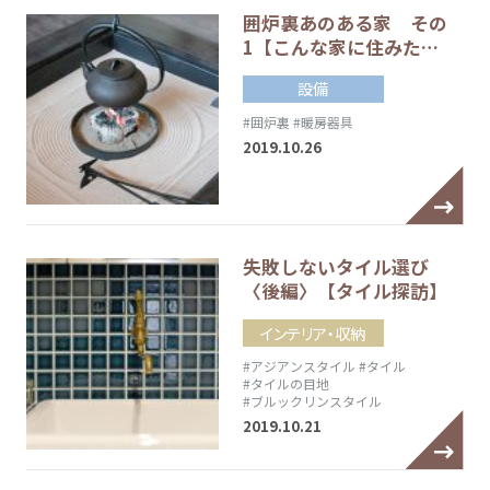
囲炉裏あのある家 その
1【こんな家に住みた…
設備
#囲炉裏
#暖房器具
2019.10.26
失敗しないタイル選び
〈後編〉【タイル探訪】
インテリア・収納
#アジアンスタイル
#タイル
#タイルの目地
#ブルックリンスタイル
2019.10.21