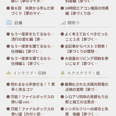
願い【夢のマイホ…
料金編【家づく…
第６回 失敗から学んだ家
24時間エアコン暖房の効果
づくり【夢のマイ…
編【家づくり日…
設備
間取り
もう一度家をたてるなら…
よく考えておくべきだった
流行の変化編【家…
こと２点【家づく…
もう一度家を建てるなら…
全記事からベスト３発表！
仕様編2【家づく…
【家づくりの理想…
もう一度家を建てるなら…
大容量のリビング収納を使
仕様編１【家づく…
いこなす【家づく…
インテリア・収納
エクステリア・庭
売れるなら手放せる！？ 素
義務化された太陽光発電の
早く売るコツ
点検の実際【家づ…
万能！ファイルボックスの
シロアリ防除の見積もり比
使い道 vol.…
較と施工の注意点…
万能！ファイルボックスの
シンボルツリーの成功と失
使い道【片付く収…
敗 後編【家づく…