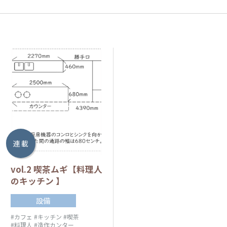
連 載
vol.2 喫茶ムギ【料理人
のキッチン 】
設備
#カフェ
#キッチン
#喫茶
#料理人
#造作カンター