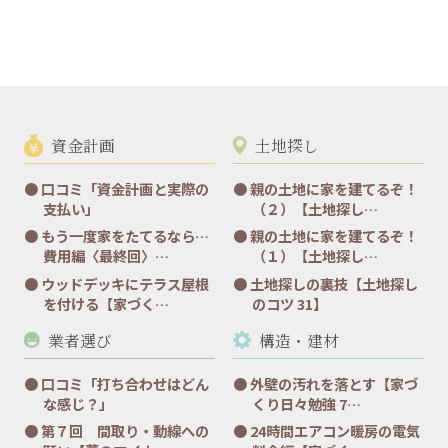
資金計画
土地探し
口コミ「資金計画と実際の
親の土地に家を建てるぞ！
支払い」
（２）【土地探し…
もう一度家をたてるなら…
親の土地に家を建てるぞ！
費用編〈最終回〉…
（１）【土地探し…
ウッドデッキにテラス屋根
土地探しの裏技【土地探し
を付ける【家づく…
のコツ 31】
業者選び
構造・建材
口コミ「打ち合わせはどん
外壁の汚れを落とす【家づ
な感じ？」
くり日々勉強 7…
第７回 間取り・動線への
24時間エアコン暖房の電気