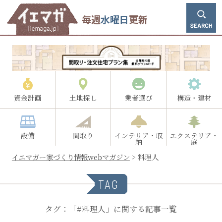
毎週
水曜日
更新
資金計画
土地探し
業者選び
構造・建材
設備
間取り
インテリア・収
エクステリア・
納
庭
イエマガー家づくり情報webマガジン
>
料理人
TAG
タグ：「#料理人」に関する記事一覧