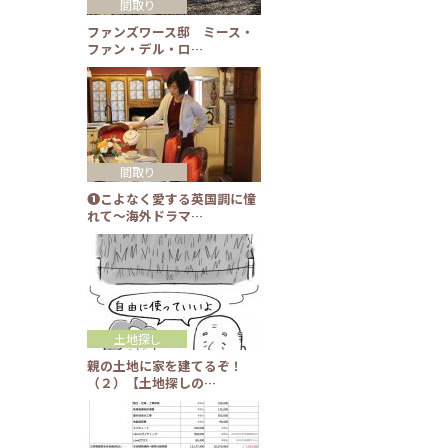
間取り
ファンズワース邸 ミース・
ファン・デル・ロ…
間取り
❶こよなく愛する英国調に憧
れて～海外ドラマ…
土地探し
親の土地に家を建てるぞ！
（２）【土地探しの…