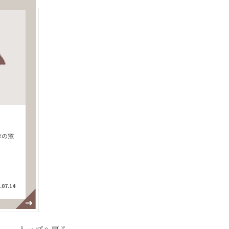
存の窓
.07.14