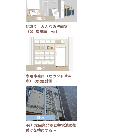
間取り
間取り・みんなの洗面室
（2）応用編 vol…
間取り
専用冷凍庫（セカンド冷凍
庫）の設置計画 …
設備
46）太陽光発電と蓄電池の後
付けを検討する…