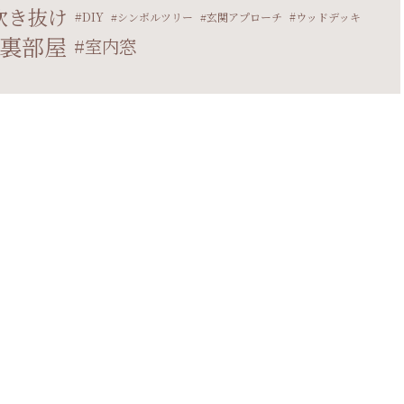
吹き抜け
DIY
シンボルツリー
玄関アプローチ
ウッドデッキ
裏部屋
室内窓