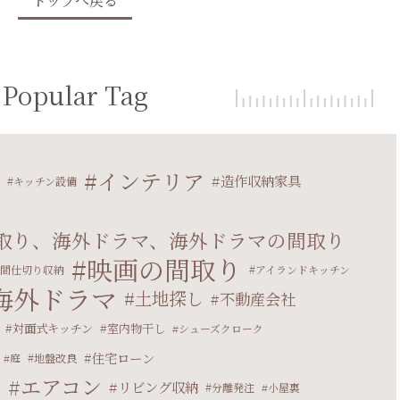
トップへ戻る
Popular Tag
インテリア
造作収納家具
キッチン設備
取り、海外ドラマ、海外ドラマの間取り
映画の間取り
間仕切り収納
アイランドキッチン
海外ドラマ
土地探し
不動産会社
対面式キッチン
室内物干し
シューズクローク
住宅ローン
庭
地盤改良
エアコン
リビング収納
マ
分離発注
小屋裏