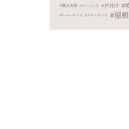
片付け
施主支給
ゾーニング
屋根
ショールーム
クローゼット