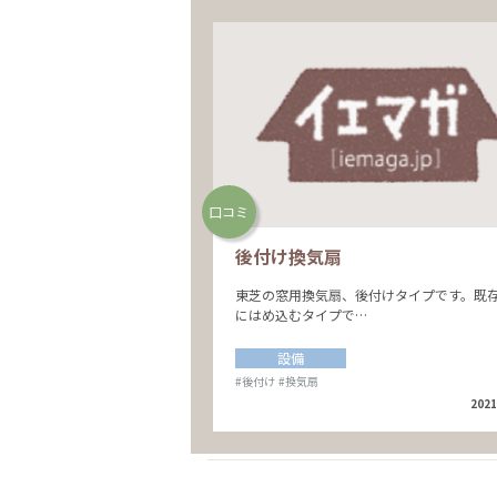
口コミ
後付け換気扇
東芝の窓用換気扇、後付けタイプです。既
にはめ込むタイプで…
設備
#後付け
#換気扇
2021