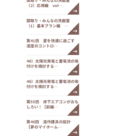
間取り・みんなの洗面室
（2）応用編 vol…
間取り・みんなの洗面室
（1）基本プラン編 …
第41回 夏を快適に過ごす
湿度のコントロ…
46）太陽光発電と蓄電池の後
付けを検討する…
46）太陽光発電と蓄電池の後
付けを検討する…
第55回 床下エアコンがおも
しろい！【前編…
第40回 造作建具の設計
【夢のマイホーム…