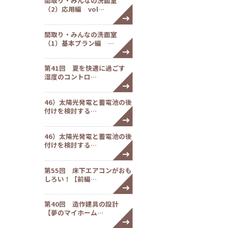
間取り・みんなの洗面室
（2）応用編 vol…
間取り・みんなの洗面室
（1）基本プラン編 …
第41回 夏を快適に過ごす
湿度のコントロ…
46）太陽光発電と蓄電池の後
付けを検討する…
46）太陽光発電と蓄電池の後
付けを検討する…
第55回 床下エアコンがおも
しろい！【前編…
第40回 造作建具の設計
【夢のマイホーム…