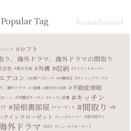
Popular Tag
ロフト
ーニング
取り、海外ドラマ、海外ドラマの間取り
収納
外構
産会社
施主支給
アイランドキッチン
エアコン
玄関アプローチ
分離発注
ダイニングテーブル
不動産情報
り、海外ドラマ
小屋裏
間仕切り収納
キッチン
宅ローン
対面式キッチン
キッチン設備
間取り
屋根裏部屋
付け
クローゼット
庭
ークインクローゼット
室内物干し
シンボルツリー
海外ドラマ
DIY
シューズクローゼット