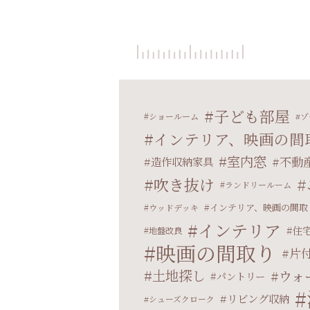
子ども部屋
ショールーム
ゾ
インテリア、映画の間
室内窓
不動
造作収納家具
吹き抜け
ランドリールーム
インテリア、映画の間取
ウッドデッキ
インテリア
住
地盤改良
映画の間取り
片
土地探し
ウォ
パントリー
リビング収納
シューズクローク