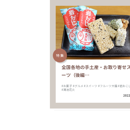
特 集
全国各地の手土産・お取り寄せ
ーツ（後編…
#お菓子
#グルメ
#スイーツ
#フルーツ大福
#岩おこ
#鴻池花火
2022