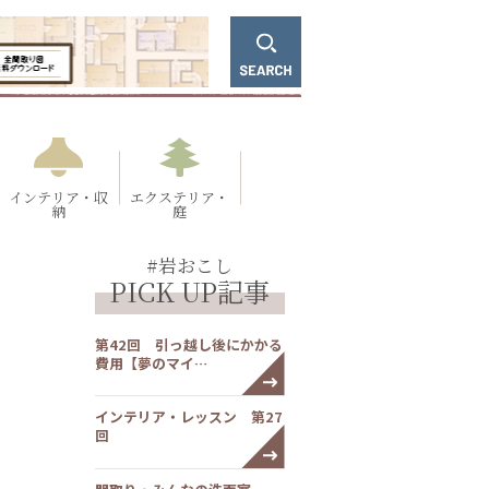
インテリア・収
エクステリア・
納
庭
#岩おこし
PICK UP記事
第42回 引っ越し後にかかる
費用【夢のマイ…
インテリア・レッスン 第27
回