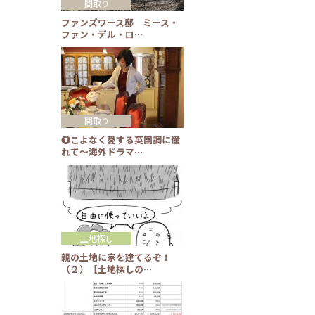
間取り
ファンズワース邸 ミース・
ファン・デル・ロ…
間取り
❶こよなく愛する英国調に憧
れて～海外ドラマ…
土地探し
親の土地に家を建てるぞ！
（２）【土地探しの…