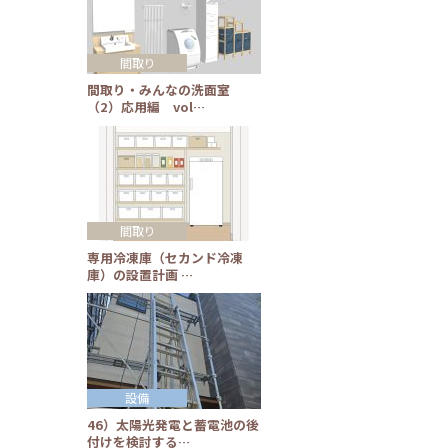
間取り
間取り・みんなの洗面室
（2）応用編 vol…
間取り
専用冷凍庫（セカンド冷凍
庫）の設置計画 …
設備
46）太陽光発電と蓄電池の後
付けを検討する…