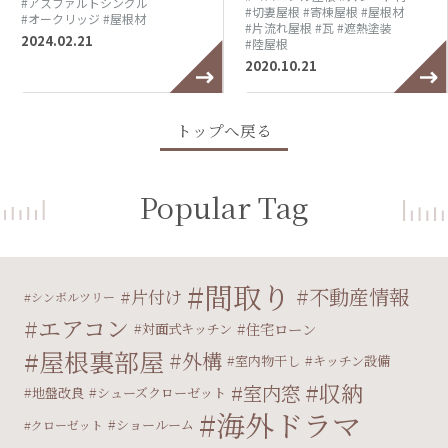
#アスファルトシングル
#切妻屋根
#寄棟屋根
#屋根材
#オークリッジ
#屋根材
#片流れ屋根
#瓦
#遮熱塗装
2024.02.21
#陸屋根
2020.10.21
トップへ戻る
Popular Tag
間取り
不動産情報
片付け
シンボルツリー
エアコン
住宅ローン
対面式キッチン
屋根裏部屋
外構
室内物干し
キッチン設備
収納
室内窓
地盤改良
シューズクローゼット
海外ドラマ
ショールーム
クローゼット