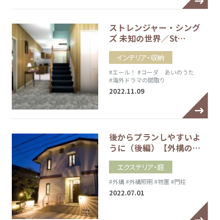
ストレンジャー・シング
ズ 未知の世界／St…
インテリア・収納
#エール！
#コーダ あいのうた
#海外ドラマの間取り
2022.11.09
後からプランしやすいよ
うに（後編）【外構の…
エクステリア・庭
#外構
#外構照明
#物置
#門柱
2022.07.01