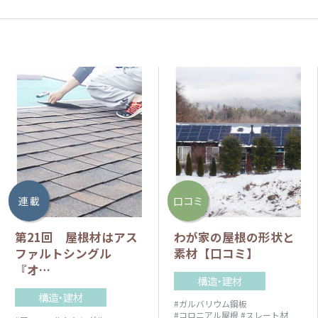
連 載
口コミ
第21回 屋根材はアス
わが家の屋根の形状と
ファルトシングル
素材【口コミ】
『オ…
構造・建材
構造・建材
#ガルバリウム鋼板
#コロニアル屋根
#スレート材