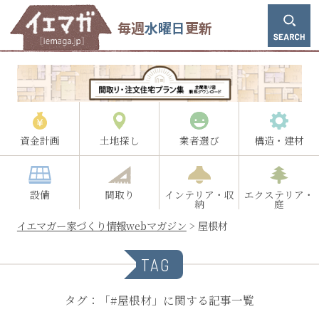
毎週
水曜日
更新
資金計画
土地探し
業者選び
構造・建材
設備
間取り
インテリア・収
エクステリア・
納
庭
イエマガー家づくり情報webマガジン
>
屋根材
TAG
タグ：「#屋根材」に関する記事一覧