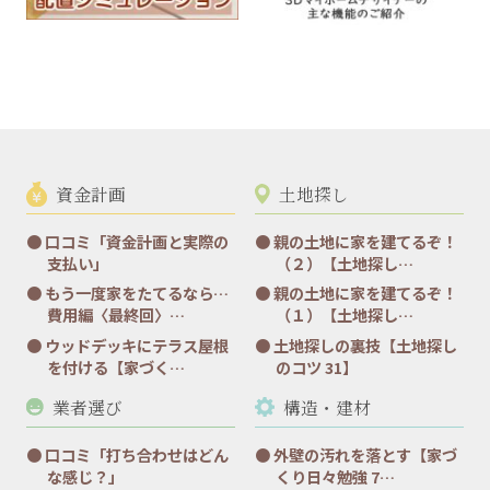
資金計画
土地探し
口コミ「資金計画と実際の
親の土地に家を建てるぞ！
支払い」
（２）【土地探し…
もう一度家をたてるなら…
親の土地に家を建てるぞ！
費用編〈最終回〉…
（１）【土地探し…
ウッドデッキにテラス屋根
土地探しの裏技【土地探し
を付ける【家づく…
のコツ 31】
業者選び
構造・建材
口コミ「打ち合わせはどん
外壁の汚れを落とす【家づ
な感じ？」
くり日々勉強 7…