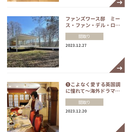
ファンズワース邸 ミー
ス・ファン・デル・ロ…
間取り
2023.12.27
❶こよなく愛する英国調
に憧れて～海外ドラマ…
間取り
2023.12.20