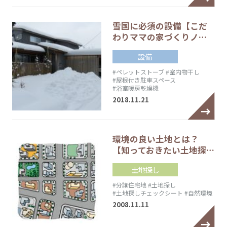
雪国に必須の設備【こだ
わりママの家づくりノ…
設備
#ペレットストーブ
#室内物干し
#屋根付き駐車スペース
#浴室暖房乾燥機
2018.11.21
環境の良い土地とは？
【知っておきたい土地探…
土地探し
#分譲住宅地
#土地探し
#土地探しチェックシート
#自然環境
2008.11.11