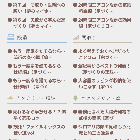
第７回 間取り・動線への
24時間エアコン暖房の電気
願い【夢のマイホ…
料金編【家づく…
第６回 失敗から学んだ家
24時間エアコン暖房の効果
づくり【夢のマイ…
編【家づくり日…
設備
間取り
もう一度家をたてるなら…
よく考えておくべきだった
流行の変化編【家…
こと２点【家づく…
もう一度家を建てるなら…
全記事からベスト３発表！
仕様編2【家づく…
【家づくりの理想…
もう一度家を建てるなら…
大容量のリビング収納を使
仕様編１【家づく…
いこなす【家づく…
インテリア・収納
エクステリア・庭
売れるなら手放せる！？ 素
義務化された太陽光発電の
早く売るコツ
点検の実際【家づ…
万能！ファイルボックスの
シロアリ防除の見積もり比
使い道 vol.…
較と施工の注意点…