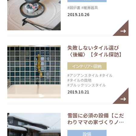
#囲炉裏
#暖房器具
2019.10.26
失敗しないタイル選び
〈後編〉【タイル探訪】
インテリア・収納
#アジアンスタイル
#タイル
#タイルの目地
#ブルックリンスタイル
2019.10.21
雪国に必須の設備【こだ
わりママの家づくりノ…
設備