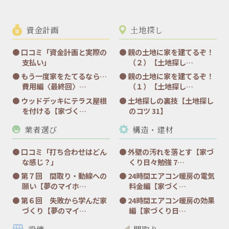
資金計画
土地探し
口コミ「資金計画と実際の
親の土地に家を建てるぞ！
支払い」
（２）【土地探し…
もう一度家をたてるなら…
親の土地に家を建てるぞ！
費用編〈最終回〉…
（１）【土地探し…
ウッドデッキにテラス屋根
土地探しの裏技【土地探し
を付ける【家づく…
のコツ 31】
業者選び
構造・建材
口コミ「打ち合わせはどん
外壁の汚れを落とす【家づ
な感じ？」
くり日々勉強 7…
第７回 間取り・動線への
24時間エアコン暖房の電気
願い【夢のマイホ…
料金編【家づく…
第６回 失敗から学んだ家
24時間エアコン暖房の効果
づくり【夢のマイ…
編【家づくり日…
設備
間取り