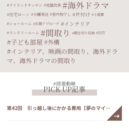
海外ドラマ
アイランドキッチン
地盤改良
片付け
住宅ローン
分離発注
室内物干し
小屋裏
インテリア
ショールーム
玄関アプローチ
間取り
ランドリールーム
DIY
間仕切り収納
子ども部屋
外構
インテリア、映画の間取り、海外ドラ
マ、海外ドラマの間取り
#回遊動線
PICK UP記事
第42回 引っ越し後にかかる費用【夢のマイ…