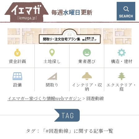
毎週
水曜日
更新
資金計画
土地探し
業者選び
構造・建材
設備
間取り
インテリア・収
エクステリア・
納
庭
イエマガー家づくり情報webマガジン
>
回遊動線
TAG
タグ：「#回遊動線」に関する記事一覧