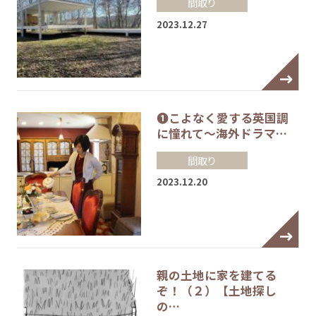
間取り
2023.12.27
❶こよなく愛する英国調
に憧れて～海外ドラマ…
間取り
2023.12.20
親の土地に家を建てる
ぞ！（２）【土地探し
の…