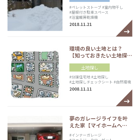
#ペレットストーブ
#室内物干し
#屋根付き駐車スペース
#浴室暖房乾燥機
2018.11.21
環境の良い土地とは？
【知っておきたい土地探…
土地探し
#分譲住宅地
#土地探し
#土地探しチェックシート
#自然環境
2008.11.11
夢のガレージライフを叶
えた家【マイホームへ…
#インナーガレージ
#ファミリークローゼット