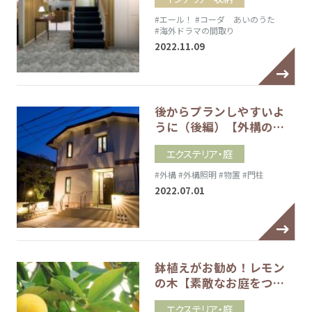
#エール！
#コーダ あいのうた
#海外ドラマの間取り
2022.11.09
後からプランしやすいよ
うに（後編）【外構の…
エクステリア・庭
#外構
#外構照明
#物置
#門柱
2022.07.01
鉢植えがお勧め！レモン
の木【素敵なお庭をつ…
エクステリア・庭