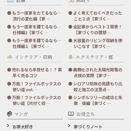
もう一度家をたてるなら…
よく考えておくべきだった
流行の変化編【家…
こと２点【家づく…
もう一度家を建てるなら…
全記事からベスト３発表！
仕様編2【家づく…
【家づくりの理想…
もう一度家を建てるなら…
大容量のリビング収納を使
仕様編１【家づく…
いこなす【家づく…
インテリア・収納
エクステリア・庭
売れるなら手放せる！？ 素
義務化された太陽光発電の
早く売るコツ
点検の実際【家づ…
万能！ファイルボックスの
シロアリ防除の見積もり比
使い道 vol.…
較と施工の注意点…
万能！ファイルボックスの
シンボルツリーの成功と失
使い道【片付く収…
敗 後編【家づく…
マンガ
お役立ち
お家大好き
家づくりノート