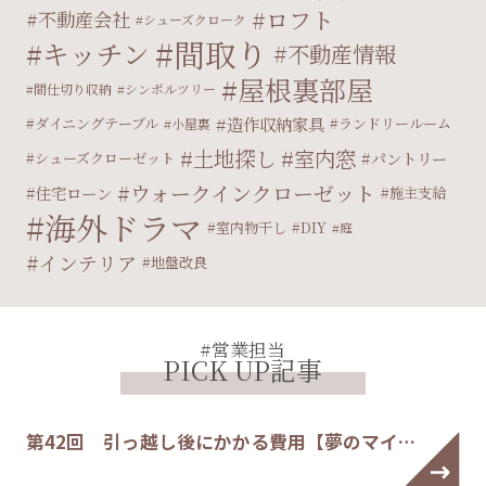
ロフト
不動産会社
シューズクローク
間取り
キッチン
不動産情報
屋根裏部屋
間仕切り収納
シンボルツリー
造作収納家具
ダイニングテーブル
ランドリールーム
小屋裏
土地探し
室内窓
パントリー
シューズクローゼット
ウォークインクローゼット
住宅ローン
施主支給
海外ドラマ
室内物干し
DIY
庭
インテリア
地盤改良
#営業担当
PICK UP記事
第42回 引っ越し後にかかる費用【夢のマイ…