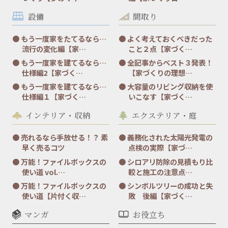
設備
間取り
もう一度家をたてるなら…
よく考えておくべきだった
流行の変化編【家…
こと２点【家づく…
もう一度家を建てるなら…
全記事からベスト３発表！
仕様編2【家づく…
【家づくりの理想…
もう一度家を建てるなら…
大容量のリビング収納を使
仕様編１【家づく…
いこなす【家づく…
インテリア・収納
エクステリア・庭
売れるなら手放せる！？ 素
義務化された太陽光発電の
早く売るコツ
点検の実際【家づ…
万能！ファイルボックスの
シロアリ防除の見積もり比
使い道 vol.…
較と施工の注意点…
万能！ファイルボックスの
シンボルツリーの成功と失
使い道【片付く収…
敗 後編【家づく…
マンガ
お役立ち