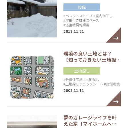
設備
#ペレットストーブ
#室内物干し
#屋根付き駐車スペース
#浴室暖房乾燥機
2018.11.21
環境の良い土地とは？
【知っておきたい土地探…
土地探し
#分譲住宅地
#土地探し
#土地探しチェックシート
#自然環境
2008.11.11
夢のガレージライフを叶
えた家【マイホームへ…