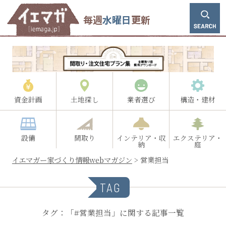
毎週
水曜日
更新
資金計画
土地探し
業者選び
構造・建材
設備
間取り
インテリア・収
エクステリア・
納
庭
イエマガー家づくり情報webマガジン
>
営業担当
TAG
タグ：「#営業担当」に関する記事一覧