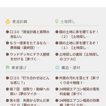
資金計画
土地探し
口コミ「資金計画と実際の
親の土地に家を建てるぞ！
支払い」
（２）【土地探し…
もう一度家をたてるなら…
親の土地に家を建てるぞ！
費用編〈最終回〉…
（１）【土地探し…
ウッドデッキにテラス屋根
土地探しの裏技【土地探し
を付ける【家づく…
のコツ 31】
業者選び
構造・建材
口コミ「打ち合わせはどん
外壁の汚れを落とす【家づ
な感じ？」
くり日々勉強 7…
第７回 間取り・動線への
24時間エアコン暖房の電気
願い【夢のマイホ…
料金編【家づく…
第６回 失敗から学んだ家
24時間エアコン暖房の効果
づくり【夢のマイ…
編【家づくり日…