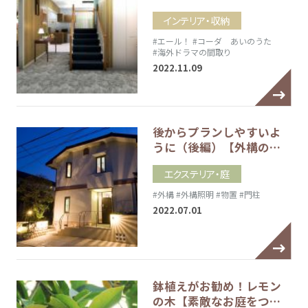
インテリア・収納
#エール！
#コーダ あいのうた
#海外ドラマの間取り
2022.11.09
後からプランしやすいよ
うに（後編）【外構の…
エクステリア・庭
#外構
#外構照明
#物置
#門柱
2022.07.01
鉢植えがお勧め！レモン
の木【素敵なお庭をつ…