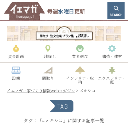
毎週
水曜日
更新
資金計画
土地探し
業者選び
構造・建材
設備
間取り
インテリア・収
エクステリア・
納
庭
イエマガー家づくり情報webマガジン
>
メキシコ
TAG
タグ：「#メキシコ」に関する記事一覧