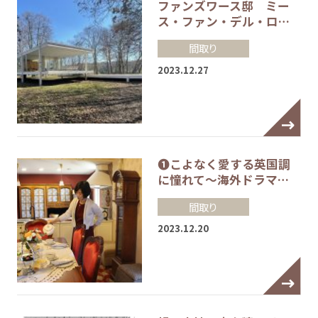
ファンズワース邸 ミー
ス・ファン・デル・ロ…
間取り
2023.12.27
❶こよなく愛する英国調
に憧れて～海外ドラマ…
間取り
2023.12.20