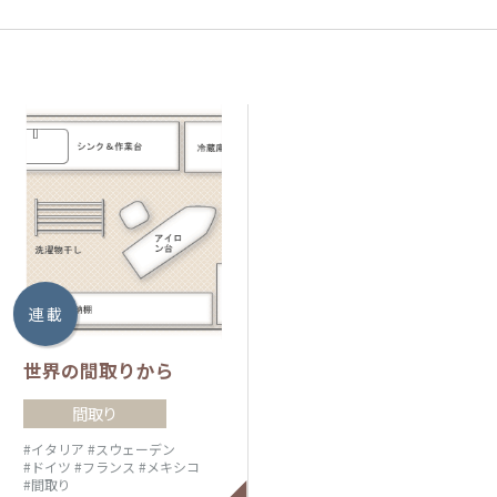
連 載
世界の間取りから
間取り
#イタリア
#スウェーデン
#ドイツ
#フランス
#メキシコ
#間取り