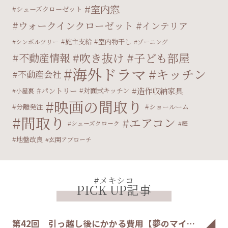
室内窓
シューズクローゼット
ウォークインクローゼット
インテリア
施主支給
室内物干し
シンボルツリー
ゾーニング
吹き抜け
子ども部屋
不動産情報
海外ドラマ
キッチン
不動産会社
パントリー
造作収納家具
対面式キッチン
小屋裏
映画の間取り
分離発注
ショールーム
間取り
エアコン
シューズクローク
庭
地盤改良
玄関アプローチ
#メキシコ
PICK UP記事
第42回 引っ越し後にかかる費用【夢のマイ…