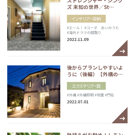
ストレンジャー・シング
ズ 未知の世界／St…
インテリア・収納
#エール！
#コーダ あいのうた
#海外ドラマの間取り
2022.11.09
後からプランしやすいよ
うに（後編）【外構の…
エクステリア・庭
#外構
#外構照明
#物置
#門柱
2022.07.01
鉢植えがお勧め！レモン