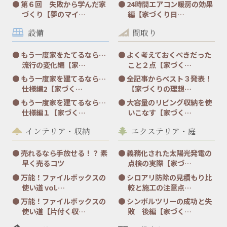
第６回 失敗から学んだ家
24時間エアコン暖房の効果
づくり【夢のマイ…
編【家づくり日…
設備
間取り
もう一度家をたてるなら…
よく考えておくべきだった
流行の変化編【家…
こと２点【家づく…
もう一度家を建てるなら…
全記事からベスト３発表！
仕様編2【家づく…
【家づくりの理想…
もう一度家を建てるなら…
大容量のリビング収納を使
仕様編１【家づく…
いこなす【家づく…
インテリア・収納
エクステリア・庭
売れるなら手放せる！？ 素
義務化された太陽光発電の
早く売るコツ
点検の実際【家づ…
万能！ファイルボックスの
シロアリ防除の見積もり比
使い道 vol.…
較と施工の注意点…
万能！ファイルボックスの
シンボルツリーの成功と失
使い道【片付く収…
敗 後編【家づく…