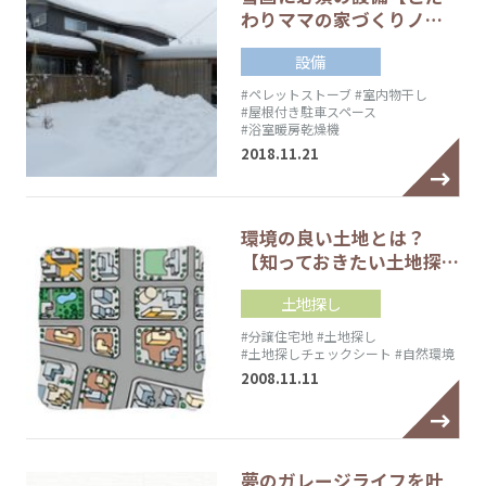
わりママの家づくりノ…
設備
#ペレットストーブ
#室内物干し
#屋根付き駐車スペース
#浴室暖房乾燥機
2018.11.21
環境の良い土地とは？
【知っておきたい土地探…
土地探し
#分譲住宅地
#土地探し
#土地探しチェックシート
#自然環境
2008.11.11
夢のガレージライフを叶