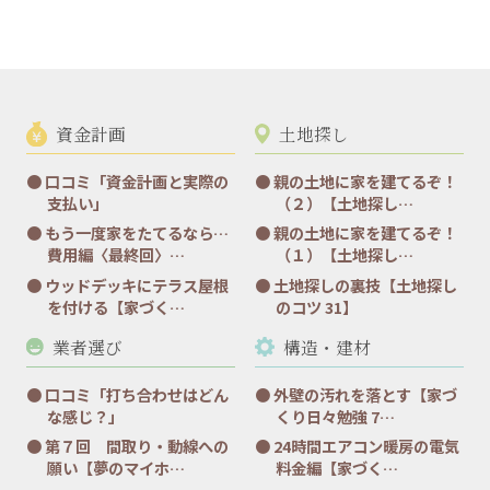
資金計画
土地探し
口コミ「資金計画と実際の
親の土地に家を建てるぞ！
支払い」
（２）【土地探し…
もう一度家をたてるなら…
親の土地に家を建てるぞ！
費用編〈最終回〉…
（１）【土地探し…
ウッドデッキにテラス屋根
土地探しの裏技【土地探し
を付ける【家づく…
のコツ 31】
業者選び
構造・建材
口コミ「打ち合わせはどん
外壁の汚れを落とす【家づ
な感じ？」
くり日々勉強 7…
第７回 間取り・動線への
24時間エアコン暖房の電気
願い【夢のマイホ…
料金編【家づく…