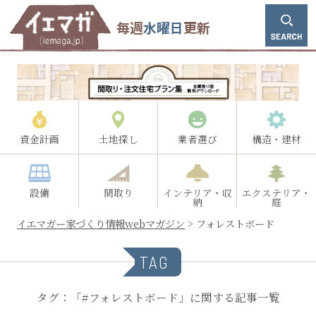
毎週
水曜日
更新
資金計画
土地探し
業者選び
構造・建材
設備
間取り
インテリア・収
エクステリア・
納
庭
イエマガー家づくり情報webマガジン
>
フォレストボード
TAG
タグ：「#フォレストボード」に関する記事一覧