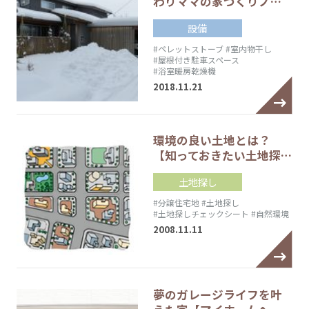
わりママの家づくりノ…
設備
#ペレットストーブ
#室内物干し
#屋根付き駐車スペース
#浴室暖房乾燥機
2018.11.21
環境の良い土地とは？
【知っておきたい土地探…
土地探し
#分譲住宅地
#土地探し
#土地探しチェックシート
#自然環境
2008.11.11
夢のガレージライフを叶