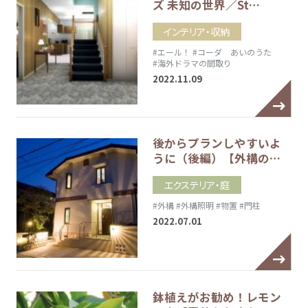
ズ 未知の世界／St…
インテリア・収納
#エール！
#コーダ あいのうた
#海外ドラマの間取り
2022.11.09
後からプランしやすいよ
うに（後編）【外構の…
エクステリア・庭
#外構
#外構照明
#物置
#門柱
2022.07.01
鉢植えがお勧め！レモン