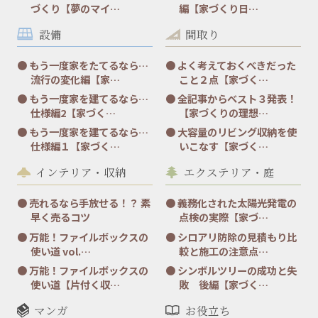
づくり【夢のマイ…
編【家づくり日…
設備
間取り
もう一度家をたてるなら…
よく考えておくべきだった
流行の変化編【家…
こと２点【家づく…
もう一度家を建てるなら…
全記事からベスト３発表！
仕様編2【家づく…
【家づくりの理想…
もう一度家を建てるなら…
大容量のリビング収納を使
仕様編１【家づく…
いこなす【家づく…
インテリア・収納
エクステリア・庭
売れるなら手放せる！？ 素
義務化された太陽光発電の
早く売るコツ
点検の実際【家づ…
万能！ファイルボックスの
シロアリ防除の見積もり比
使い道 vol.…
較と施工の注意点…
万能！ファイルボックスの
シンボルツリーの成功と失
使い道【片付く収…
敗 後編【家づく…
マンガ
お役立ち