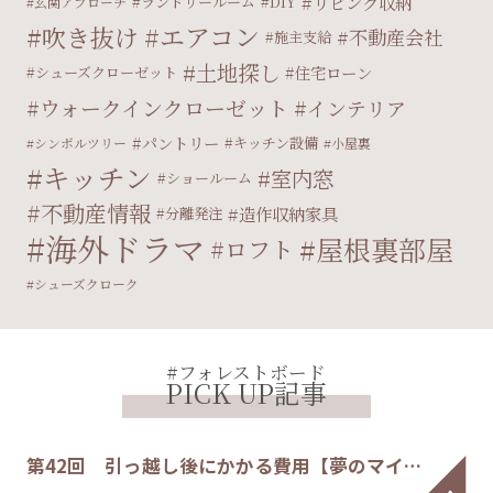
リビング収納
ランドリールーム
DIY
玄関アプローチ
エアコン
吹き抜け
不動産会社
施主支給
土地探し
住宅ローン
シューズクローゼット
ウォークインクローゼット
インテリア
パントリー
キッチン設備
シンボルツリー
小屋裏
キッチン
室内窓
ショールーム
不動産情報
造作収納家具
分離発注
海外ドラマ
屋根裏部屋
ロフト
シューズクローク
#フォレストボード
PICK UP記事
第42回 引っ越し後にかかる費用【夢のマイ…