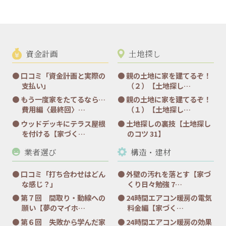
資金計画
土地探し
口コミ「資金計画と実際の
親の土地に家を建てるぞ！
支払い」
（２）【土地探し…
もう一度家をたてるなら…
親の土地に家を建てるぞ！
費用編〈最終回〉…
（１）【土地探し…
ウッドデッキにテラス屋根
土地探しの裏技【土地探し
を付ける【家づく…
のコツ 31】
業者選び
構造・建材
口コミ「打ち合わせはどん
外壁の汚れを落とす【家づ
な感じ？」
くり日々勉強 7…
第７回 間取り・動線への
24時間エアコン暖房の電気
願い【夢のマイホ…
料金編【家づく…
第６回 失敗から学んだ家
24時間エアコン暖房の効果