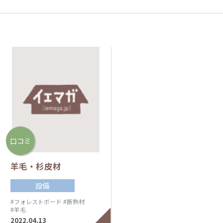
口コミ
羊毛・杉皮材
設備
#フォレストボード
#断熱材
#羊毛
2022.04.13