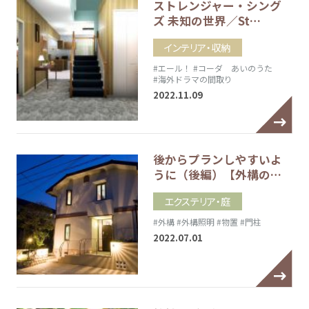
ストレンジャー・シング
ズ 未知の世界／St…
インテリア・収納
#エール！
#コーダ あいのうた
#海外ドラマの間取り
2022.11.09
後からプランしやすいよ
うに（後編）【外構の…
エクステリア・庭
#外構
#外構照明
#物置
#門柱
2022.07.01