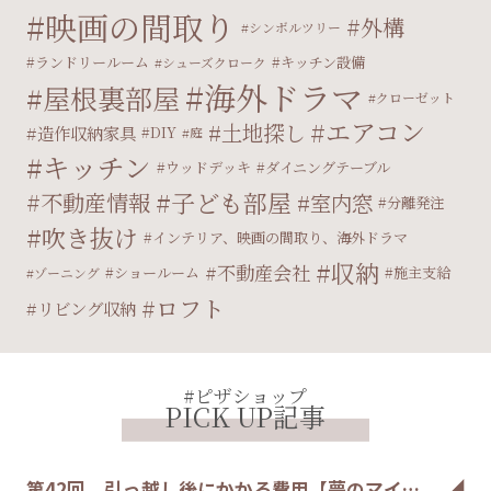
映画の間取り
外構
シンボルツリー
ランドリールーム
キッチン設備
シューズクローク
海外ドラマ
屋根裏部屋
クローゼット
エアコン
土地探し
造作収納家具
DIY
庭
キッチン
ウッドデッキ
ダイニングテーブル
子ども部屋
不動産情報
室内窓
分離発注
吹き抜け
インテリア、映画の間取り、海外ドラマ
収納
不動産会社
ショールーム
施主支給
ゾーニング
ロフト
リビング収納
#ピザショップ
PICK UP記事
第42回 引っ越し後にかかる費用【夢のマイ…