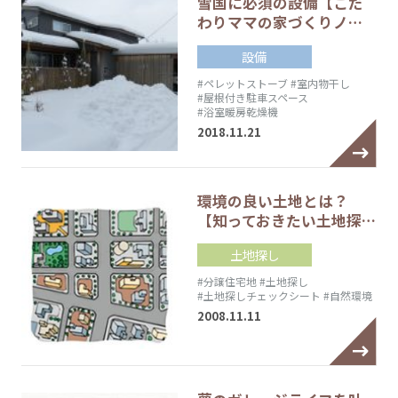
雪国に必須の設備【こだ
わりママの家づくりノ…
設備
#ペレットストーブ
#室内物干し
#屋根付き駐車スペース
#浴室暖房乾燥機
2018.11.21
環境の良い土地とは？
【知っておきたい土地探…
土地探し
#分譲住宅地
#土地探し
#土地探しチェックシート
#自然環境
2008.11.11