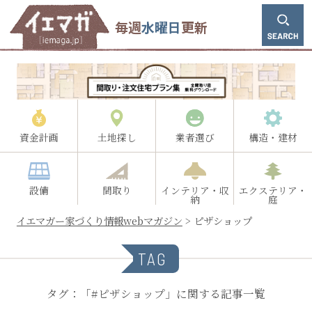
毎週
水曜日
更新
資金計画
土地探し
業者選び
構造・建材
設備
間取り
インテリア・収
エクステリア・
納
庭
イエマガー家づくり情報webマガジン
>
ピザショップ
TAG
タグ：「#ピザショップ」に関する記事一覧