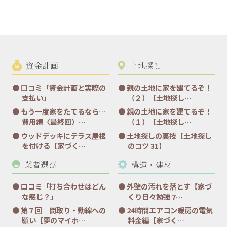
資金計画
土地探し
口コミ「資金計画と実際の
親の土地に家を建てるぞ！
支払い」
（２）【土地探し…
もう一度家をたてるなら…
親の土地に家を建てるぞ！
費用編〈最終回〉…
（１）【土地探し…
ウッドデッキにテラス屋根
土地探しの裏技【土地探し
を付ける【家づく…
のコツ 31】
業者選び
構造・建材
口コミ「打ち合わせはどん
外壁の汚れを落とす【家づ
な感じ？」
くり日々勉強 7…
第７回 間取り・動線への
24時間エアコン暖房の電気
願い【夢のマイホ…
料金編【家づく…