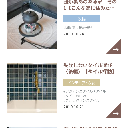
囲炉裏あのある家 その
1【こんな家に住みた…
設備
#囲炉裏
#暖房器具
2019.10.26
失敗しないタイル選び
〈後編〉【タイル探訪】
インテリア・収納
#アジアンスタイル
#タイル
#タイルの目地
#ブルックリンスタイル
2019.10.21