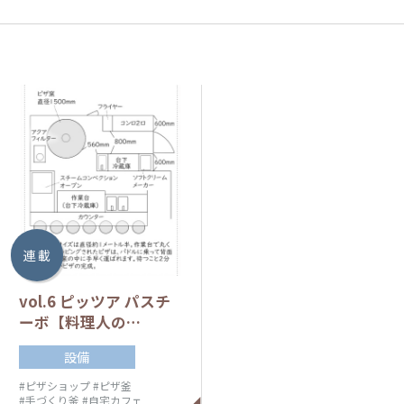
連 載
vol.6 ピッツア パスチ
ーボ【料理人の…
設備
#ピザショップ
#ピザ釜
#手づくり釜
#自宅カフェ