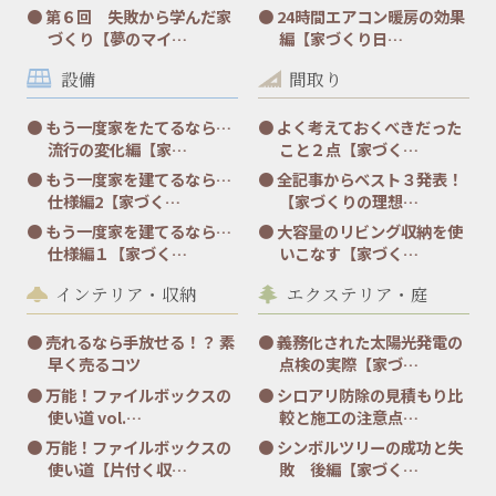
第６回 失敗から学んだ家
24時間エアコン暖房の効果
づくり【夢のマイ…
編【家づくり日…
設備
間取り
もう一度家をたてるなら…
よく考えておくべきだった
流行の変化編【家…
こと２点【家づく…
もう一度家を建てるなら…
全記事からベスト３発表！
仕様編2【家づく…
【家づくりの理想…
もう一度家を建てるなら…
大容量のリビング収納を使
仕様編１【家づく…
いこなす【家づく…
インテリア・収納
エクステリア・庭
売れるなら手放せる！？ 素
義務化された太陽光発電の
早く売るコツ
点検の実際【家づ…
万能！ファイルボックスの
シロアリ防除の見積もり比
使い道 vol.…
較と施工の注意点…
万能！ファイルボックスの
シンボルツリーの成功と失
使い道【片付く収…
敗 後編【家づく…