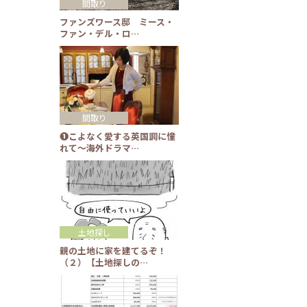
間取り
ファンズワース邸 ミース・
ファン・デル・ロ…
間取り
❶こよなく愛する英国調に憧
れて～海外ドラマ…
土地探し
親の土地に家を建てるぞ！
（２）【土地探しの…