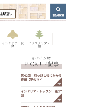
インテリア・収
エクステリア・
納
庭
#パイン材
PICK UP記事
第42回 引っ越し後にかかる
費用【夢のマイ…
インテリア・レッスン 第27
回