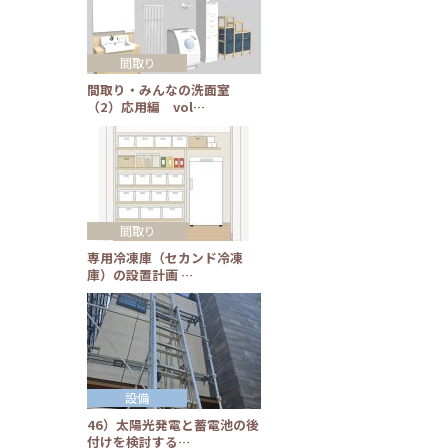
間取り
間取り・みんなの洗面室
（2）応用編 vol…
間取り
専用冷凍庫（セカンド冷凍
庫）の設置計画 …
設備
46）太陽光発電と蓄電池の後
付けを検討する…