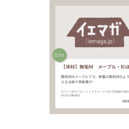
口コミ
【床材】無垢材 メープル・杉
無垢材のメープルです。表面は無垢材のよ
える合板や突板等が…
#パイン材
#フローリング
#メープル材
#内装材
#床
#杉材
#無垢材
2022