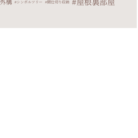
屋根裏部屋
外構
シンボルツリー
間仕切り収納