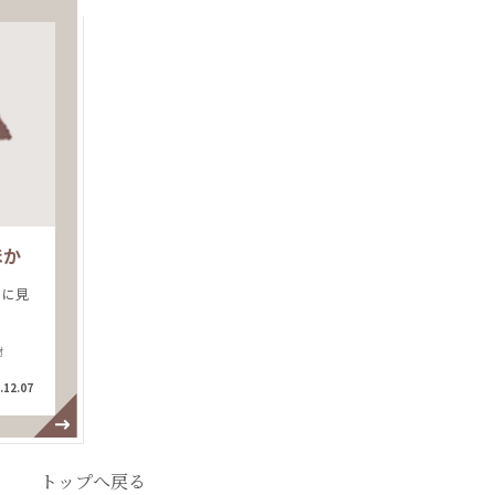
ほか
うに見
材
.12.07
トップへ戻る