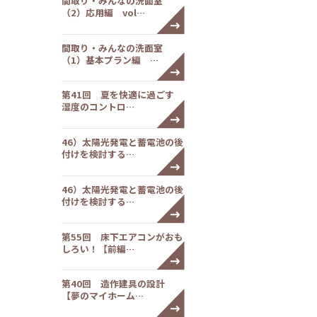
間取り・みんなの洗面室
（2）応用編 vol…
間取り・みんなの洗面室
（1）基本プラン編 …
第41回 夏を快適に過ごす
湿度のコントロ…
46）太陽光発電と蓄電池の後
付けを検討する…
46）太陽光発電と蓄電池の後
付けを検討する…
第55回 床下エアコンがおも
しろい！【前編…
第40回 造作建具の設計
【夢のマイホーム…