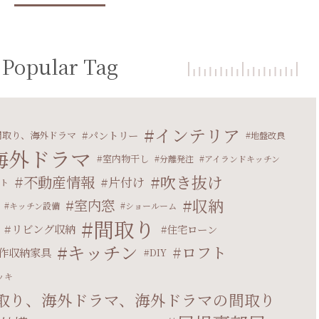
Popular Tag
インテリア
パントリー
間取り、海外ドラマ
地盤改良
海外ドラマ
室内物干し
分離発注
アイランドキッチン
吹き抜け
不動産情報
片付け
ット
収納
室内窓
キッチン設備
ショールーム
間取り
リビング収納
住宅ローン
キッチン
ロフト
作収納家具
DIY
ッキ
取り、海外ドラマ、海外ドラマの間取り