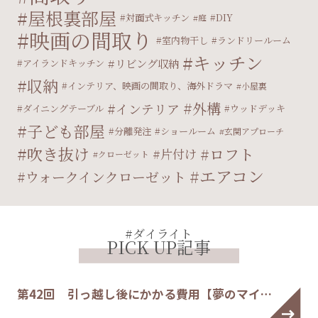
屋根裏部屋
対面式キッチン
DIY
庭
映画の間取り
室内物干し
ランドリールーム
キッチン
リビング収納
アイランドキッチン
収納
インテリア、映画の間取り、海外ドラマ
小屋裏
外構
インテリア
ダイニングテーブル
ウッドデッキ
子ども部屋
分離発注
ショールーム
玄関アプローチ
吹き抜け
ロフト
片付け
クローゼット
エアコン
ウォークインクローゼット
#ダイライト
PICK UP記事
第42回 引っ越し後にかかる費用【夢のマイ…