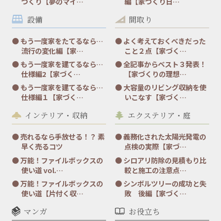
づくり【夢のマイ…
編【家づくり日…
設備
間取り
もう一度家をたてるなら…
よく考えておくべきだった
流行の変化編【家…
こと２点【家づく…
もう一度家を建てるなら…
全記事からベスト３発表！
仕様編2【家づく…
【家づくりの理想…
もう一度家を建てるなら…
大容量のリビング収納を使
仕様編１【家づく…
いこなす【家づく…
インテリア・収納
エクステリア・庭
売れるなら手放せる！？ 素
義務化された太陽光発電の
早く売るコツ
点検の実際【家づ…
万能！ファイルボックスの
シロアリ防除の見積もり比
使い道 vol.…
較と施工の注意点…
万能！ファイルボックスの
シンボルツリーの成功と失
使い道【片付く収…
敗 後編【家づく…
マンガ
お役立ち