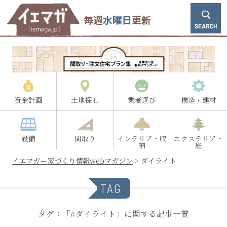
毎週
水曜日
更新
資金計画
土地探し
業者選び
構造・建材
設備
間取り
インテリア・収
エクステリア・
納
庭
イエマガー家づくり情報webマガジン
>
ダイライト
TAG
タグ：「#ダイライト」に関する記事一覧