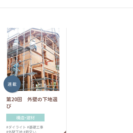
連 載
第20回 外壁の下地選
び
構造・建材
#ダイライト
#基礎工事
#外壁下地
#筋交い