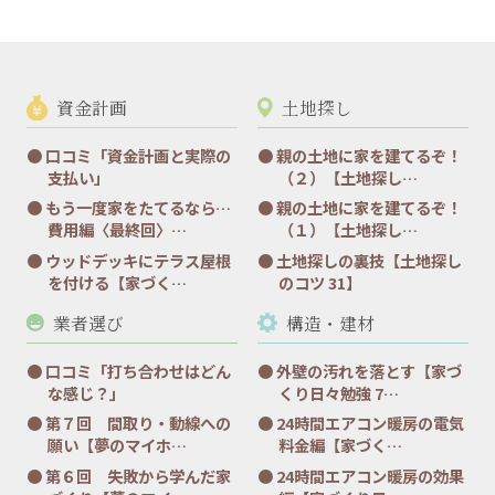
資金計画
土地探し
口コミ「資金計画と実際の
親の土地に家を建てるぞ！
支払い」
（２）【土地探し…
もう一度家をたてるなら…
親の土地に家を建てるぞ！
費用編〈最終回〉…
（１）【土地探し…
ウッドデッキにテラス屋根
土地探しの裏技【土地探し
を付ける【家づく…
のコツ 31】
業者選び
構造・建材
口コミ「打ち合わせはどん
外壁の汚れを落とす【家づ
な感じ？」
くり日々勉強 7…
第７回 間取り・動線への
24時間エアコン暖房の電気
願い【夢のマイホ…
料金編【家づく…
第６回 失敗から学んだ家
24時間エアコン暖房の効果