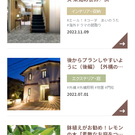
インテリア・収納
#エール！
#コーダ あいのうた
#海外ドラマの間取り
2022.11.09
後からプランしやすいよ
うに（後編）【外構の…
エクステリア・庭
#外構
#外構照明
#物置
#門柱
2022.07.01
鉢植えがお勧め！レモン
の木【素敵なお庭をつ…