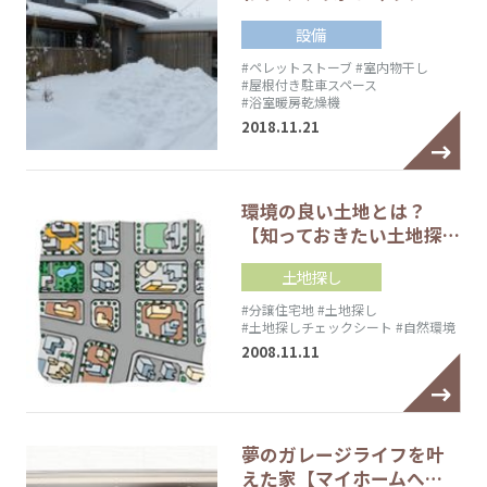
設備
#ペレットストーブ
#室内物干し
#屋根付き駐車スペース
#浴室暖房乾燥機
2018.11.21
環境の良い土地とは？
【知っておきたい土地探…
土地探し
#分譲住宅地
#土地探し
#土地探しチェックシート
#自然環境
2008.11.11
夢のガレージライフを叶
えた家【マイホームへ…