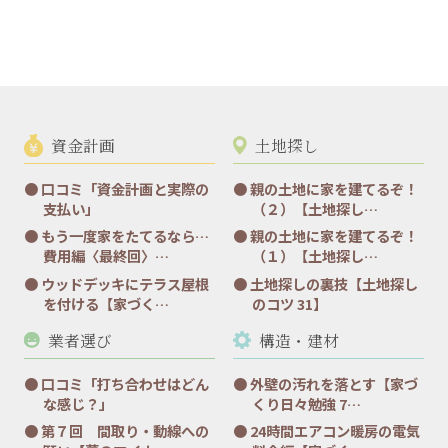
資金計画
土地探し
口コミ「資金計画と実際の
親の土地に家を建てるぞ！
支払い」
（２）【土地探し…
もう一度家をたてるなら…
親の土地に家を建てるぞ！
費用編〈最終回〉…
（１）【土地探し…
ウッドデッキにテラス屋根
土地探しの裏技【土地探し
を付ける【家づく…
のコツ 31】
業者選び
構造・建材
口コミ「打ち合わせはどん
外壁の汚れを落とす【家づ
な感じ？」
くり日々勉強 7…
第７回 間取り・動線への
24時間エアコン暖房の電気