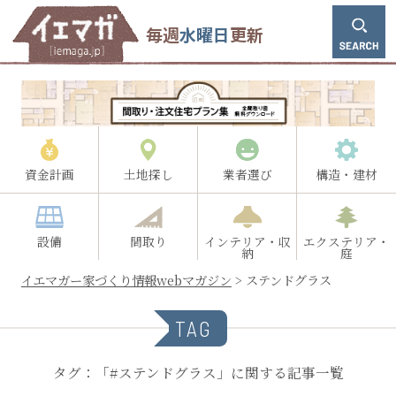
毎週
水曜日
更新
資金計画
土地探し
業者選び
構造・建材
設備
間取り
インテリア・収
エクステリア・
納
庭
イエマガー家づくり情報webマガジン
>
ステンドグラス
TAG
タグ：「#ステンドグラス」に関する記事一覧