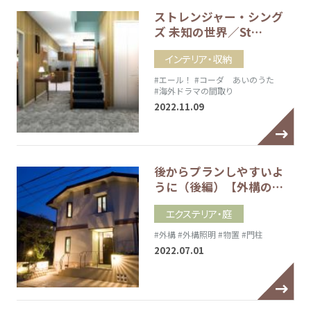
ストレンジャー・シング
ズ 未知の世界／St…
インテリア・収納
#エール！
#コーダ あいのうた
#海外ドラマの間取り
2022.11.09
後からプランしやすいよ
うに（後編）【外構の…
エクステリア・庭
#外構
#外構照明
#物置
#門柱
2022.07.01