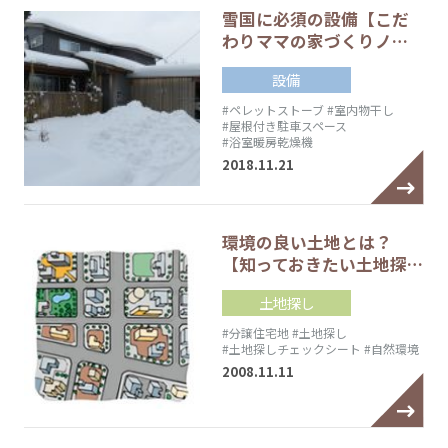
雪国に必須の設備【こだ
わりママの家づくりノ…
設備
#ペレットストーブ
#室内物干し
#屋根付き駐車スペース
#浴室暖房乾燥機
2018.11.21
環境の良い土地とは？
【知っておきたい土地探…
土地探し
#分譲住宅地
#土地探し
#土地探しチェックシート
#自然環境
2008.11.11