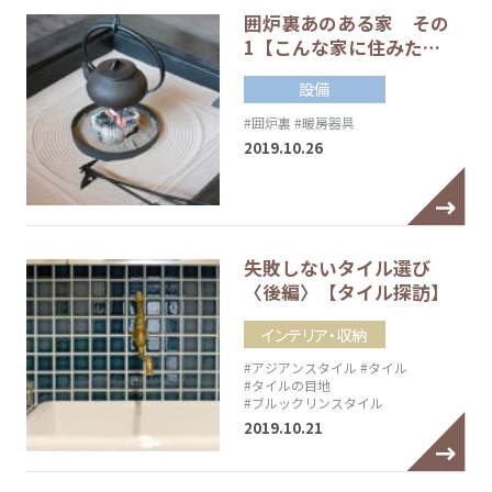
囲炉裏あのある家 その
1【こんな家に住みた…
設備
#囲炉裏
#暖房器具
2019.10.26
失敗しないタイル選び
〈後編〉【タイル探訪】
インテリア・収納
#アジアンスタイル
#タイル
#タイルの目地
#ブルックリンスタイル
2019.10.21