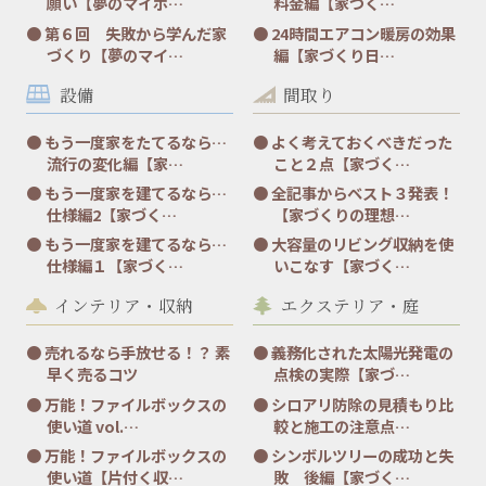
願い【夢のマイホ…
料金編【家づく…
第６回 失敗から学んだ家
24時間エアコン暖房の効果
づくり【夢のマイ…
編【家づくり日…
設備
間取り
もう一度家をたてるなら…
よく考えておくべきだった
流行の変化編【家…
こと２点【家づく…
もう一度家を建てるなら…
全記事からベスト３発表！
仕様編2【家づく…
【家づくりの理想…
もう一度家を建てるなら…
大容量のリビング収納を使
仕様編１【家づく…
いこなす【家づく…
インテリア・収納
エクステリア・庭
売れるなら手放せる！？ 素
義務化された太陽光発電の
早く売るコツ
点検の実際【家づ…
万能！ファイルボックスの
シロアリ防除の見積もり比
使い道 vol.…
較と施工の注意点…
万能！ファイルボックスの
シンボルツリーの成功と失
使い道【片付く収…
敗 後編【家づく…