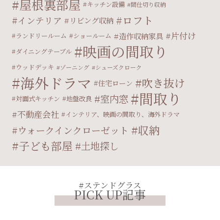
屋根裏部屋
キッチン設備
間仕切り収納
ロフト
インテリア
リビング収納
片付け
造作収納家具
ランドリールーム
ショールーム
映画の間取り
ダイニングテーブル
ウッドデッキ
ゾーニング
シューズクローク
海外ドラマ
吹き抜け
住宅ローン
間取り
室内窓
対面式キッチン
地盤改良
不動産会社
インテリア、映画の間取り、海外ドラマ
収納
ウォークインクローゼット
子ども部屋
土地探し
#ステンドグラス
PICK UP記事