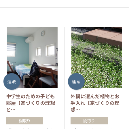
連 載
連 載
中学生のための子ども
外構に選んだ植物とお
部屋【家づくりの理想
手入れ【家づくりの理
と…
想…
間取り
間取り