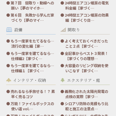
第７回 間取り・動線への
24時間エアコン暖房の電気
願い【夢のマイホ…
料金編【家づく…
第６回 失敗から学んだ家
24時間エアコン暖房の効果
づくり【夢のマイ…
編【家づくり日…
設備
間取り
もう一度家をたてるなら…
よく考えておくべきだった
流行の変化編【家…
こと２点【家づく…
もう一度家を建てるなら…
全記事からベスト３発表！
仕様編2【家づく…
【家づくりの理想…
もう一度家を建てるなら…
大容量のリビング収納を使
仕様編１【家づく…
いこなす【家づく…
インテリア・収納
エクステリア・庭
売れるなら手放せる！？ 素
義務化された太陽光発電の
早く売るコツ
点検の実際【家づ…
万能！ファイルボックスの
シロアリ防除の見積もり比
使い道 vol.…
較と施工の注意点…
万能！ファイルボックスの
シンボルツリーの成功と失