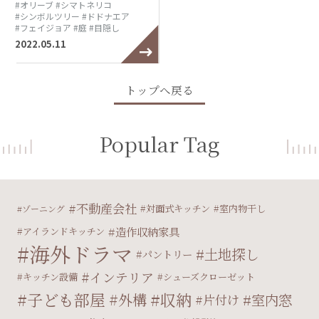
#オリーブ
#シマトネリコ
#シンボルツリー
#ドドナエア
#フェイジョア
#庭
#目隠し
2022.05.11
トップへ戻る
Popular Tag
不動産会社
対面式キッチン
室内物干し
ゾーニング
造作収納家具
アイランドキッチン
海外ドラマ
土地探し
パントリー
インテリア
キッチン設備
シューズクローゼット
子ども部屋
収納
外構
室内窓
片付け