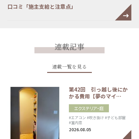
口コミ「施主支給と注意点」
連載記事
連載一覧を見る
第42回 引っ越し後にか
かる費用【夢のマイ…
エクステリア・庭
#エアコン
#吹き抜け
#子ども部屋
#室内窓
2026.08.05