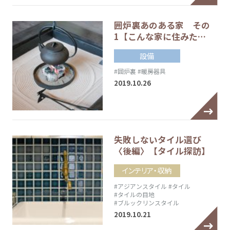
囲炉裏あのある家 その
1【こんな家に住みた…
設備
#囲炉裏
#暖房器具
2019.10.26
失敗しないタイル選び
〈後編〉【タイル探訪】
インテリア・収納
#アジアンスタイル
#タイル
#タイルの目地
#ブルックリンスタイル
2019.10.21