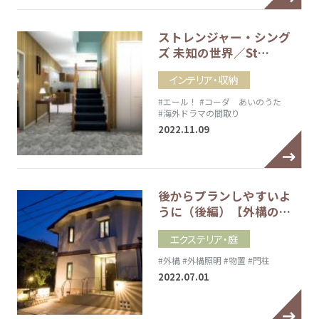
ストレンジャー・シング
ズ 未知の世界／St…
インテリア・収納
#エール！
#コーダ あいのうた
#海外ドラマの間取り
2022.11.09
後からプランしやすいよ
うに（後編）【外構の…
エクステリア・庭
#外構
#外構照明
#物置
#門柱
2022.07.01