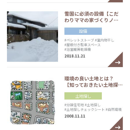
雪国に必須の設備【こだ
わりママの家づくりノ…
設備
#ペレットストーブ
#室内物干し
#屋根付き駐車スペース
#浴室暖房乾燥機
2018.11.21
環境の良い土地とは？
【知っておきたい土地探…
土地探し
#分譲住宅地
#土地探し
#土地探しチェックシート
#自然環境
2008.11.11