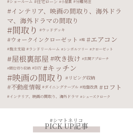
住宅ローン
ショールーム
分離発注
小屋裏
インテリア、映画の間取り、海外ドラ
マ、海外ドラマの間取り
間取り
ウッドデッキ
エアコン
ウォークインクローゼット
庭
施主支給
ランドリールーム
シンボルツリー
クローゼット
屋根裏部屋
吹き抜け
玄関アプローチ
キッチン
DIY
間仕切り収納
映画の間取り
リビング収納
不動産情報
ロフト
ダイニングテーブル
地盤改良
インテリア、映画の間取り、海外ドラマ
シューズクローク
#シマトネリコ
PICK UP記事