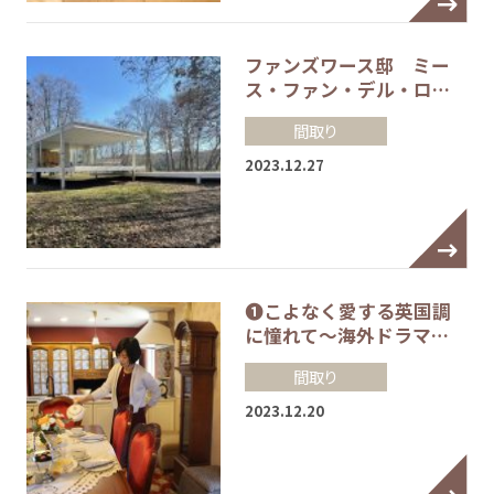
ファンズワース邸 ミー
ス・ファン・デル・ロ…
間取り
2023.12.27
❶こよなく愛する英国調
に憧れて～海外ドラマ…
間取り
2023.12.20