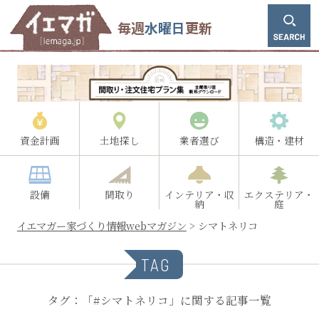
毎週
水曜日
更新
資金計画
土地探し
業者選び
構造・建材
設備
間取り
インテリア・収
エクステリア・
納
庭
イエマガー家づくり情報webマガジン
>
シマトネリコ
TAG
タグ：「#シマトネリコ」に関する記事一覧