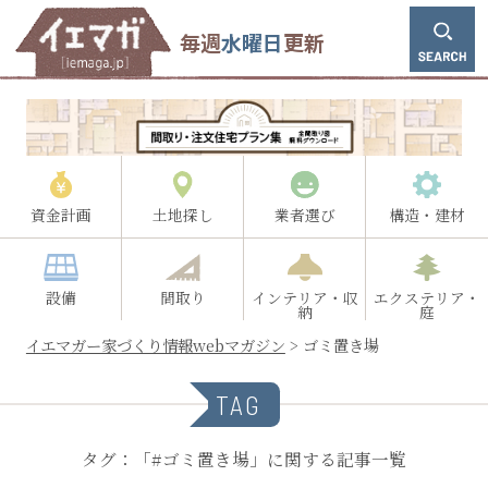
毎週
水曜日
更新
資金計画
土地探し
業者選び
構造・建材
設備
間取り
インテリア・収
エクステリア・
納
庭
イエマガー家づくり情報webマガジン
>
ゴミ置き場
TAG
タグ：「#ゴミ置き場」に関する記事一覧