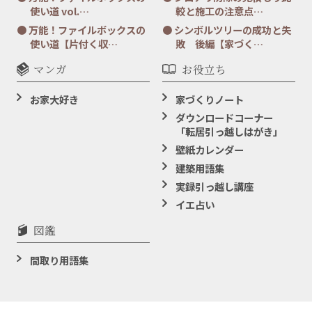
使い道 vol.…
較と施工の注意点…
万能！ファイルボックスの
シンボルツリーの成功と失
使い道【片付く収…
敗 後編【家づく…
マンガ
お役立ち
お家大好き
家づくりノート
ダウンロードコーナー
「転居引っ越しはがき」
壁紙カレンダー
建築用語集
実録引っ越し講座
イエ占い
図鑑
間取り用語集