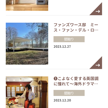
ファンズワース邸 ミー
ス・ファン・デル・ロ…
間取り
2023.12.27
❶こよなく愛する英国調
に憧れて～海外ドラマ…
間取り
2023.12.20