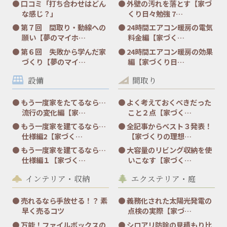
口コミ「打ち合わせはどん
外壁の汚れを落とす【家づ
な感じ？」
くり日々勉強 7…
第７回 間取り・動線への
24時間エアコン暖房の電気
願い【夢のマイホ…
料金編【家づく…
第６回 失敗から学んだ家
24時間エアコン暖房の効果
づくり【夢のマイ…
編【家づくり日…
設備
間取り
もう一度家をたてるなら…
よく考えておくべきだった
流行の変化編【家…
こと２点【家づく…
もう一度家を建てるなら…
全記事からベスト３発表！
仕様編2【家づく…
【家づくりの理想…
もう一度家を建てるなら…
大容量のリビング収納を使
仕様編１【家づく…
いこなす【家づく…
インテリア・収納
エクステリア・庭
売れるなら手放せる！？ 素
義務化された太陽光発電の
早く売るコツ
点検の実際【家づ…
万能！ファイルボックスの
シロアリ防除の見積もり比