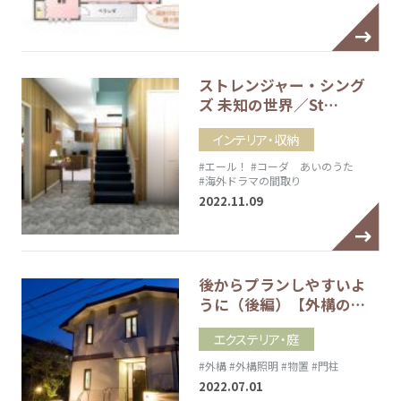
ストレンジャー・シング
ズ 未知の世界／St…
インテリア・収納
#エール！
#コーダ あいのうた
#海外ドラマの間取り
2022.11.09
後からプランしやすいよ
うに（後編）【外構の…
エクステリア・庭
#外構
#外構照明
#物置
#門柱
2022.07.01