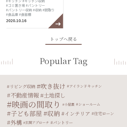
#キッチン
#キッチン収納
#ゴミ置き場
#パントリー
#パントリー収納
#収納
#間取り
#食品庫
#食器棚
2020.10.16
トップへ戻る
Popular Tag
吹き抜け
リビング収納
アイランドキッチン
不動産情報
土地探し
映画の間取り
ショールーム
小屋裏
子ども部屋
収納
インテリア
住宅ローン
外構
パントリー
玄関アプローチ