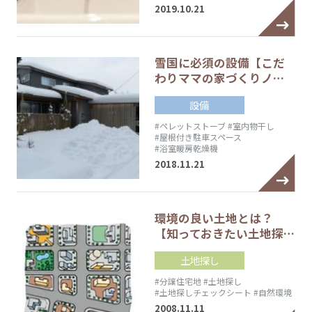
2019.10.21
雪国に必須の設備【こだ
わりママの家づくりノ…
設備
#ペレットストーブ
#室内物干し
#屋根付き駐車スペース
#浴室暖房乾燥機
2018.11.21
環境の良い土地とは？
【知っておきたい土地探…
土地探し
#分譲住宅地
#土地探し
#土地探しチェックシート
#自然環境
2008.11.11